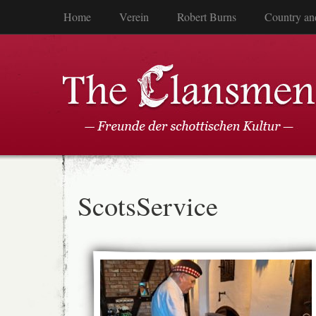
Home
Verein
Robert Burns
Country an
ScotsService