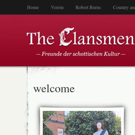
Home
Verein
Robert Burns
Country an
welcome