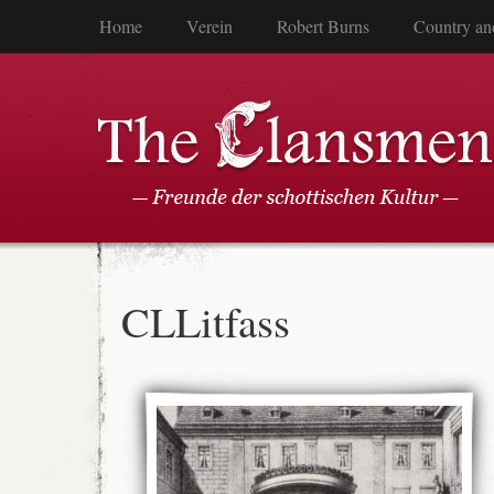
Home
Verein
Robert Burns
Country an
CLLitfass