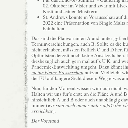
02. Oktober im Visier und zwar mit Live
Kreit und seinen Musikern,
St. Andrews könnte in Vorausschau auf d
2022 eine Präsentation von Single Malts 
beinhalten.
Das sind die Planvarianten A und, unter ggf. er
Terminverschiebungen, auch B. Sollte es die k
nicht erlauben, müssten freilich C und D her, fü
Optimisten derzeit noch keine Ansätze haben. 
diesbezüglich auch gern mal auf’s U.K. und wi
Pandemie-Entwicklung umgeht. Dazu könnt ihr
meine kleine Presseschau
nutzen. Vielleicht wi
der EU auf längere Sicht diesem Weg etwas an
Nun, für den Moment wissen wir noch nicht, wa
Halten wir uns für’s erste an die Pläne A und B
hinsichtlich A und B oder auch unabhängig dav
immer (
wir sind noch immer unter info@the-c
erreichbar
).
Der Vorstand