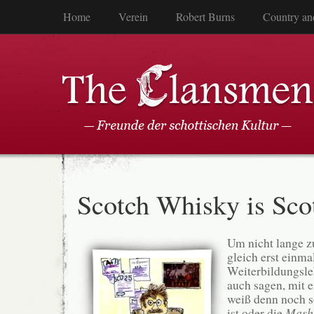
Home
Verein
Robert Burns
Country an
Scotch Whisky is Sc
Um nicht lange z
gleich erst einmal
Weiterbildungsle
auch sagen, mit
weiß denn noch 
ist oder die
Mash