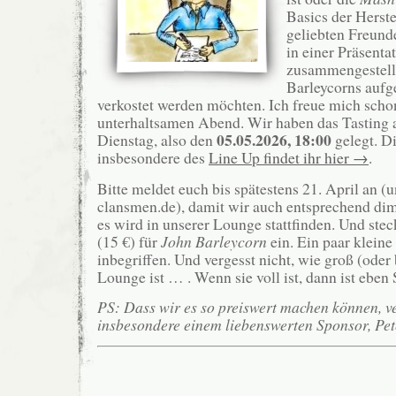
Basics der Herst
geliebten Freun
in einer Präsenta
zusammengestellt
Barleycorns aufge
verkostet werden möchten. Ich freue mich scho
unterhaltsamen Abend. Wir haben das Tasting
05.05.2026, 18:00
Dienstag, also den
gelegt. Di
insbesondere des
Line Up findet ihr hier →
.
Bitte meldet euch bis spätestens 21. April an (
clansmen.de), damit wir auch entsprechend dim
es wird in unserer Lounge stattfinden. Und ste
(15 €) für
John Barleycorn
ein. Ein paar kleine
inbegriffen. Und vergesst nicht, wie groß (oder 
Lounge ist … . Wenn sie voll ist, dann ist eben 
PS: Dass wir es so preiswert machen können, v
insbesondere einem liebenswerten Sponsor, Pet