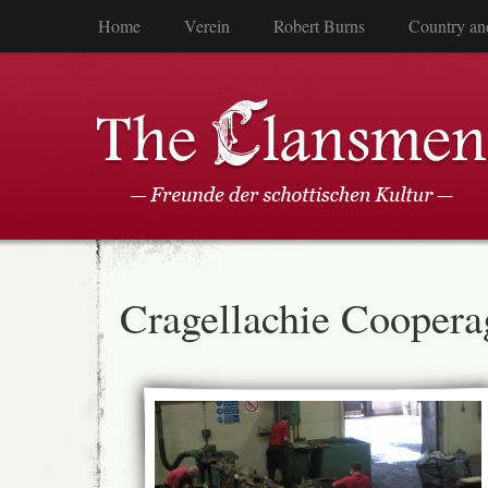
Home
Verein
Robert Burns
Country an
Cragellachie Coopera