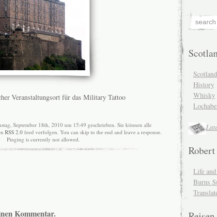
Scotla
Scotlan
History
Whisky
cher Veranstaltungsort für das Military Tattoo
Lochabe
stag, September 18th, 2010 um 15:49 geschrieben. Sie können alle
Lat
en
RSS 2.0
feed verfolgen. You can skip to the end and leave a response.
Pinging is currently not allowed.
Robert
Life an
Burns S
Translat
 einen Kommentar.
Reisen