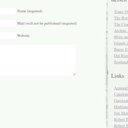
Name (required)
Tours O
The Bor
Mail (will not be published) (required)
The Cra
Archaic
Website
More and
Islands
Burns E
Dal Riat
Scotlan
Links
Armond 
Caledoni
Garrioc
Highlan
Jim Mal
Robert B
Robert 