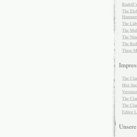
Rudolf’s
The Elsb
Hammer
The Lüb
The Mal
The Nin
The Red
Three M
Impre
The Cla
Hier fi
Vereinsm
The Cla
The Cla
Editor 
Unser