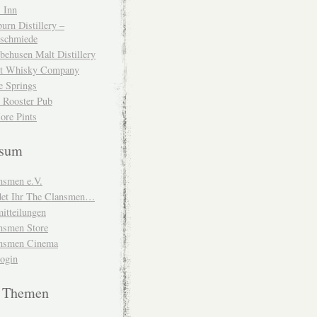
 Inn
urn Distillery –
schmiede
behusen Malt Distillery
t Whisky Company
e Springs
 Rooster Pub
ore Pints
ssum
nsmen e.V.
ndet Ihr The Clansmen…
itteilungen
nsmen Store
nsmen Cinema
Login
e Themen