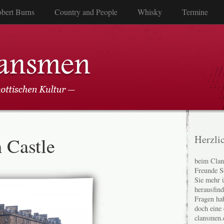
bert Burns
Country and People
Whisky
Termine
 Castle
Herzli
beim Clan
Freunde S
Sie mehr 
herausfin
Fragen ha
doch eine
clansmen.