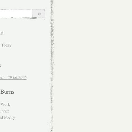
nd
d Today
r
est: 29.06.2026
 Burns
d Work
upper
ed Poetry