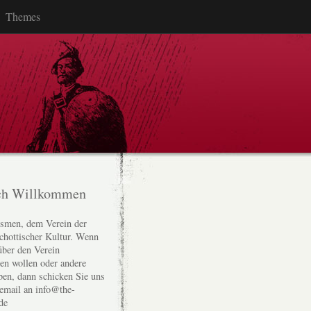
Themes
ch Willkommen
smen, dem Verein der
chottischer Kultur. Wenn
über den Verein
den wollen oder andere
ben, dann schicken Sie uns
 email an info@the-
de