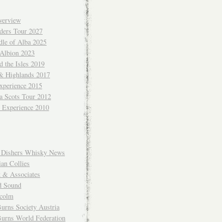
verview
ders Tour 2027
dle of Alba 2025
 Albion 2023
 the Isles 2019
 & Highlands 2017
xperience 2015
a Scots Tour 2012
d Experience 2010
Dishers Whisky News
an Collies
k & Associates
d Sound
colm
urns Society Austria
Burns World Federation