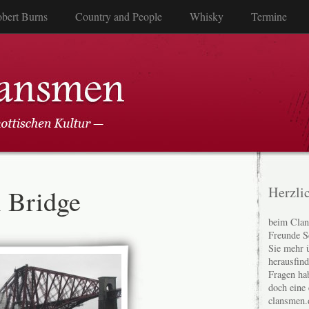
bert Burns
Country and People
Whisky
Termine
l Bridge
Herzli
beim Clan
Freunde S
Sie mehr 
herausfin
Fragen ha
doch eine
clansmen.