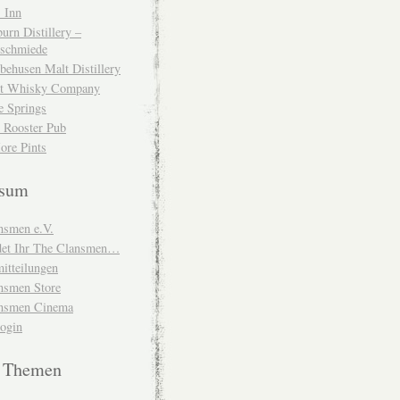
 Inn
urn Distillery –
schmiede
behusen Malt Distillery
t Whisky Company
e Springs
 Rooster Pub
ore Pints
ssum
nsmen e.V.
ndet Ihr The Clansmen…
itteilungen
nsmen Store
nsmen Cinema
Login
e Themen