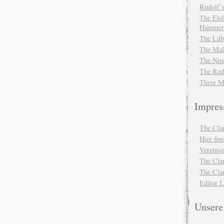
Rudolf’s
The Elsb
Hammer
The Lüb
The Mal
The Nin
The Red
Three M
Impre
The Cla
Hier fi
Vereinsm
The Cla
The Cla
Editor 
Unser