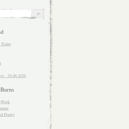
nd
d Today
r
est: 29.06.2026
 Burns
d Work
upper
ed Poetry