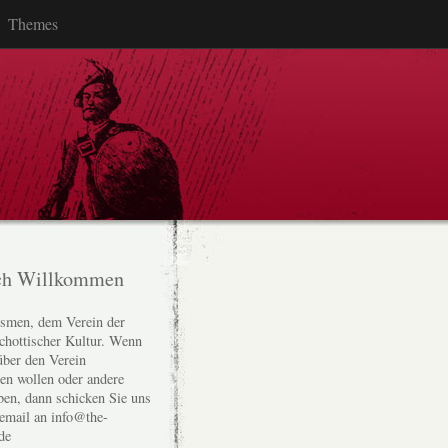
Themes
ch Willkommen
smen, dem Verein der
chottischer Kultur. Wenn
über den Verein
den wollen oder andere
ben, dann schicken Sie uns
 email an info@the-
de