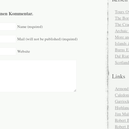
Tours O
 einen Kommentar.
The Bor
The Cra
Name (required)
Archaic
More and
Mail (will not be published) (required)
Islands
Burns E
Website
Dal Riat
Scotlan
Links
Armond 
Caledoni
Garrioc
Highlan
Jim Mal
Robert B
Robert 