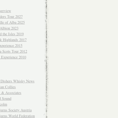
verview
ders Tour 2027
dle of Alba 2025
 Albion 2023
 the Isles 2019
 & Highlands 2017
xperience 2015
a Scots Tour 2012
d Experience 2010
Dishers Whisky News
an Collies
k & Associates
d Sound
colm
urns Society Austria
Burns World Federation