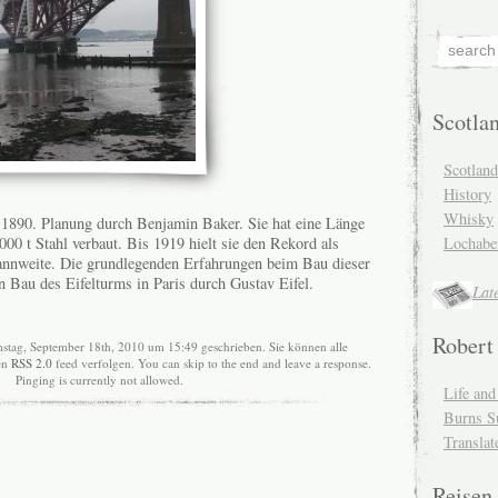
Scotla
Scotlan
History
Whisky
1890. Planung durch Benjamin Baker. Sie hat eine Länge
00 t Stahl verbaut. Bis 1919 hielt sie den Rekord als
Lochabe
annweite. Die grundlegenden Erfahrungen beim Bau dieser
n Bau des Eifelturms in Paris durch Gustav Eifel.
Lat
Robert
stag, September 18th, 2010 um 15:49 geschrieben. Sie können alle
en
RSS 2.0
feed verfolgen. You can skip to the end and leave a response.
Pinging is currently not allowed.
Life an
Burns S
Translat
Reisen