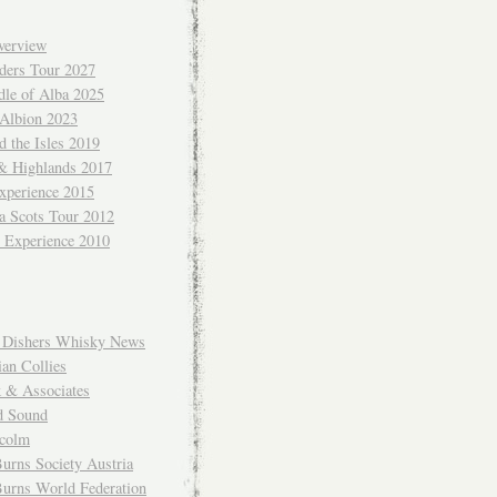
verview
ders Tour 2027
dle of Alba 2025
 Albion 2023
 the Isles 2019
 & Highlands 2017
xperience 2015
a Scots Tour 2012
d Experience 2010
Dishers Whisky News
an Collies
k & Associates
d Sound
colm
urns Society Austria
Burns World Federation