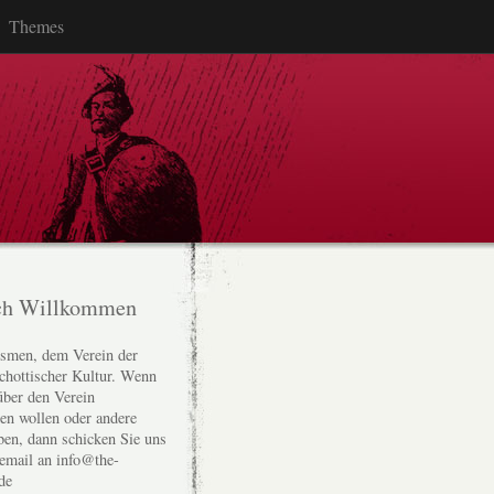
Themes
ch Willkommen
smen, dem Verein der
chottischer Kultur. Wenn
über den Verein
den wollen oder andere
ben, dann schicken Sie uns
 email an info@the-
de