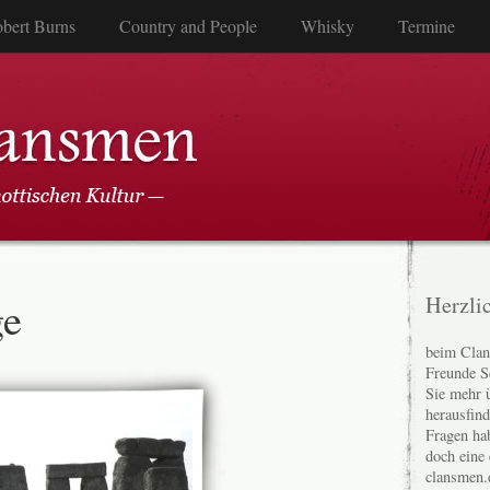
bert Burns
Country and People
Whisky
Termine
ge
Herzli
beim Clan
Freunde S
Sie mehr 
herausfin
Fragen ha
doch eine
clansmen.