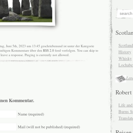
Scotla
Scotlan
ag, Juni 5th, 2023 um 13:45 geschriebenund ist unter der Kategorie
ukünftigen Kommentare über den
RSS 2.0
feed verfolgen. You can skip to
History
leave a response. Pinging is currently not allowed.
Whisky
Lochabe
Lat
Robert
 einen Kommentar.
Life an
Burns S
Name (required)
Translat
Mail (will not be published) (required)
Reisen