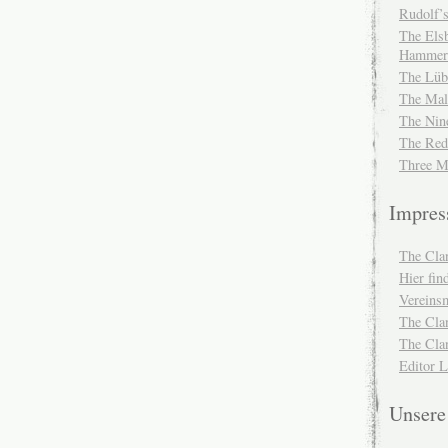
Rudolf’s
The Elsb
Hammer
The Lüb
The Mal
The Nin
The Red
Three M
Impre
The Cla
Hier fi
Vereinsm
The Cla
The Cla
Editor 
Unser