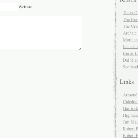
Website
Tours O
The Bor
The Cra
Archaic
More and
Islands
Burns E
Dal Riat
Scotlan
Links
Armond 
Caledoni
Garrioc
Highlan
Jim Mal
Robert B
Robert 