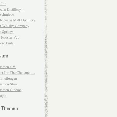
 Inn
urn Distillery –
schmiede
behusen Malt Distillery
t Whisky Company
e Springs
 Rooster Pub
ore Pints
ssum
nsmen e.V.
ndet Ihr The Clansmen…
itteilungen
nsmen Store
nsmen Cinema
Login
e Themen