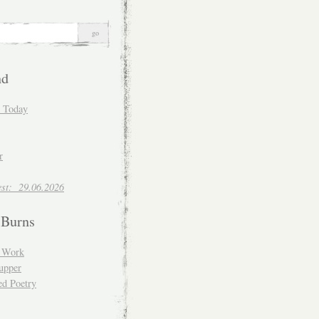
nd
d Today
r
est: 29.06.2026
 Burns
d Work
upper
ed Poetry