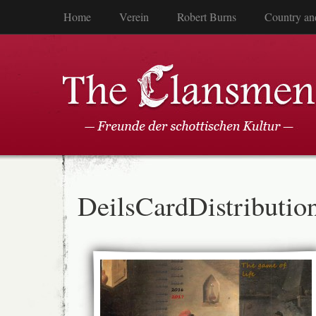
Home
Verein
Robert Burns
Country an
DeilsCardDistributio