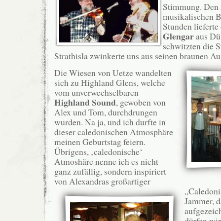
Stimmung. Den 
musikalischen 
Stunden lieferte
Glengar
aus Dü
schwitzten die S
Strathisla zwinkerte uns aus seinen braunen Au
Die Wiesen von Uetze wandelten
sich zu Highland Glens, welche
vom unverwechselbaren
Highland Sound
, gewoben von
Alex und Tom, durchdrungen
wurden. Na ja, und ich durfte in
dieser caledonischen Atmosphäre
meinen Geburtstag feiern.
Übrigens, ‚caledonische‘
Atmoshäre nenne ich es nicht
ganz zufällig, sondern inspiriert
von Alexandras großartiger
„Caledoni
Jammer, d
aufgezeich
dürfen wir