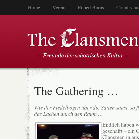
Home
Verein
Robert Burns
Country an
The Gathering …
Wie der Fiedelbogen über die Saiten saust, so f
das Lachen durch den Raum …
Endlich haben w
geschafft – ein 
Clansmen in aus