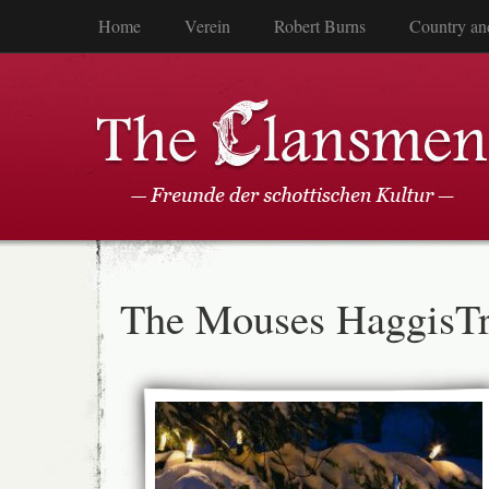
Home
Verein
Robert Burns
Country an
The Mouses HaggisT