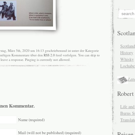
Scotla
Scotlan
stag, März 5th, 2020 um 16:13 geschriebenund ist unter der Kategorie
History
ukünftigen Kommentare über den
RSS 2.0
feed verfolgen. You can skip to
Whisky
leave a response. Pinging is currently not allowed.
Lochabe
Lat
Robert
 einen Kommentar.
Life an
Burns S
Name (required)
Translat
Mail (will not be published) (required)
Reisen