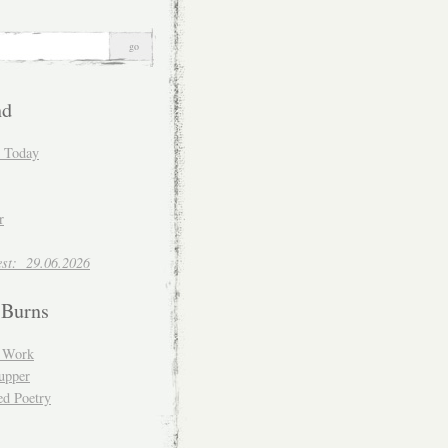
nd
d Today
r
est: 29.06.2026
 Burns
d Work
upper
ed Poetry