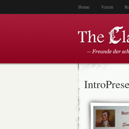
Home
Verein
Ro
IntroPres