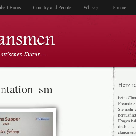
bert Burns
Country and People
Whisky
Termine
entation_sm
Herzli
beim Clan
Freunde S
Sie mehr 
herausfin
Fragen ha
doch eine
clansmen.