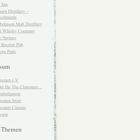
 Inn
urn Distillery –
schmiede
behusen Malt Distillery
t Whisky Company
e Springs
 Rooster Pub
ore Pints
ssum
nsmen e.V.
ndet Ihr The Clansmen…
itteilungen
nsmen Store
nsmen Cinema
Login
e Themen