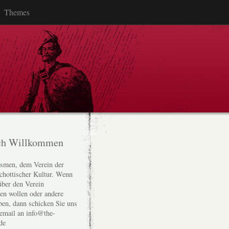
Themes
ch Willkommen
smen, dem Verein der
chottischer Kultur. Wenn
über den Verein
den wollen oder andere
ben, dann schicken Sie uns
 email an info@the-
de