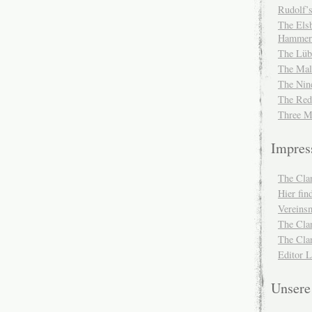
Rudolf’s
The Elsb
Hammer
The Lüb
The Mal
The Nin
The Red
Three M
Impre
The Cla
Hier fi
Vereinsm
The Cla
The Cla
Editor 
Unser