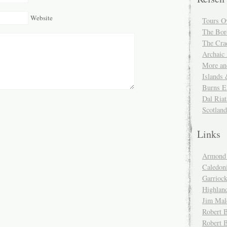
Website
Tours O
The Bor
The Cra
Archaic
More and
Islands
Burns E
Dal Riat
Scotlan
Links
Armond 
Caledoni
Garrioc
Highlan
Jim Mal
Robert B
Robert 