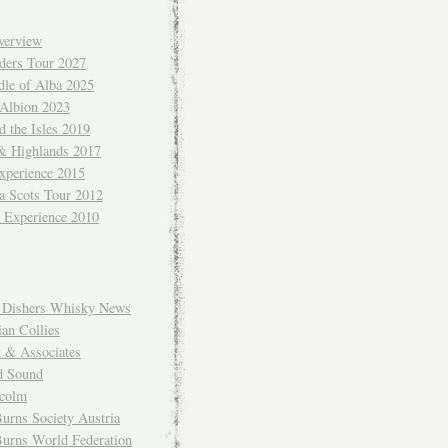
verview
ders Tour 2027
dle of Alba 2025
 Albion 2023
 the Isles 2019
 & Highlands 2017
xperience 2015
a Scots Tour 2012
d Experience 2010
Dishers Whisky News
an Collies
k & Associates
d Sound
colm
urns Society Austria
Burns World Federation