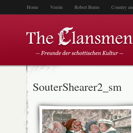
Home
Verein
Robert Burns
Country an
SouterShearer2_sm