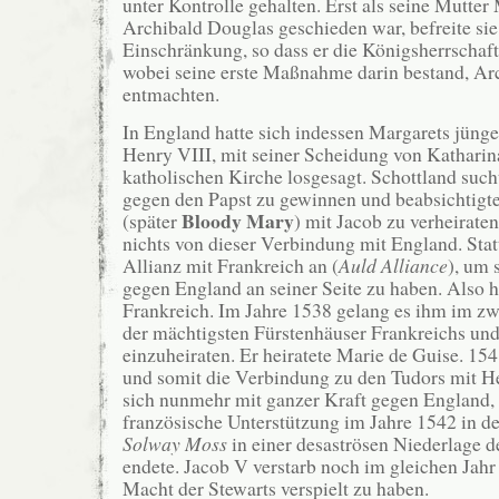
unter Kontrolle gehalten. Erst als seine Mutter
Archibald Douglas geschieden war, befreite sie
Einschränkung, so dass er die Königsherrschaf
wobei seine erste Maßnahme darin bestand, Ar
entmachten.
In England hatte sich indessen Margarets jüng
Henry VIII, mit seiner Scheidung von Kathari
katholischen Kirche losgesagt. Schottland such
gegen den Papst zu gewinnen und beabsichtigte
Bloody Mary
(später
) mit Jacob zu verheirate
nichts von dieser Verbindung mit England. Statt
Allianz mit Frankreich an (
Auld Alliance
), um 
gegen England an seiner Seite zu haben. Also h
Frankreich. Im Jahre 1538 gelang es ihm im zw
der mächtigsten Fürstenhäuser Frankreichs un
einzuheiraten. Er heiratete Marie de Guise. 15
und somit die Verbindung zu den Tudors mit H
sich nunmehr mit ganzer Kraft gegen England,
französische Unterstützung im Jahre 1542 in d
Solway Moss
in einer desaströsen Niederlage d
endete. Jacob V verstarb noch im gleichen Jahr
Macht der Stewarts verspielt zu haben.