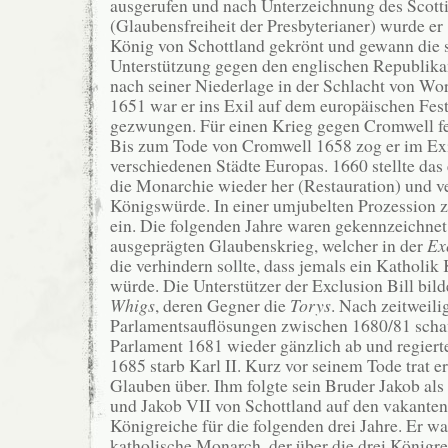
ausgerufen und nach Unterzeichnung des Scott
(Glaubensfreiheit der Presbyterianer) wurde e
König von Schottland gekrönt und gewann die 
Unterstützung gegen den englischen Republik
nach seiner Niederlage in der Schlacht von Wo
1651 war er ins Exil auf dem europäischen Fes
gezwungen. Für einen Krieg gegen Cromwell fe
Bis zum Tode von Cromwell 1658 zog er im Exi
verschiedenen Städte Europas. 1660 stellte das
die Monarchie wieder her (Restauration) und ve
Königswürde. In einer umjubelten Prozession z
ein. Die folgenden Jahre waren gekennzeichne
ausgeprägten Glaubenskrieg, welcher in der
Ex
die verhindern sollte, dass jemals ein Katholi
würde. Die Unterstützer der Exclusion Bill bild
Whigs
, deren Gegner die
Torys
. Nach zeitweili
Parlamentsauflösungen zwischen 1680/81 schaff
Parlament 1681 wieder gänzlich ab und regierte
1685 starb Karl II. Kurz vor seinem Tode trat 
Glauben über. Ihm folgte sein Bruder Jakob als
und Jakob VII von Schottland auf den vakanten
Königreiche für die folgenden drei Jahre. Er war
katholische Monarch, der über die drei Königre