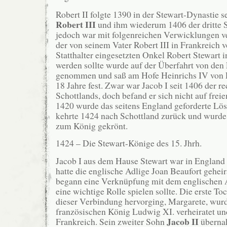
Robert II folgte 1390 in der Stewart-Dynastie s
Robert III
und ihm wiederum 1406 der dritte
jedoch war mit folgenreichen Verwicklungen ve
der von seinem Vater Robert III in Frankreich v
Statthalter eingesetzten Onkel Robert Stewart i
werden sollte wurde auf der Überfahrt von de
genommen und saß am Hofe Heinrichs IV von E
18 Jahre fest. Zwar war Jacob I seit 1406 der 
Schottlands, doch befand er sich nicht auf frei
1420 wurde das seitens England geforderte Lös
kehrte 1424 nach Schottland zurück und wurde
zum König gekrönt.
1424 – Die Stewart-Könige des 15. Jhrh.
Jacob I aus dem Hause Stewart war in England
hatte die englische Adlige Joan Beaufort gehei
begann eine Verknüpfung mit dem englischen A
eine wichtige Rolle spielen sollte. Die erste To
dieser Verbindung hervorging, Margarete, wur
französischen König Ludwig XI. verheiratet un
Jacob II
Frankreich. Sein zweiter Sohn
überna