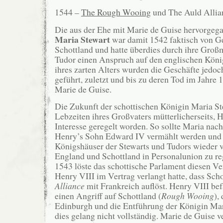
1544 –
The Rough Wooing
und The Auld Allia
Die aus der Ehe mit Marie de Guise hervorgeg
Maria Stewart
war damit 1542 faktisch von G
Schottland und hatte überdies durch ihre Groß
Tudor einen Anspruch auf den englischen König
ihres zarten Alters wurden die Geschäfte jedo
geführt, zuletzt und bis zu deren Tod im Jahre
Marie de Guise.
Die Zukunft der schottischen Königin Maria S
Lebzeiten ihres Großvaters mütterlicherseits, 
Interesse geregelt worden. So sollte Maria nac
Henry’s Sohn Edward IV vermählt werden und 
Königshäuser der Stewarts und Tudors wieder 
England und Schottland in Personalunion zu r
1543 löste das schottische Parlament diesen Ver
Henry VIII im Vertrag verlangt hatte, dass Sch
Alliance
mit Frankreich auflöst. Henry VIII be
einen Angriff auf Schottland (
Rough Wooing
),
Edinburgh und die Entführung der Königin Mar
dies gelang nicht vollständig. Marie de Guise v