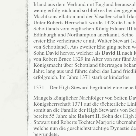
Irland aus dem Verbund mit England herauszul
wenig erfolgreich und so blieb es bei der gege
Machtkonstellation und der Vasallenschaft Irla
Unter Roberts Herrschaft wurde 1328 die Unab
Schottlands vom englischen König
Eduard III
Edinburgh und Northampton
anerkannt. Seine 
erster Ehe verheiratete er mit Walter Stewart 
von Schottland). Aus zweiter Ehe ging neben w
David II
Sohn David hervor, welcher als
nach K
von Robert Bruce 1329 im Alter von nur fünf J
Königsmacht über Schottland übertragen bekam
Jahre lang aus und führte dabei das Land fried
erfolgreich. Im Jahre 1371 starb er kinderlos.
1371 – Der High Steward begründet eine neue 
Mangels königlicher Nachfolger von Seiten Dav
Königsherrschaft 1371 auf die töchterliche Lini
somit an die Familie der High Stewards von Sc
Robert II
bereits 55 Jahre alte
, Sohn des High
Stewart und Roberts Tochter Marjorie übernah
welche nun die geschichtsträchtige Dynastie de
begründete.