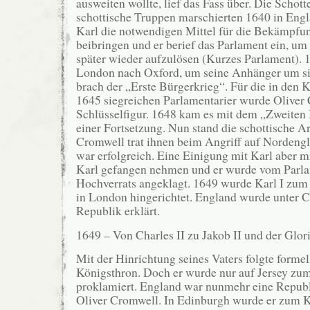
ausweiten wollte, lief das Fass über. Die Schot
schottische Truppen marschierten 1640 in Eng
Karl die notwendigen Mittel für die Bekämpfu
beibringen und er berief das Parlament ein, um
später wieder aufzulösen (Kurzes Parlament). 
London nach Oxford, um seine Anhänger um si
brach der „Erste Bürgerkrieg“. Für die in de
1645 siegreichen Parlamentarier wurde Oliver
Schlüsselfigur. 1648 kam es mit dem „Zweiten
einer Fortsetzung. Nun stand die schottische A
Cromwell trat ihnen beim Angriff auf Nordeng
war erfolgreich. Eine Einigung mit Karl aber m
Karl gefangen nehmen und er wurde vom Parl
Hochverrats angeklagt. 1649 wurde Karl I zum 
in London hingerichtet. England wurde unter 
Republik erklärt.
1649 – Von Charles II zu Jakob II und der Glor
Mit der Hinrichtung seines Vaters folgte formel
Königsthron. Doch er wurde nur auf Jersey zu
proklamiert. England war nunmehr eine Republ
Oliver Cromwell. In Edinburgh wurde er zum K