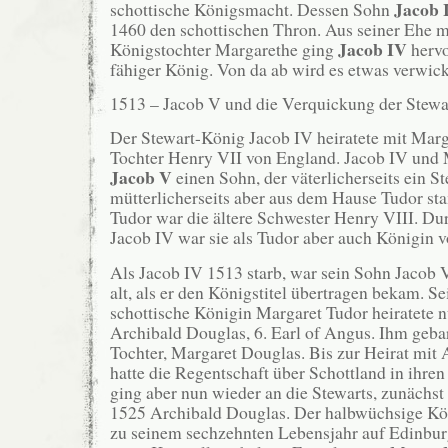
Jacob 
schottische Königsmacht. Dessen Sohn
1460 den schottischen Thron. Aus seiner Ehe m
Jacob IV
Königstochter Margarethe ging
hervor
fähiger König. Von da ab wird es etwas verwick
1513 – Jacob V und die Verquickung der Stewa
Der Stewart-König Jacob IV heiratete mit Marga
Tochter Henry VII von England. Jacob IV und M
Jacob V
einen Sohn, der väterlicherseits ein St
mütterlicherseits aber aus dem Hause Tudor s
Tudor war die ältere Schwester Henry VIII. Du
Jacob IV war sie als Tudor aber auch Königin v
Als Jacob IV 1513 starb, war sein Sohn Jacob 
alt, als er den Königstitel übertragen bekam. Se
schottische Königin Margaret Tudor heiratete 
Archibald Douglas, 6. Earl of Angus. Ihm gebar
Tochter, Margaret Douglas. Bis zur Heirat mit
hatte die Regentschaft über Schottland in ihre
ging aber nun wieder an die Stewarts, zunächst
1525 Archibald Douglas. Der halbwüchsige Kö
zu seinem sechzehnten Lebensjahr auf Edinbur