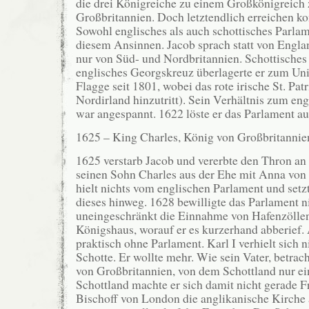
die drei Königreiche zu einem Großkönigreich 
Großbritannien. Doch letztendlich erreichen kon
Sowohl englisches als auch schottisches Parlam
diesem Ansinnen. Jacob sprach statt von Engla
nur von Süd- und Nordbritannien. Schottische
englisches Georgskreuz überlagerte er zum Uni
Flagge seit 1801, wobei das rote irische St. Pat
Nordirland hinzutritt). Sein Verhältnis zum en
war angespannt. 1622 löste er das Parlament au
1625 – King Charles, König von Großbritannien
1625 verstarb Jacob und vererbte den Thron an 
seinen Sohn Charles aus der Ehe mit Anna von 
hielt nichts vom englischen Parlament und setz
dieses hinweg. 1628 bewilligte das Parlament n
uneingeschränkt die Einnahme von Hafenzölle
Königshaus, worauf er es kurzerhand abberief. 
praktisch ohne Parlament. Karl I verhielt sich n
Schotte. Er wollte mehr. Wie sein Vater, betrach
von Großbritannien, von dem Schottland nur ein
Schottland machte er sich damit nicht gerade F
Bischoff von London die anglikanische Kirche 