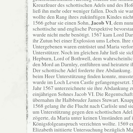
Kreuzfeuer des schottischen Adels und des Ho
ließ ihn mehr oder weniger fallen. Doch sie w
wollte den Rang ihres zukünftigen Kindes nicht
Jacob VI
1566 gebar sie einen Sohn,
, dem nun
schottische und englische Perspektive bevorst
wurde nicht mehr benötigt. 1567 kam Lord Dar
ihr Zutun bei einer Explosion ums Leben. Ihre 
Untergebenen waren entrüstet und Maria verlor
Unterstützer. Noch im gleichen Jahr ließ sie si
Hepburn, Lord of Bothwell, dem wahrscheinlic
den Mord an Darnley, entführen und heiratete i
Der schottische Adel forderte ihre Abdankung. 
beim Heer Unterstützung finden konnte, musste
wurde im Loch Leven Castle gefangengesetzt.
Jahr 1567 unterzeichnete sie ihre Abdankung z
einjährigen Sohnes Jacob VI. Die Regentschaft
übernahm ihr Halbbruder James Stewart. Knapp 
1568 gelang ihr die Flucht nach Carlisle und si
um Unterstützung gegen den schottischen Adel
zögerte, da Maria unter keinen Umständen auf 
Königsfolgeanspruch verzichten wollte. 1569 e
Elizabeth initiierte Untersuchung bezüglich Ma