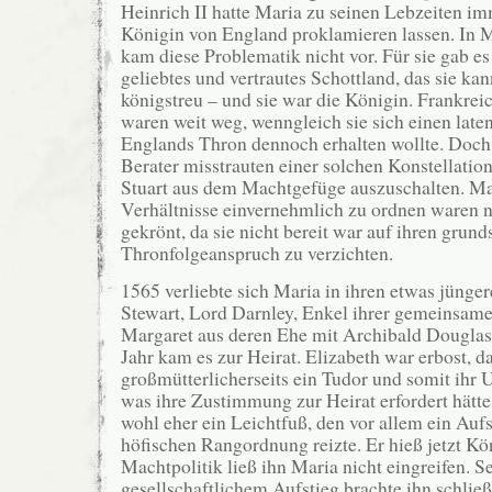
Heinrich II hatte Maria zu seinen Lebzeiten im
Königin von England proklamieren lassen. In 
kam diese Problematik nicht vor. Für sie gab e
geliebtes und vertrautes Schottland, das sie kan
königstreu – und sie war die Königin. Frankre
waren weit weg, wenngleich sie sich einen lat
Englands Thron dennoch erhalten wollte. Doch 
Berater misstrauten einer solchen Konstellatio
Stuart aus dem Machtgefüge auszuschalten. Ma
Verhältnisse einvernehmlich zu ordnen waren n
gekrönt, da sie nicht bereit war auf ihren grund
Thronfolgeanspruch zu verzichten.
1565 verliebte sich Maria in ihren etwas jüng
Stewart, Lord Darnley, Enkel ihrer gemeinsam
Margaret aus deren Ehe mit Archibald Douglas
Jahr kam es zur Heirat. Elizabeth war erbost, da
großmütterlicherseits ein Tudor und somit ihr 
was ihre Zustimmung zur Heirat erfordert hätt
wohl eher ein Leichtfuß, den vor allem ein Aufs
höfischen Rangordnung reizte. Er hieß jetzt Kön
Machtpolitik ließ ihn Maria nicht eingreifen. 
gesellschaftlichem Aufstieg brachte ihn schließ