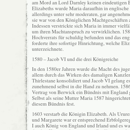
am Mord an Lord Darnley keinen eindeutigen B
Elizabeths wurde Maria daraufhin in englisch
allerdings unter sehr moderaten, gar angenehm
sie war von den Königlichen Machtgeschäften a
Indessen verstrickte sich Maria in immer vielfä
um ihren Machtanspruch zu verwirklichen. 158
Hochverrats für schuldig befunden und das eng
forderte ihre sofortige Hinrichtung, welche Eli
unterzeichnete.
1580 – Jacob VI und die drei Königreiche
In den 1580er Jahren wurde die Macht des jug
allem durch das Wirken des damaligen Kanzler
Thirlestane konsolidiert und Jacob VI gelang e
zunehmend selbst in die Hand zu nehmen. 1586
Vertrag von Berwick ein Bündnis mit England 
Selbst als seine Mutter Maria 1587 hingerichtet
diesem Bündnis fest.
1603 verstarb die Königin Elizabeth. Als Urur
und Margarete war er entsprechend Erbfolgere
I auch König von England und Irland und es war