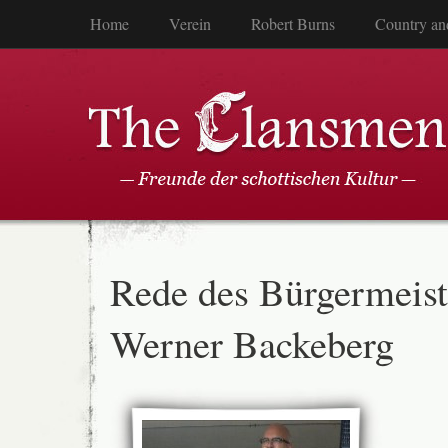
Home
Verein
Robert Burns
Country an
Rede des Bürgermeist
Werner Backeberg