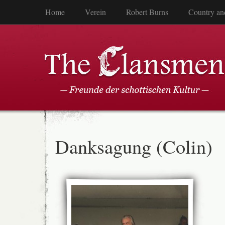
Home
Verein
Robert Burns
Country an
Danksagung (Colin)