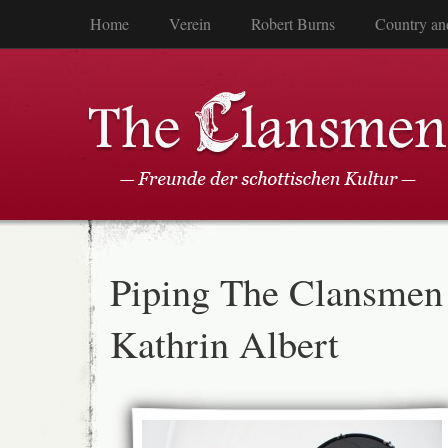
Home
Verein
Robert Burns
Country an
Piping The Clansmen
Kathrin Albert