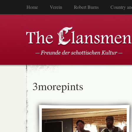
Home
Verein
Robert Burns
Country an
3morepints