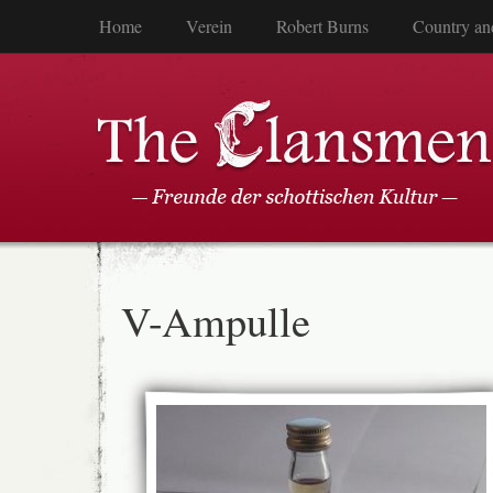
Home
Verein
Robert Burns
Country an
V-Ampulle