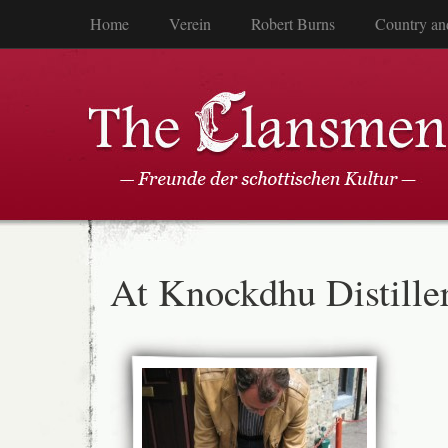
Home
Verein
Robert Burns
Country an
At Knockdhu Distille