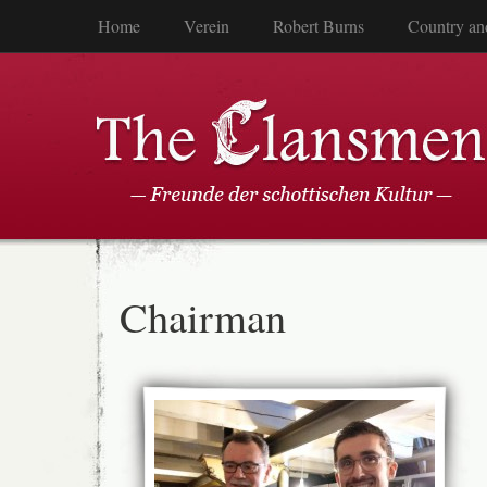
Home
Verein
Robert Burns
Country an
Chairman