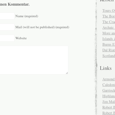
 einen Kommentar.
Tours O
Name (required)
The Bor
The Cra
Mail (will not be published) (required)
Archaic
More and
Website
Islands
Burns E
Dal Riat
Scotlan
Links
Armond 
Caledoni
Garrioc
Highlan
Jim Mal
Robert B
Robert 