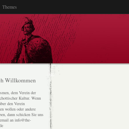
Themes
ch Willkommen
smen, dem Verein der
chottischer Kultur. Wenn
über den Verein
den wollen oder andere
ben, dann schicken Sie uns
 email an info@the-
de