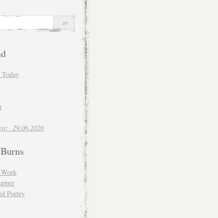
nd
d Today
r
est: 29.06.2026
 Burns
d Work
upper
ed Poetry