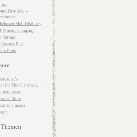
 Inn
urn Distillery –
schmiede
behusen Malt Distillery
t Whisky Company
e Springs
 Rooster Pub
ore Pints
ssum
nsmen e.V.
ndet Ihr The Clansmen…
itteilungen
nsmen Store
nsmen Cinema
Login
e Themen