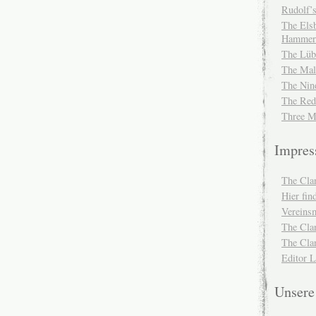
Rudolf’s
The Elsb
Hammer
The Lüb
The Mal
The Nin
The Red
Three M
Impre
The Cla
Hier fi
Vereinsm
The Cla
The Cla
Editor 
Unser