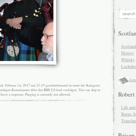
Scotla
Scotlan
History
Whisky
Lochabe
Lat
h, Februar 1st, 2017 um 21:19 geschriebenund ist unter der Kategorie
ukünftigen Kommentare über den
RSS 2.0
feed verfolgen. You can skip to
Robert
leave a response. Pinging is currently not allowed.
Life an
Burns S
Translat
Reisen