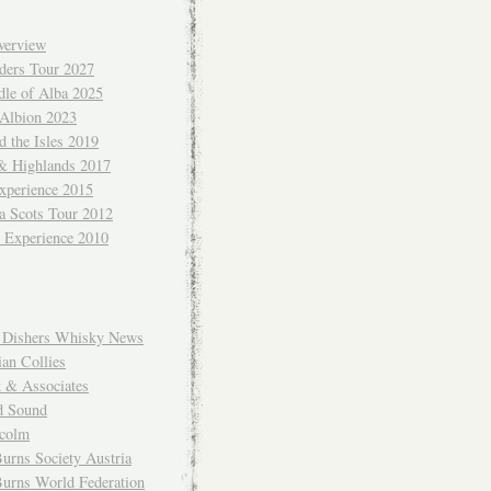
verview
ders Tour 2027
dle of Alba 2025
 Albion 2023
 the Isles 2019
 & Highlands 2017
xperience 2015
a Scots Tour 2012
d Experience 2010
Dishers Whisky News
an Collies
k & Associates
d Sound
colm
urns Society Austria
Burns World Federation