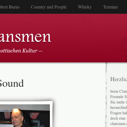
bert Burns
Country and People
Whisky
Termine
Sound
Herzli
beim Clan
Freunde S
Sie mehr 
herausfin
Fragen ha
doch eine
clansmen.