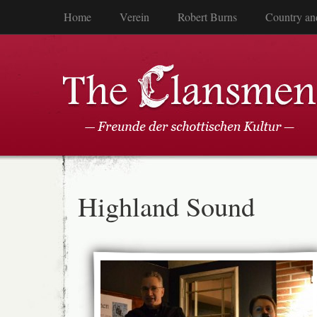
Home
Verein
Robert Burns
Country an
Highland Sound