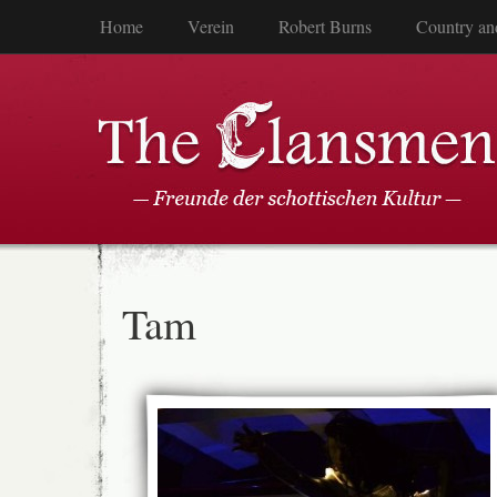
Home
Verein
Robert Burns
Country an
Tam