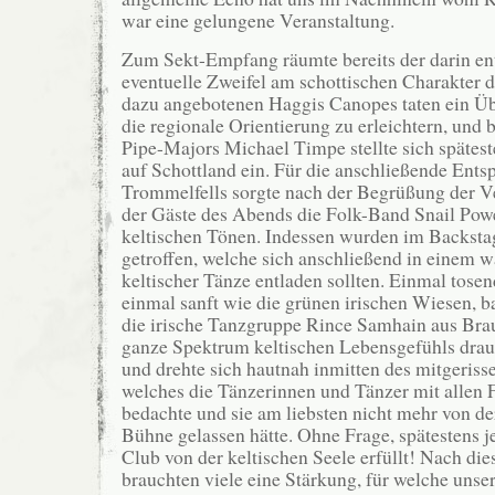
war eine gelungene Veranstaltung.
Zum Sekt-Empfang räumte bereits der darin e
eventuelle Zweifel am schottischen Charakter d
dazu angebotenen Haggis Canopes taten ein 
die regionale Orientierung zu erleichtern, und
Pipe-Majors Michael Timpe stellte sich spätes
auf Schottland ein. Für die anschließende Ent
Trommelfells sorgte nach der Begrüßung der V
der Gäste des Abends die Folk-Band Snail Powe
keltischen Tönen. Indessen wurden im Backsta
getroffen, welche sich anschließend in einem 
keltischer Tänze entladen sollten. Einmal tosen
einmal sanft wie die grünen irischen Wiesen, bal
die irische Tanzgruppe Rince Samhain aus Bra
ganze Spektrum keltischen Lebensgefühls drauf
und drehte sich hautnah inmitten des mitgeris
welches die Tänzerinnen und Tänzer mit allen F
bedachte und sie am liebsten nicht mehr von de
Bühne gelassen hätte. Ohne Frage, spätestens je
Club von der keltischen Seele erfüllt! Nach die
brauchten viele eine Stärkung, für welche unser