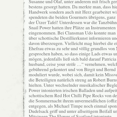
Susanne und Olaf, unter anderem mit frisch ger
bestens gesorgt hatten. Da merkte man, dass hie
Handwerk sondern auch mit Herz gearbeitet w
spendeten die beiden Gourmets übrigens, ganz
der Ützer Tafel! Unterdessen war die Tanzbühne
Snail Power hatten ihre Plätze an Instrumente
eingenommen. Bei Clansman Udo konnte man 
über schottische Destillierkunst informieren u
davon überzeugen. Vielleicht mag hierbei die e
Ehefrau etwas zu sehr und völlig grundlos vo
gesprochen haben, so dass einige Lads etwas u
mögen, jedenfalls ließ sich bald darauf Patrici
husband, ceise your strife …“ vernehmen, welc
gebührend gekontert und von Birgit und Bernd 
moduliert wurde, wobei sich, damit kein Missv
die Beteiligten natürlich streng an Robert Burn
hielten. Unter wechselnder musikalischer Begle
Power intonierten irischen Balladen und aufpe
schottischem Red Hot Chilli Pipe Rocks von de
die Sommernacht ihrem unvermeidlichen (offiz
entgegen, als Michael Timpe noch einmal spon
Dudelsack griff und unter allseitigem Beifall 
Mitsingen The Flower of Scotland intonierte.