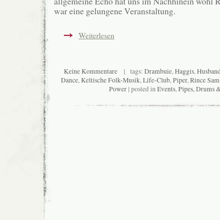
allgemeine Echo hat uns im Nachhinein wohl 
war eine gelungene Veranstaltung.
Weiterlesen
Keine Kommentare
| tags:
Drambuie
,
Haggis
,
Husband 
Dance
,
Keltische Folk-Musik
,
Life-Club
,
Piper
,
Rince Sam
Power
| posted in
Events
,
Pipes, Drums 