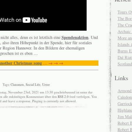
Tours O
The Bor
The Cra
Archaic
Spendenaktion
nicht alles, denn es ist letztlich eine
. Und
More and
l, also ihren Höhepunkt in der Spende, hier für soziales
Islands
er Region Hannover. In den Bildern der ehemaligen
Burns E
prochen ist es eben …
Dal Riat
another Christmas song
… → → →
Scotlan
Links
Tags:
Clansmen
,
Social Life
,
Uetze
Armond 
nstag, November 23rd, 2021 um 13:30 geschriebenund ist unter der
Caledoni
nen alle zukünftigen Kommentare über den
RSS 2.0
feed verfolgen. You
nd and leave a response. Pinging is currently not allowed.
Garrioc
Highlan
Jim Mal
Robert B
Robert 