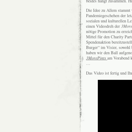
beides hängt zusammen. Hi
Die Idee zu Allem stammt 
Pandemiegeschehen der letz
sozialen und kulturellen L
einen Videodreh der
3More
nötige Promotion zu erreich
Mittel für den Charity Par
Spendenaktion bereitzustel
Burger“ im Visier, sowohl b
haben wir den Ball aufge
3MorePints
am Vorabend k
…
Das Video ist fertig und Ih