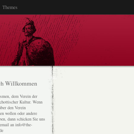
Themes
ch Willkommen
smen, dem Verein der
chottischer Kultur. Wenn
über den Verein
den wollen oder andere
ben, dann schicken Sie uns
 email an info@the-
de