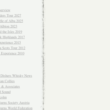
verview
ders Tour 2027
dle of Alba 2025
 Albion 2023
 the Isles 2019
 & Highlands 2017
xperience 2015
a Scots Tour 2012
d Experience 2010
Dishers Whisky News
an Collies
k & Associates
d Sound
colm
urns Society Austria
Burns World Federation