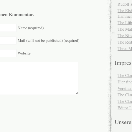
Rudolf’s
The Elsb
 einen Kommentar.
Hammer
The Lüb
Name (required)
The Mal
The Nin
Mail (will not be published) (required)
The Red
Three M
Website
Impre
The Cla
Hier fi
Vereinsm
The Cla
The Cla
Editor 
Unser