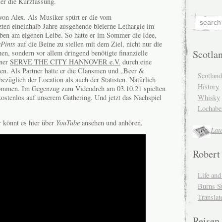
er die Kurzfassung.
von Alex. Als Musiker spürt er die vom
ten eineinhalb Jahre ausgehende bleierne Lethargie im
eben am eigenen Leibe. So hatte er im Sommer die Idee,
Pints
auf die Beine zu stellen mit dem Ziel, nicht nur die
Scotla
en, sondern vor allem dringend benötigte finanzielle
tner
SERVE THE CITY HANNOVER e.V.
durch eine
len. Als Partner hatte er die Clansmen und „Beer &
Scotlan
ezüglich der Location als auch der Statisten. Natürlich
History
nommen. Im Gegenzug zum Videodreh am 03.10.21 spielten
Whisky
ostenlos auf unserem Gathering. Und jetzt das Nachspiel
Lochabe
r könnt es hier über
YouTube
ansehen und anhören.
Lat
Robert
Life an
Burns S
Translat
Reisen