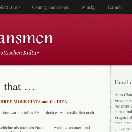
bert Burns
Country and People
Whisky
Termine
 that …
Herzli
beim Clan
Freunde S
HREE MORE PINTS and the IDEA
Sie mehr 
herausfin
ober war ein tolles Event, doch es war tatsächlich noch
Fragen ha
doch eine
schichte als auch ein Nachspiel, welches andauert und
clansmen.