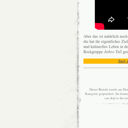
Aber das ist natürlich noch 
die hat ihr eigentliches Zie
und kulturelles Leben in d
Rockgruppe
Jethro Tull
ges
Just 
Dieser Bericht wurde am Die
Kategorie gespeichert. Sie kön
can skip to the e