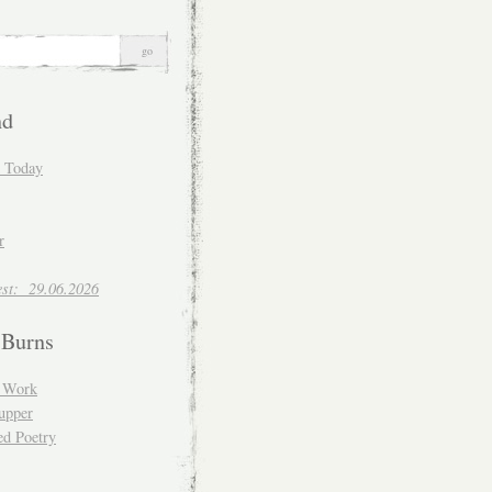
nd
d Today
r
est: 29.06.2026
 Burns
d Work
upper
ed Poetry