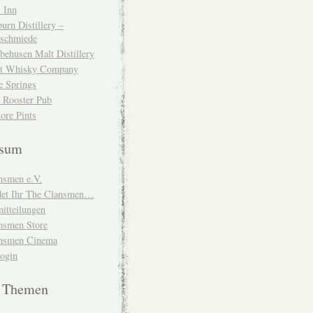
 Inn
urn Distillery –
schmiede
behusen Malt Distillery
t Whisky Company
e Springs
 Rooster Pub
ore Pints
ssum
nsmen e.V.
ndet Ihr The Clansmen…
itteilungen
nsmen Store
nsmen Cinema
Login
e Themen