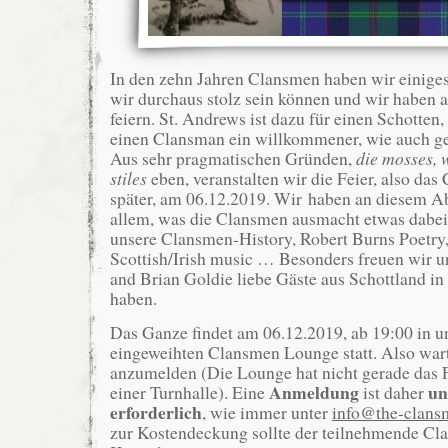
In den zehn Jahren Clansmen haben wir einiges
wir durchaus stolz sein können und wir haben a
feiern. St. Andrews ist dazu für einen Schotten
einen Clansman ein willkommener, wie auch g
Aus sehr pragmatischen Gründen,
die mosses, 
stiles
eben, veranstalten wir die Feier, also das
später, am 06.12.2019. Wir haben an diesem A
allem, was die Clansmen ausmacht etwas dabei:
unsere Clansmen-History, Robert Burns Poetry
Scottish/Irish music … Besonders freuen wir un
and Brian Goldie liebe Gäste aus Schottland i
haben.
Das Ganze findet am 06.12.2019, ab 19:00 in u
eingeweihten Clansmen Lounge statt. Also wart
anzumelden (Die Lounge hat nicht gerade das
Anmeldung
un
einer Turnhalle). Eine
ist daher
erforderlich
, wie immer unter
info@the-clans
zur Kostendeckung sollte der teilnehmende Cla