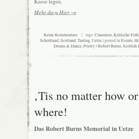
Kasse legen.
Mehr dazu Hier →
Keine Kommentare
| tags:
Clansmen
,
Keltische Fol
Schottland
,
Scotland
,
Tasting
,
Uetze
| posted in
Events
,
Hi
Drums & Dance
,
Poetry / Robert Burns
,
Scottish 
‚Tis no matter how or
where!
Das Robert Burns Memorial in Uetze