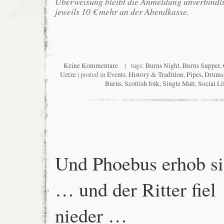
Überweisung bleibt die Anmeldung unverbindlic
jeweils 10 € mehr an der Abendkasse.
Keine Kommentare
| tags:
Burns Night
,
Burns Supper
,
Uetze
| posted in
Events
,
History & Tradition
,
Pipes, Drum
Burns
,
Scottish folk
,
Single Malt
,
Social Li
Und Phoebus erhob s
… und der Ritter fiel
nieder …