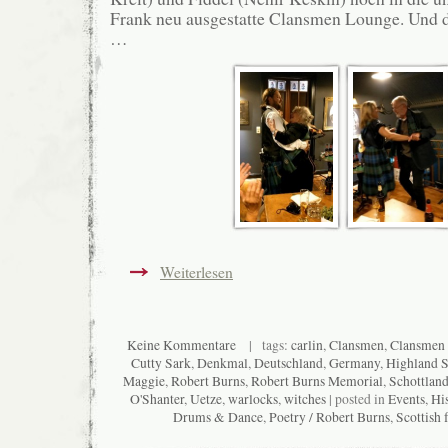
Frank neu ausgestatte Clansmen Lounge. Und d
…
Weiterlesen
Keine Kommentare
| tags:
carlin
,
Clansmen
,
Clansmen
Cutty Sark
,
Denkmal
,
Deutschland
,
Germany
,
Highland 
Maggie
,
Robert Burns
,
Robert Burns Memorial
,
Schottlan
O'Shanter
,
Uetze
,
warlocks
,
witches
| posted in
Events
,
Hi
Drums & Dance
,
Poetry / Robert Burns
,
Scottish 