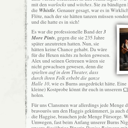
mit den
warlocks
und
witches
. Sie zu bändigen
die
Whistle
. Genauer gesagt, war es in Wirklich
Flöte, nach der sie hätten tanzen müssen sonde
und die hatte es in sich!
Es war die professionelle Band der
3
More Pints
, gegen die sie 235 Jahre
später anzutreten hatten. Nun, sie
hätten keine Chance gehabt. Da wäre
für die Hexen nichts zu holen gewesen.
Alex und seinen Getreuen wären sie
nicht gewachsen gewesen, denn die
spielten auf in dem Theater, dass
durch ihren Folk erbebt die ganze
Halle 10
, wie es Burns ausgedrückt hätte. Eine
kleine) Kostprobe könnt ihr euch in unserem
C
holen.
Für uns Clansmen war allerdings jede Menge dr
bravourös um den Haggis gekümmert, ja auch di
die Haggise, brauchen jede Menge Fürsorge. Wo
Umwegen, fast beim Anfang unserer Burns Nigh
unsere diesjährige Piperin
Denise Reimann
mit