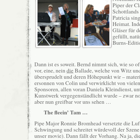
Piper der C
Schottlands
Patricia sin
Heimat. Ind
Gläser für d
gefüllt, nat
Burns-Editi
.
Dann ist es soweit. Bernd nimmt sich, wie so of
vor, eine, nein
die
Ballade, welche von Witz un
übersprudelt und deren Höhepunkt wir – materia
ersonnen von Colin und verwirklicht von viele
Sponsoren, allen voran Daniela Kleindienst, u
Kunstwerk vergegenständlicht wurde – zwar noc
aber nun greifbar vor uns sehen …
The fleein’ Tam …
Pipe Major Ronnie Bromhead versetzte die Luft
Schwingung und schreitet würdevoll der Szene
unser movie). Dann fällt der Vorhang. Na ja, di