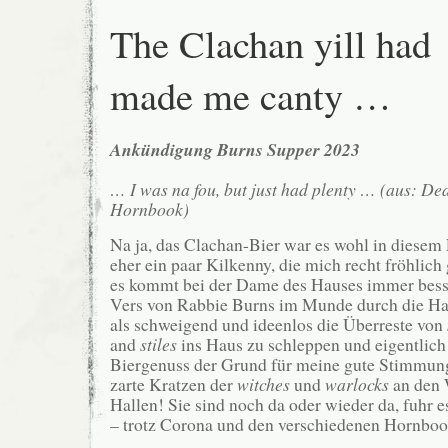
The Clachan yill had
made me canty …
Ankündigung Burns Supper 2023
… I was na fou, but just had plenty … (aus: De
Hornbook)
Na ja, das Clachan-Bier war es wohl in diesem 
eher ein paar Kilkenny, die mich recht fröhlich
es kommt bei der Dame des Hauses immer bess
Vers von Rabbie Burns im Munde durch die Ha
als schweigend und ideenlos die Überreste von
and
stiles
ins Haus zu schleppen und eigentlich
Biergenuss der Grund für meine gute Stimmun
zarte Kratzen der
witches
und
warlocks
an den 
Hallen! Sie sind noch da oder wieder da, fuhr 
– trotz Corona und den verschiedenen Hornboo