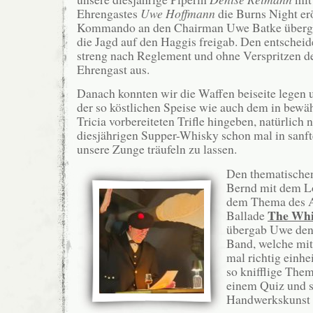
Ehrengastes
Uwe Hoffmann
die Burns Night er
Kommando an den Chairman Uwe Batke überga
die Jagd auf den Haggis freigab. Den entscheid
streng nach Reglement und ohne Verspritzen d
Ehrengast aus.
Danach konnten wir die Waffen beiseite legen
der so köstlichen Speise wie auch dem in bewä
Tricia vorbereiteten Trifle hingeben, natürlich 
diesjährigen Supper-Whisky schon mal in sanf
unsere Zunge träufeln zu lassen.
Den thematischen
Bernd mit dem Lo
dem Thema des 
The Whi
Ballade
übergab Uwe den 
Band, welche mi
mal richtig einhe
so knifflige The
einem Quiz und s
Handwerkskunst a