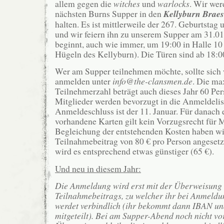
allem gegen die
witches
und
warlocks
. Wir wer
nächsten Burns Supper in den
Kellyburn Braes
halten. Es ist mittlerweile der 267. Geburtstag
und wir feiern ihn zu unserem Supper am 31.0
beginnt, auch wie immer, um 19:00 in Halle 10 
Hügeln des Kellyburn). Die Türen sind ab 18:00
Wer am Supper teilnehmen möchte, sollte sich 
anmelden unter
info@the-clansmen.de
. Die ma
Teilnehmerzahl beträgt auch dieses Jahr 60 Pe
Mitglieder werden bevorzugt in die Anmeldelis
Anmeldeschluss ist der 11. Januar. Für danach 
vorhandene Karten gilt kein Vorzugsrecht für M
Begleichung der entstehenden Kosten haben wir
Teilnahmebeitrag von 80 € pro Person angesetz
wird es entsprechend etwas günstiger (65 €).
Und neu in diesem Jahr:
Die Anmeldung wird erst mit der Überweisung
Teilnahmebeitrags, zu welcher ihr bei Anmeldu
werdet verbindlich (ihr bekommt dann IBAN u
mitgeteilt). Bei am Supper-Abend noch nicht vo