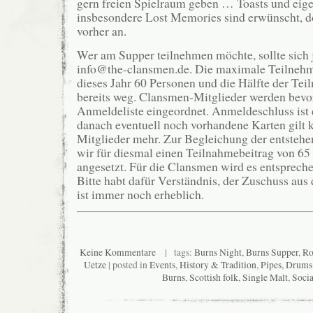
gern freien Spielraum geben … Toasts und eige
insbesondere Lost Memories sind erwünscht, do
vorher an.
Wer am Supper teilnehmen möchte, sollte sich 
info@the-clansmen.de. Die maximale Teilnehm
dieses Jahr 60 Personen und die Hälfte der Tei
bereits weg. Clansmen-Mitglieder werden bevor
Anmeldeliste eingeordnet. Anmeldeschluss ist d
danach eventuell noch vorhandene Karten gilt 
Mitglieder mehr. Zur Begleichung der entsteh
wir für diesmal einen Teilnahmebeitrag von 65
angesetzt. Für die Clansmen wird es entspreche
Bitte habt dafür Verständnis, der Zuschuss au
ist immer noch erheblich.
Keine Kommentare
| tags:
Burns Night
,
Burns Supper
,
Ro
Uetze
| posted in
Events
,
History & Tradition
,
Pipes, Drum
Burns
,
Scottish folk
,
Single Malt
,
Socia