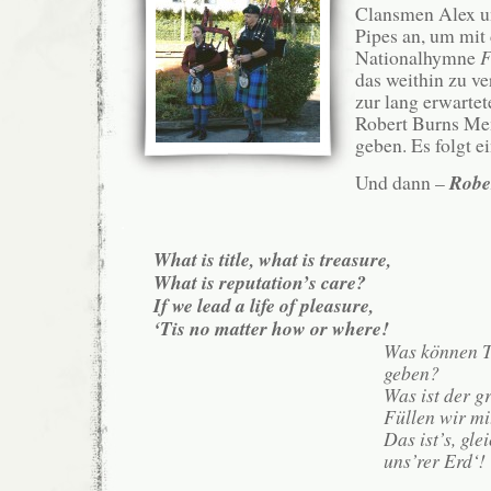
Clansmen Alex u
Pipes an, um mit 
Nationalhymne
F
das weithin zu v
zur lang erwarte
Robert Burns Mem
geben. Es folgt e
Und dann –
Robe
.
What is title, what is treasure,
What is reputation’s care?
If we lead a life of pleasure,
‘Tis no matter how or where!
Was können T
geben?
Was ist der 
Füllen wir mi
Das ist’s, gle
uns’rer Erd‘!