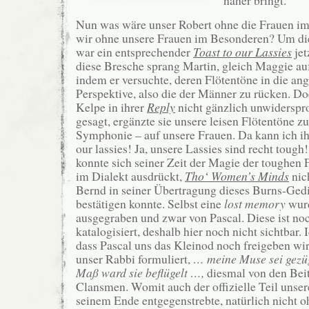
näher bringt.
Nun was wäre unser Robert ohne die Frauen i
wir ohne unsere Frauen im Besonderen? Um di
war ein entsprechender
Toast to our Lassies
jet
diese Bresche sprang Martin, gleich Maggie au
indem er versuchte, deren Flötentöne in die a
Perspektive, also die der Männer zu rücken. Doc
Kelpe in ihrer
Reply
nicht gänzlich unwiderspr
gesagt, ergänzte sie unsere leisen Flötentöne z
Symphonie – auf unsere Frauen. Da kann ich i
our lassies! Ja, unsere Lassies sind recht tough
konnte sich seiner Zeit der Magie der toughen 
im Dialekt ausdrückt,
Tho‘ Women’s Minds
nic
Bernd in seiner Übertragung dieses Burns-Gedi
bestätigen konnte. Selbst eine
lost memory
wurd
ausgegraben und zwar von Pascal. Diese ist noc
katalogisiert, deshalb hier noch nicht sichtbar. I
dass Pascal uns das Kleinod noch freigeben wir
unser Rabbi formuliert,
… meine Muse sei gezüg
Maß ward sie beflügelt …,
diesmal von den Bei
Clansmen. Womit auch der offizielle Teil unse
seinem Ende entgegenstrebte, natürlich nicht 