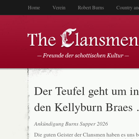
Home
Verein
Robert Burns
Country an
Der Teufel geht um in
den Kellyburn Braes
Ankündigung Burns Supper 2026
Die guten Geister der Clansmen haben es uns b