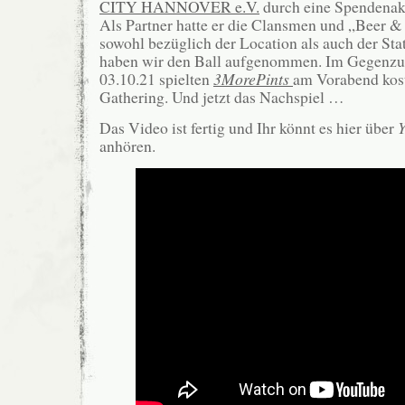
CITY HANNOVER e.V.
durch eine Spendenakt
Als Partner hatte er die Clansmen und „Beer &
sowohl bezüglich der Location als auch der Stat
haben wir den Ball aufgenommen. Im Gegenz
03.10.21 spielten
3MorePints
am Vorabend kos
Gathering. Und jetzt das Nachspiel …
Das Video ist fertig und Ihr könnt es hier über
anhören.