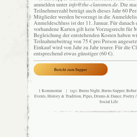
anmelden unter
info@the-clansmen.de
. Die ma
Teilnehmerzahl beträgt auch dieses Jahr 60 Pe
Mitglieder werden bevorzugt in die Anmeldelis
Anmeldeschluss ist der 11. Januar. Für danach 
vorhandene Karten gilt kein Vorzugsrecht für M
Begleichung der entstehenden Kosten haben wir
Teilnahmebeitrag von 75 € pro Person angesetzt
Einkauf wird von Jahr zu Jahr teurer. Für die 
entsprechend etwas günstiger (60 €).
Bericht zum Supper
1 Kommentar
| tags:
Burns Night
,
Burns Supper
,
Rober
Events
,
History & Tradition
,
Pipes, Drums & Dance
,
Poetry 
Social Life