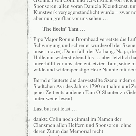
Sponsoren, allen voran Daniela Kleindienst, u
Kunstwerk vergegenständlicht wurde – zwar noc
aber nun greifbar vor uns sehen …
The fleein’ Tam …
Pipe Major Ronnie Bromhead versetzte die Luft
Schwingung und schreitet würdevoll der Szene
unser movie). Dann fällt der Vorhang. Na ja, di
Hülle nur widerstrebend los … aber letztlich ha
unverhüllt vor uns, den entsetzten Tam, seine 
wilde und widerspenstige Hexe Nannie mit d
Bernd erläuterte die dargestellte Szene indem e
Städtchen Ayr des Jahres 1790 mitnahm und Ze
jener Zeit entstandenen Tam O’Shanter zu Gehö
unter weiterlesen).
Last but not least …
dankte Colin noch einmal im Namen der
Clansmen allen Helfern und Sponsoren, ohne
deren Zutun das Memorial nicht