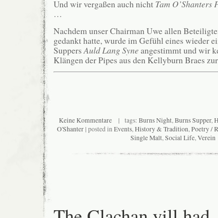
Und wir vergaßen auch nicht
Tam O’Shanters P
…
Nachdem unser Chairman Uwe allen Beteiligte
gedankt hatte, wurde im Gefühl eines wieder 
Suppers
Auld Lang Syne
angestimmt und wir ke
Klängen der Pipes aus den Kellyburn Braes zu
Keine Kommentare
| tags:
Burns Night
,
Burns Supper
,
H
O'Shanter
| posted in
Events
,
History & Tradition
,
Poetry / 
Single Malt
,
Social Life
,
Verein
The Clachan yill had