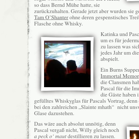
so dass Bernd Mühe hatte, sie
zurückzuhalten. Gerade jetzt aber wurden sie g
Tam O’Shanter
ohne deren gespenstisches Treib
Flasche ohne Whisky.
Katinka und Pasca
um es für jederm
zu lassen was sic
jedes Jahr um di
abspielt.
Ein Burns Supper
Immortal Memo
die Clansmen ha
Pascal für die I
die Gäste haben 
gefülltes Whiskyglas für Pascals Vortrag, den
bei den zahlreichen „Slainte mhath“ nicht uns
Glase dazustehen.
Das wäre auch absolut unnötig, denn
Pascal vergaß nicht, Willy gleich noch
a peck o‘ maut
destillieren zu lassen.