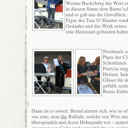
Werner Backeberg das Wort erg
in diesem Sinne dem Burns’s
und es gab uns die Gewißheit, 
Figur des Tam O’Shanter sond
Gedanke und das Werk seines 
eine Heimstatt gefunden habe
.
Nochmals za
Piper der C
Schottlands
Patricia sin
Heimat. Ind
Gläser für d
gefüllt, nat
Burns-Editi
.
Dann ist es soweit. Bernd nimmt sich, wie so of
vor, eine, nein
die
Ballade, welche von Witz un
übersprudelt und deren Höhepunkt wir – materia
ersonnen von Colin und verwirklicht von viele