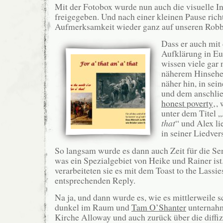
Mit der Fotobox wurde nun auch die visuelle In
freigegeben. Und nach einer kleinen Pause rich
Aufmerksamkeit wieder ganz auf unseren Robb
Dass er auch mit
Aufklärung in Eur
wissen viele gar 
näherem Hinsehe
näher hin, in se
und dem anschli
honest poverty
‚,
unter dem Titel „
that
“ und Alex li
in seiner Liedver
So langsam wurde es dann auch Zeit für die S
was ein Spezialgebiet von Heike und Rainer ist.
verarbeiteten sie es mit dem Toast to the Lassie
entsprechenden Reply.
Na ja, und dann wurde es, wie es mittlerweile sc
dunkel im Raum und
Tam O’Shanter
unternahm
Kirche Alloway und auch zurück über die diffiz