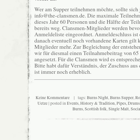
Wer am Supper teilnehmen möchte, sollte sich 
info@the-clansmen.de. Die maximale Teilnehm
dieses Jahr 60 Personen und die Hälfte der Tei
bereits weg. Clansmen-Mitglieder werden bevor
Anmeldeliste eingeordnet. Anmeldeschluss ist d
danach eventuell noch vorhandene Karten gilt 
Mitglieder mehr. Zur Begleichung der entsteh
wir für diesmal einen Teilnahmebeitrag von 65
angesetzt. Für die Clansmen wird es entspreche
Bitte habt dafür Verständnis, der Zuschuss au
ist immer noch erheblich.
Keine Kommentare
| tags:
Burns Night
,
Burns Supper
,
Ro
Uetze
| posted in
Events
,
History & Tradition
,
Pipes, Drum
Burns
,
Scottish folk
,
Single Malt
,
Socia