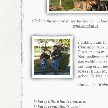
Click on the picture to see the movie … (loa
mp4-version→
.
Pünktlich um 15:
Clansmen Alex u
Pipes an, um mit 
Nationalhymne
F
das weithin zu v
zur lang erwarte
Robert Burns Mem
geben. Es folgt e
Und dann –
Robe
.
What is title, what is treasure,
What is reputation’s care?