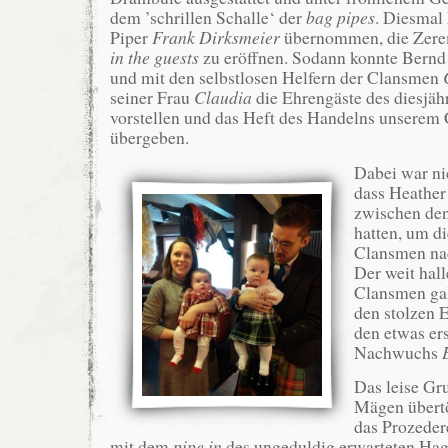
dem ’schrillen Schalle‘ der
bag pipes
. Diesmal 
Piper
Frank Dirksmeier
übernommen, die Zer
in the guests
zu eröffnen. Sodann konnte Bernd
und mit den selbstlosen Helfern der Clansmen
seiner Frau
Claudia
die Ehrengäste des diesjäh
vorstellen und das Heft des Handelns unserem
übergeben.
Dabei war ni
dass Heather
zwischen den
hatten, um d
Clansmen nac
Der weit hal
Clansmen galt
den stolzen 
den etwas er
Nachwuchs
Das leise Gr
Mägen übertö
das Prozeder
mit dem
pipe in
des ungeduldig erwarteten Hag