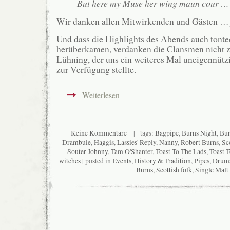
But here my Muse her wing maun cour …
Wir danken allen Mitwirkenden und Gästen 
Und dass die Highlights des Abends auch tonte
herüberkamen, verdanken die Clansmen nicht z
Lühning, der uns ein weiteres Mal uneigennütz
zur Verfügung stellte.
Weiterlesen
Keine Kommentare
| tags:
Bagpipe
,
Burns Night
,
Bur
Drambuie
,
Haggis
,
Lassies' Reply
,
Nanny
,
Robert Burns
,
Sc
Souter Johnny
,
Tam O'Shanter
,
Toast To The Lads
,
Toast T
witches
| posted in
Events
,
History & Tradition
,
Pipes, Drum
Burns
,
Scottish folk
,
Single Malt