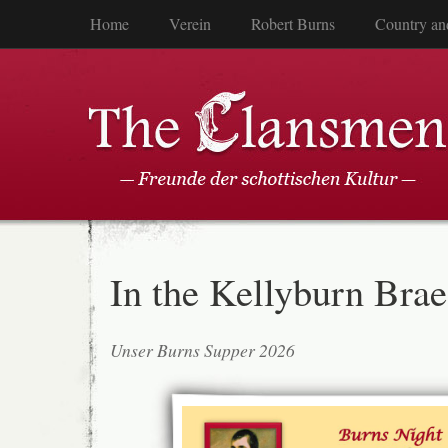
Home
Verein
Robert Burns
Country an
In the Kellyburn Brae
Unser Burns Supper 2026