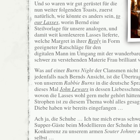
Und so waren wir gut gerüstet für die
nun weiter folgenden Toasts, zuerst
natürlich, wie könnte es anders sein,
to
our Lasses
, worin Bernd eine
Steilvorlage für unsere analogen, und
damit weit komlexeren Lasses lieferte,
welche Margret in ihrer
Reply
in Form
geeigneter Ratschläge für den
digitalen Mann im Umgang mit der wunderbar
schwer zu verstehenden Materie Frau brilliant 
Was auf einer
Burns Night
der Clansmen nicht f
jedenfalls nach Bernds Ansicht, ist die Übertr
von unserem
Rabbie
Burns
in die deutsche Spra
dieses Mal
John Lewars
in dessen Liebesschme
wovon die Lasses wohl gern mehr gehört hätten
Strophen ist zu diesem Thema wohl alles gesagt
Diebe haben wir bereits eingefangen …
Ach ja, die Schuhe … Ich tue mich etwas schwe
Supper-Gäste beim Modellieren der Schuhe in 
Konkurrenz zu unserem armen
Souter Johnny
a
selbst …