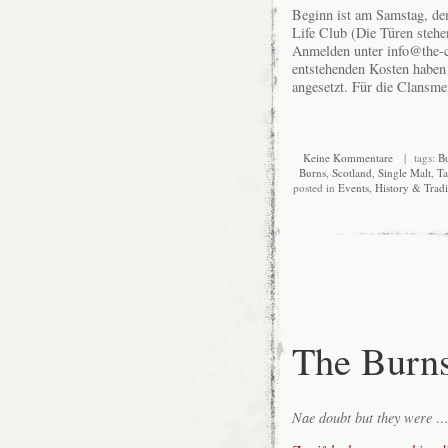
Beginn ist am Samstag, de
Life Club (Die Türen stehen
Anmelden unter info@the-c
entstehenden Kosten haben
angesetzt. Für die Clansme
Keine Kommentare
| tags:
B
Burns
,
Scotland
,
Single Malt
,
Ta
posted in
Events
,
History & Tradi
The Burn
Nae doubt but they were …