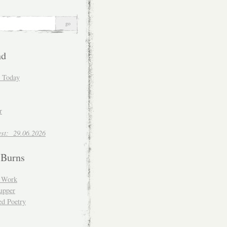
nd
d Today
r
est: 29.06.2026
 Burns
d Work
upper
ed Poetry