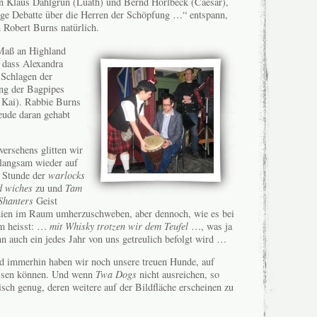
n Klaus Dahlgrün (Luath) und Bernd Horlbeck (Caesar),
nge Debatte über die Herren der Schöpfung …“ entspann,
 Robert Burns natürlich.
Maß an Highland
, dass Alexandra
Schlagen der
g der Bagpipes
 Kai). Rabbie Burns
reude daran gehabt
ersehens glitten wir
 langsam wieder auf
e Stunde der
warlocks
d wiches
zu und
Tam
Shanters
Geist
hien im Raum umherzuschweben, aber dennoch, wie es bei
m heisst: …
mit Whisky trotzen wir dem Teufel
…, was ja
n auch ein jedes Jahr von uns getreulich befolgt wird …
d immerhin haben wir noch unsere treuen Hunde, auf
assen können. Und wenn
Twa Dogs
nicht ausreichen, so
isch genug, deren weitere auf der Bildfläche erscheinen zu