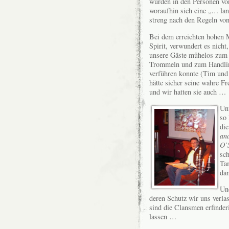
wurden in den Personen vo
woraufhin sich eine „… la
streng nach den Regeln von
Bei dem erreichten hohen 
Spirit, verwundert es nicht
unsere Gäste mühelos zum 
Trommeln und zum Handlin
verführen konnte (Tim und
hätte sicher seine wahre F
und wir hatten sie auch …
Unv
so
di
an
O’
sc
Ta
dan
Un
deren Schutz wir uns verl
sind die Clansmen erfinder
lassen …