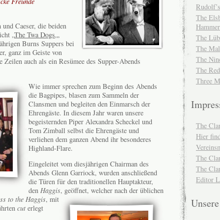
icke Freunde
Rudolf’s
The Elsb
 und Caeser, die beiden
Hammer
cht „
The Twa Dogs
„,
The Lüb
jährigen Burns Suppers bei
The Mal
r, ganz im Geiste von
The Nin
e Zeilen auch als ein Resümee des Supper-Abends
The Red
Three M
Wie immer sprechen zum Beginn des Abends
die Bagpipes, blasen zum Sammeln der
Impre
Clansmen und begleiten den Einmarsch der
Ehrengäste. In diesem Jahr waren unsere
begeisternden Piper Alexandra Scheckel und
The Cla
Tom Zimball selbst die Ehrengäste und
Hier fi
verliehen dem ganzen Abend ihr besonderes
Vereinsm
Highland-Flare.
The Cla
Eingeleitet vom diesjährigen Chairman des
The Cla
Abends Glenn Garriock, wurden anschließend
Editor 
die Türen für den traditionellen Hauptakteur,
den
Haggis
, geöffnet,
welcher nach der üblichen
ss to the Haggis
, mit
Unser
ührten
cut
erlegt