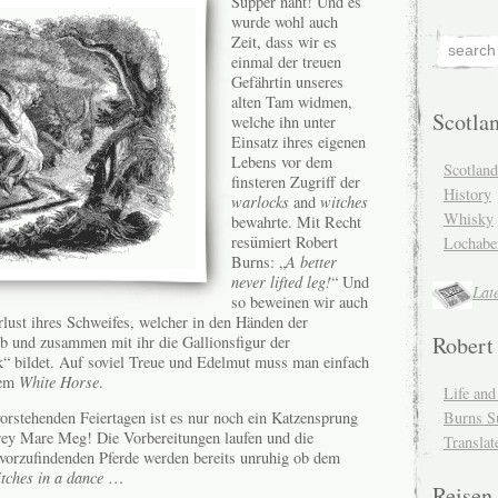
Supper naht! Und es
wurde wohl auch
Zeit, dass wir es
einmal der treuen
Gefährtin unseres
alten Tam widmen,
Scotla
welche ihn unter
Einsatz ihres eigenen
Lebens vor dem
Scotlan
finsteren Zugriff der
History
warlocks
and
witches
Whisky
bewahrte. Mit Recht
resümiert Robert
Lochabe
Burns: „
A better
never lifted leg!
“ Und
Lat
so beweinen wir auch
rlust ihres Schweifes, welcher in den Händen der
Robert
eb und zusammen mit ihr die Gallionsfigur der
k“ bildet. Auf soviel Treue und Edelmut muss man einfach
nem
White Horse
.
Life an
Burns S
vorstehenden Feiertagen ist es nur noch ein Katzensprung
 Grey Mare Meg! Die Vorbereitungen laufen und die
Translat
vorzufindenden Pferde werden bereits unruhig ob dem
tches in a dance
…
Reisen