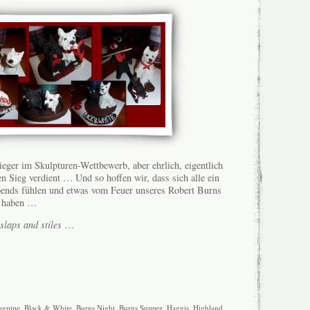
eger im Skulpturen-Wettbewerb, aber ehrlich, eigentlich
en Sieg verdient … Und so hoffen wir, dass sich alle ein
ends fühlen und etwas vom Feuer unseres Robert Burns
 haben …
slaps and stiles
…
agpipe
,
Black & White
,
Burns Night
,
Burns Supper
,
Haggis
,
Highland