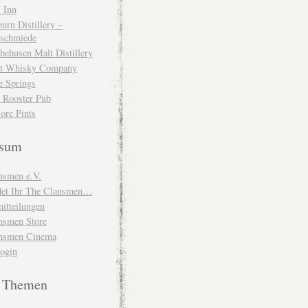
 Inn
urn Distillery –
schmiede
behusen Malt Distillery
t Whisky Company
e Springs
 Rooster Pub
ore Pints
ssum
nsmen e.V.
ndet Ihr The Clansmen…
itteilungen
nsmen Store
nsmen Cinema
Login
e Themen