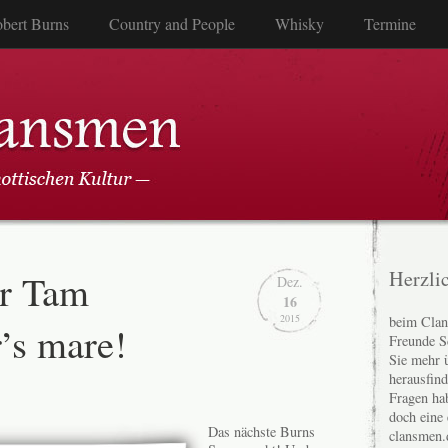
bert Burns
Country and People
Whisky
Termine
r Tam
Herzli
Dez.
16
2015
beim Clan
’s mare!
Freunde S
Sie mehr 
herausfin
Fragen ha
doch eine
Das nächste Burns
clansmen.