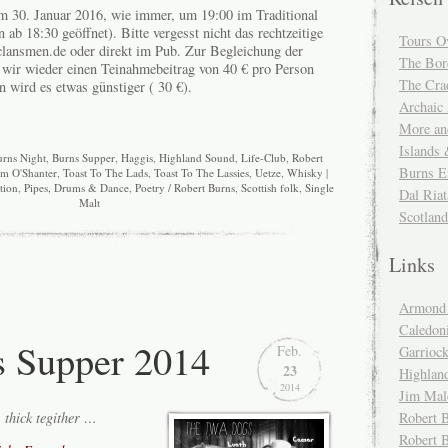
m 30. Januar 2016, wie immer, um 19:00 im Traditional
 ab 18:30 geöffnet). Bitte vergesst nicht das rechtzeitige
Tours O
lansmen.de oder direkt im Pub. Zur Begleichung der
The Bor
 wir wieder einen Teinahmebeitrag von 40 € pro Person
The Cra
n wird es etwas günstiger ( 30 €).
Archaic
More and
Islands
urns Night
,
Burns Supper
,
Haggis
,
Highland Sound
,
Life-Club
,
Robert
Burns E
m O'Shanter
,
Toast To The Lads
,
Toast To The Lassies
,
Uetze
,
Whisky
|
tion
,
Pipes, Drums & Dance
,
Poetry / Robert Burns
,
Scottish folk
,
Single
Dal Riat
Malt
Scotlan
Links
Armond 
Caledoni
s Supper 2014
Feb.
Garrioc
23
Highlan
2014
Jim Mal
Robert B
 thick tegither …
Robert 