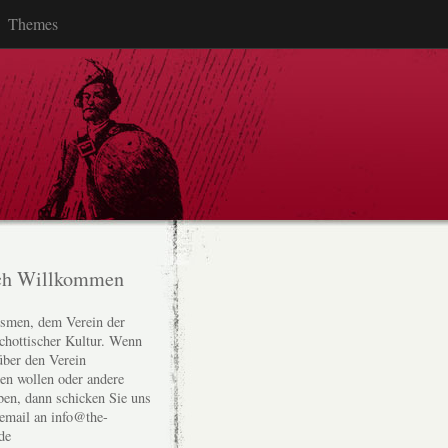
Themes
ch Willkommen
smen, dem Verein der
chottischer Kultur. Wenn
über den Verein
den wollen oder andere
ben, dann schicken Sie uns
 email an info@the-
de