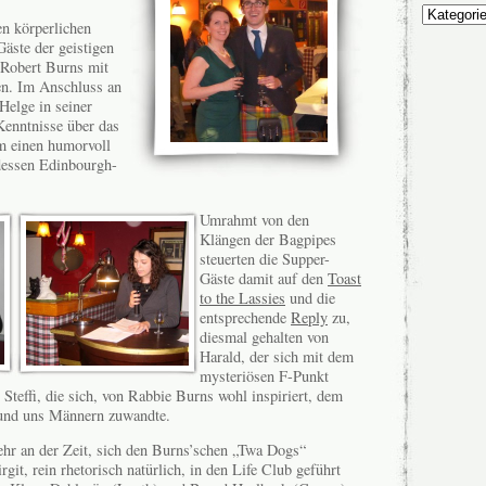
Unsere
n körperlichen
Themen
Gäste der geistigen
 Robert Burns mit
n. Im Anschluss an
Helge in seiner
enntnisse über das
m einen humorvoll
dessen Edinbourgh-
Umrahmt von den
Klängen der Bagpipes
steuerten die Supper-
Gäste damit auf den
Toast
to the Lassies
und die
entsprechende
Reply
zu,
diesmal gehalten von
Harald, der sich mit dem
mysteriösen F-Punkt
 Steffi, die sich, von Rabbie Burns wohl inspiriert, dem
 und uns Männern zuwandte.
hr an der Zeit, sich den Burns’schen „Twa Dogs“
it, rein rhetorisch natürlich, in den Life Club geführt