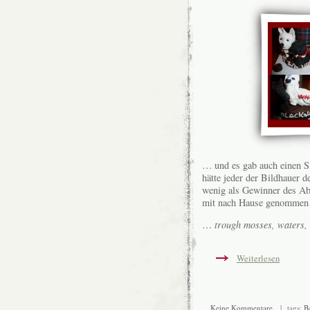
… und es gab auch einen Si
hätte jeder der Bildhauer d
wenig als Gewinner des Ab
mit nach Hause genommen
…
trough mosses, waters, 
Weiterlesen
Keine Kommentare
| tags:
B