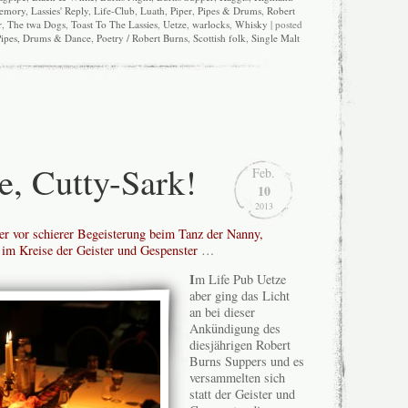
emory
,
Lassies' Reply
,
Life-Club
,
Luath
,
Piper
,
Pipes & Drums
,
Robert
r
,
The twa Dogs
,
Toast To The Lassies
,
Uetze
,
warlocks
,
Whisky
| posted
Pipes, Drums & Dance
,
Poetry / Robert Burns
,
Scottish folk
,
Single Malt
, Cutty-Sark!
Feb.
10
2013
r vor schierer Begeisterung beim Tanz der Nanny,
 im Kreise der Geister und Gespenster
…
I
m Life Pub Uetze
aber ging das Licht
an bei dieser
Ankündigung des
diesjährigen Robert
Burns Suppers und es
versammelten sich
statt der Geister und