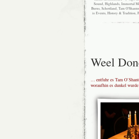
Sound
,
Highlands
,
Immortal M
Burns
,
Schottland
,
Tam O'Shante
in
Events
,
History & Tradition
,
Weel Done
… entfuhr es Tam O’Shante
woraufhin es dunkel wurde