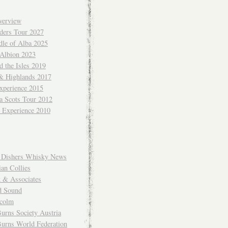
verview
ders Tour 2027
dle of Alba 2025
 Albion 2023
 the Isles 2019
 & Highlands 2017
xperience 2015
a Scots Tour 2012
d Experience 2010
Dishers Whisky News
an Collies
k & Associates
d Sound
colm
urns Society Austria
Burns World Federation