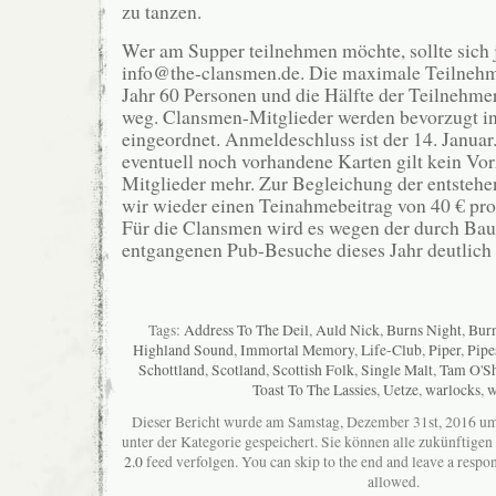
zu tanzen.
Wer am Supper teilnehmen möchte, sollte sich 
info@the-clansmen.de. Die maximale Teilnehme
Jahr 60 Personen und die Hälfte der Teilnehmerk
weg. Clansmen-Mitglieder werden bevorzugt in
eingeordnet. Anmeldeschluss ist der 14. Januar
eventuell noch vorhandene Karten gilt kein Vor
Mitglieder mehr. Zur Begleichung der entsteh
wir wieder einen Teinahmebeitrag von 40 € pro
Für die Clansmen wird es wegen der durch B
entgangenen Pub-Besuche dieses Jahr deutlich 
Tags:
Address To The Deil
,
Auld Nick
,
Burns Night
,
Burn
Highland Sound
,
Immortal Memory
,
Life-Club
,
Piper
,
Pip
Schottland
,
Scotland
,
Scottish Folk
,
Single Malt
,
Tam O'Sh
Toast To The Lassies
,
Uetze
,
warlocks
,
w
Dieser Bericht wurde am Samstag, Dezember 31st, 2016 um
unter der Kategorie gespeichert. Sie können alle zukünftig
2.0
feed verfolgen. You can skip to the end and leave a respon
allowed.