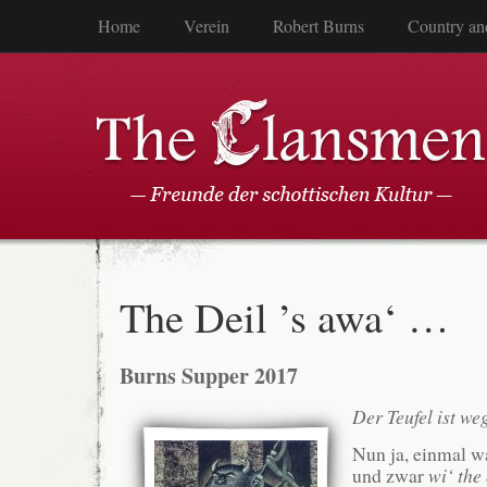
Home
Verein
Robert Burns
Country an
The Deil ’s awa‘ …
Burns Supper 2017
Der Teufel ist w
Nun ja, einmal w
und zwar
wi‘ the