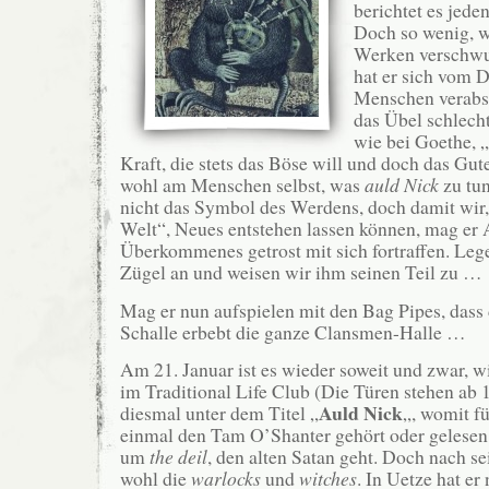
berichtet es jede
Doch so wenig, w
Werken verschwun
hat er sich vom 
Menschen verabsc
das Übel schlecht
wie bei Goethe, 
Kraft, die stets das Böse will und doch das Gute
wohl am Menschen selbst, was
auld Nick
zu tun
nicht das Symbol des Werdens, doch damit wir, 
Welt“, Neues entstehen lassen können, mag er 
Überkommenes getrost mit sich fortraffen. Lege
Zügel an und weisen wir ihm seinen Teil zu …
Mag er nun aufspielen mit den Bag Pipes, dass 
Schalle erbebt die ganze Clansmen-Halle …
Am 21. Januar ist es wieder soweit und zwar, 
im Traditional Life Club (Die Türen stehen ab 1
Auld Nick
diesmal unter dem Titel „
„, womit fü
einmal den Tam O’Shanter gehört oder gelesen ha
um
the deil
, den alten Satan geht. Doch nach se
wohl die
warlocks
und
witches
. In Uetze hat er