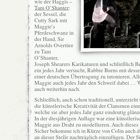
wie der Haggis –
Tam O’Shanter
:
der Sessel, die
Cutty Sark mit
Maggie’s
Pferdeschwanz in
der Hand, Sir
Arnolds Overtüre
zu Tam
O’Shanter,
Joseph Shearers Karikaturen und schließlich B
ein jedes Jahr versucht, Rabbie Burns mit dess
einer deutschen Übertragung zu intonieren. Alle
Maggie auch jedes Jahr den Schweif dabei … W
auch weiterhin nach.
Schließlich, auch schon traditionell, unterzieht
die künstlerische Kreativität der Clansmen eine
welche sie aber jedes Jahr ganz eindeutig glän
In der diesjährigen Auflage war eine künstler
Maggie aus Draht zu modellieren. Auch dieses 
Sicher bekomme ich in Kürze von Colin auch da
an dieser Stelle nachträglich einzufügen. Der S