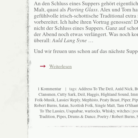
An den Schluss eines Suppers gehört eigentlic
Malt, quasi als
Parting Glass
. Alex und Tom ha
gefühlvolle irisch-schottische Traditional extr
vorbereitet. Ich habe ihren Vortrag genossen! D
nicht der Schluss eines Suppers. Ganz auf schot
der Abend noch etwas verlängert. Was noch k
überall:
Auld Lang Syne
…
Und wir freuen uns schon auf das nächste Sup
Weiterlesen
1 Kommentar
| tags:
Address To The Deil
,
Auld Nick
,
B
Clansmen
,
Cutty Sark
,
Deil
,
Haggis
,
Highland Sound
,
Imm
Folk-Musik
,
Lassies' Reply
,
Mephisto
,
Peaty Beast
,
Piper
,
Pi
Robert Burns
,
Satan
,
Scottish Folk
,
Single Malt
,
Tam O'Shant
To The Lassies
,
Usquabae
,
warlocks
,
Whisky
,
witches
| po
Tradition
,
Pipes, Drums & Dance
,
Poetry / Robert Burns
,
S