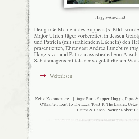
Haggis-Anschnitt
Der große Moment des Suppers (s. Bild) wurde 
Major Ulrich Jäger vorbereitet, in dessen Gefo
und Patricia (mit strahlendem Lächeln) den H
präsentierten, Ehrengast Andrea Lüneburg trug
Haggis vor und Patricia assistierte beim Anschn
Schafsmagens mittels der so gefährlichen Waff
Weiterlesen
Keine Kommentare
| tags:
Burns Supper
,
Haggis
,
Pipes 
O'Shanter
,
Toast To The Lads
,
Toast To The Lassies
,
Uetze
Drums & Dance
,
Poetry / Robert Bu