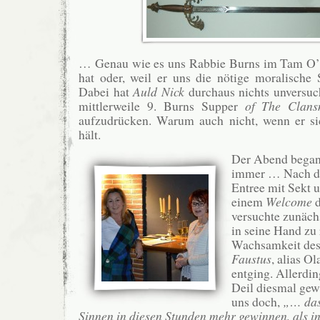
… Genau wie es uns Rabbie Burns im Tam O’S
hat oder, weil er uns die nötige moralische S
Dabei hat
Auld Nick
durchaus nichts unversuc
mittlerweile 9. Burns Supper
of The Clan
aufzudrücken. Warum auch nicht, wenn er s
hält.
Der Abend bega
immer … Nach d
Entree mit Sekt
einem
Welcome
d
versuchte zunäch
in seine Hand zu 
Wachsamkeit de
Faustus
, alias O
entging. Allerdin
Deil diesmal gew
uns doch,
„… dass
Sinnen in diesen Stunden mehr gewinnen, als in