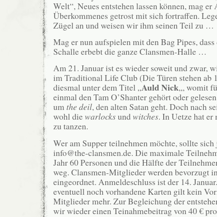
Welt“, Neues entstehen lassen können, mag er 
Überkommenes getrost mit sich fortraffen. Lege
Zügel an und weisen wir ihm seinen Teil zu …
Mag er nun aufspielen mit den Bag Pipes, dass 
Schalle erbebt die ganze Clansmen-Halle …
Am 21. Januar ist es wieder soweit und zwar, 
im Traditional Life Club (Die Türen stehen ab 1
Auld Nick
diesmal unter dem Titel „
„, womit fü
einmal den Tam O’Shanter gehört oder gelesen ha
um
the deil
, den alten Satan geht. Doch nach se
wohl die
warlocks
und
witches
. In Uetze hat er
zu tanzen.
Wer am Supper teilnehmen möchte, sollte sich 
info@the-clansmen.de. Die maximale Teilnehme
Jahr 60 Personen und die Hälfte der Teilnehmerk
weg. Clansmen-Mitglieder werden bevorzugt in
eingeordnet. Anmeldeschluss ist der 14. Januar
eventuell noch vorhandene Karten gilt kein Vor
Mitglieder mehr. Zur Begleichung der entsteh
wir wieder einen Teinahmebeitrag von 40 € pro