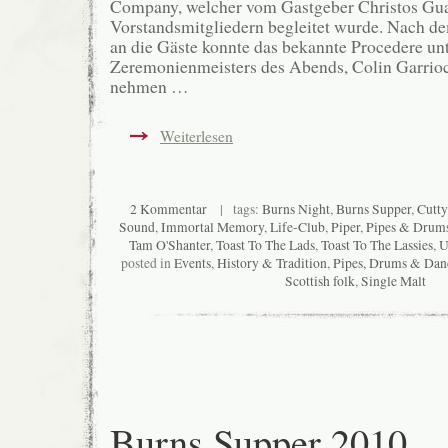
Company, welcher vom Gastgeber Christos Gu
Vorstandsmitgliedern begleitet wurde. Nach
an die Gäste konnte das bekannte Procedere unt
Zeremonienmeisters des Abends, Colin Garrio
nehmen …
Weiterlesen
2 Kommentar
| tags:
Burns Night
,
Burns Supper
,
Cutty
Sound
,
Immortal Memory
,
Life-Club
,
Piper
,
Pipes & Drum
Tam O'Shanter
,
Toast To The Lads
,
Toast To The Lassies
,
U
posted in
Events
,
History & Tradition
,
Pipes, Drums & Dan
Scottish folk
,
Single Malt
Burns Supper 2010