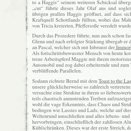
to a Haggis“ seinem weiteren Schicksal über
„cut“ führte dieses Jahr Olaf aus und sogl
übrigen prallen Haggis geöffnet, auf dass si
Kraftquell Schottlands füllten, wobei das Mahl
von Tricia kreierten, Pfeffersoße veredelt wurde
Durch das Prozedere führte, nun auch schon fast
Glenn und nach erfolgter Stärkung übergab er 
an Pascal, welcher sich mit Inbrunst der
Immort
Als fortschrittsbewusster Mensch von heute kon
treue Arbeitspferd Maggie mit ihrem motorisie
Automobil und zog dabei erheiternde und zum 
verblüffende Parallelen.
Sodann richtete Bernd mit dem
Toast to the La
unsere glücklicherweise so zahlreich vertreten
versuchte eine Struktur in ihrem so liebenswe
teils chaotisch anmutenden Treiben aufzuzeigen.
wohl die vage Erkenntnis, dass Chaos und Struk
bedingen wie Lassies und Lads, welche auf die
Weltenrund umschließen und alles lebens- und 
hervorbringen, einschließlich der zahllosen Al
Kühlschränken. Dieses war der erste Streich, d