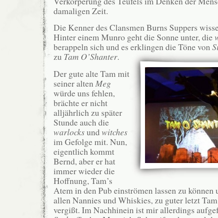
Verkörperung des Teufels im Denken der Mens
damaligen Zeit.
Die Kenner des Clansmen Burns Suppers wisse
Hinter einem Munro geht die Sonne unter, die
berappeln sich und es erklingen die Töne von
S
zu
Tam O’Shanter
.
Der gute alte Tam mit
seiner alten
Meg
würde uns fehlen,
brächte er nicht
alljährlich zu später
Stunde auch die
warlocks
und
witches
im Gefolge mit. Nun,
eigentlich kommt
Bernd, aber er hat
immer wieder die
Hoffnung, Tam’s
Atem in den Pub einströmen lassen zu können u
allen Nannies und Whiskies, zu guter letzt Ta
vergißt. Im Nachhinein ist mir allerdings aufge