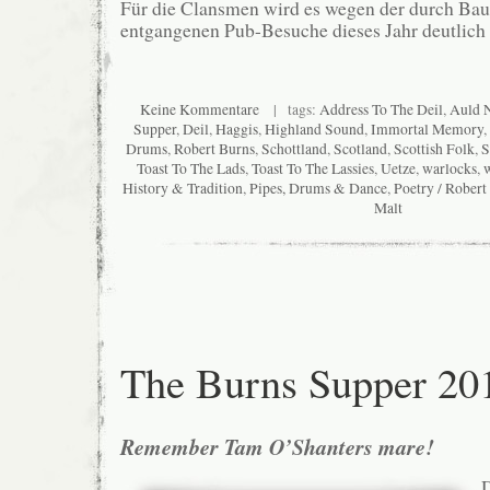
Für die Clansmen wird es wegen der durch B
entgangenen Pub-Besuche dieses Jahr deutlich 
Keine Kommentare
| tags:
Address To The Deil
,
Auld 
Supper
,
Deil
,
Haggis
,
Highland Sound
,
Immortal Memory
,
Drums
,
Robert Burns
,
Schottland
,
Scotland
,
Scottish Folk
,
S
Toast To The Lads
,
Toast To The Lassies
,
Uetze
,
warlocks
,
w
History & Tradition
,
Pipes, Drums & Dance
,
Poetry / Robert
Malt
The Burns Supper 20
Remember Tam O’Shanters mare!
D