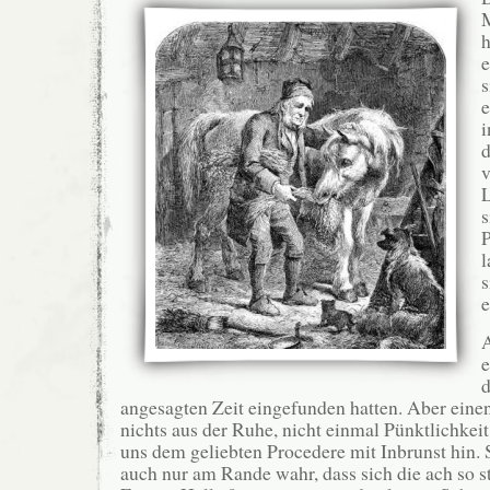
h
e
s
e
i
d
v
L
s
P
l
s
e
A
e
d
angesagten Zeit eingefunden hatten. Aber eine
nichts aus der Ruhe, nicht einmal Pünktlichkei
uns dem geliebten Procedere mit Inbrunst hin.
auch nur am Rande wahr, dass sich die ach so s