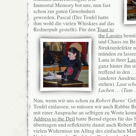
Immortal Memory bot uns, nun fast
schon zur guten Gewohnheit
geworden, Pascal (Der Teufel hatte
ihm wohl die vielen Whiskies auf das
Rednerpult gestellt).
Für den
Toast to
the Lassies
bemüh
und Chaos im Bes
Strukturdefekte n
münden zu lassen
Lana in ihrer
Las
ganz hinter ihn s
treffend in den …
(anderer Ausdruck
stehen).
Laut sch
Lachen …
(
Tam 
Nun, wenn wir uns schon zu
Robert Burns‘
Geb
Teufel einlassen, so müssen wir auch Rabbie Bu
mit einer Ansprache an selbigen zu Worte kom
Address to the Deil
hatte Bernd eigens für das 
übertragen und reflektierte damit auch Robert B
vielen Widernisse im Alltag des einfachen Man