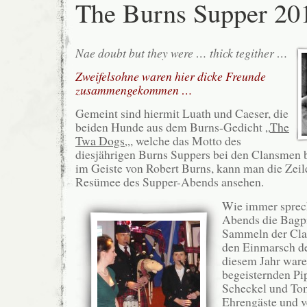
The Burns Supper 20
Nae doubt but they were … thick tegither …
Zweifelsohne waren hier dicke Freunde
zusammengekommen …
Gemeint sind hiermit Luath und Caeser, die
beiden Hunde aus dem Burns-Gedicht „
The
Twa Dogs
„, welche das Motto des
diesjährigen Burns Suppers bei den Clansmen b
im Geiste von Robert Burns, kann man die Zeile
Resümee des Supper-Abends ansehen.
Wie immer sprec
Abends die Bagp
Sammeln der Cla
den Einmarsch de
diesem Jahr ware
begeisternden Pi
Scheckel und Tom
Ehrengäste und v