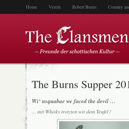
Home
Verein
Robert Burns
Country an
The Burns Supper 20
Wi‘ usquabae we faced the devil …
… mit Whisky trotzten wir dem Teufel !