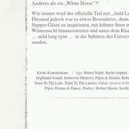
Anderes als ein „White Horse“?!
Wie immer wird der offizielle Teil mit „Auld 
Diesmal jedoch war es etwas Besonderes, denn 
Supper-Gäste zu inspirieren, mit kühner Stirn in
Winternacht hinauszutreten und unter dem Klan
… auld lang syne … in die Sphären des Univer
senden.
Keine Kommentare
| tags:
Burns Night
,
Burns Supper
,
Highland Sound
,
Immortal Memory
,
Pipes & Drums
,
Robe
Toast To The Lads
,
Toast To The Lassies
,
Uetze
| posted in
Ev
Pipes, Drums & Dance
,
Poetry / Robert Burns
,
Scotti