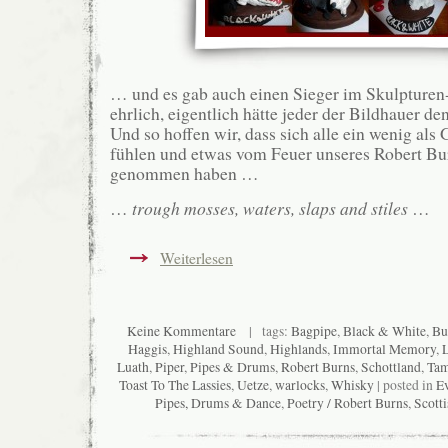
… und es gab auch einen Sieger im Skulpturen
ehrlich, eigentlich hätte jeder der Bildhauer d
Und so hoffen wir, dass sich alle ein wenig al
fühlen und etwas vom Feuer unseres Robert Bu
genommen haben …
…
trough mosses, waters, slaps and stiles
…
Weiterlesen
Keine Kommentare
| tags:
Bagpipe
,
Black & White
,
Bu
Haggis
,
Highland Sound
,
Highlands
,
Immortal Memory
,
L
Luath
,
Piper
,
Pipes & Drums
,
Robert Burns
,
Schottland
,
Tam
Toast To The Lassies
,
Uetze
,
warlocks
,
Whisky
| posted in
Ev
Pipes, Drums & Dance
,
Poetry / Robert Burns
,
Scotti