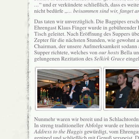
…
“ und er verkündete schließlich, dass es weit
nicht bedürfe „
… beisammen sind wir, fanget a
Das taten wir unverzüglich. Die Bagpipes ersch
Ehrengast Klaus Finger wurde in gebührender 
Tisch geleitet. Nach Eröffnung des Suppers üb
Zepter für die nächsten Stunden, wie gewohnt 
Chairman, der unsere Aufmerksamkeit sodann a
Supper richtete, welches von
our hosts
Bella un
gelungenen Rezitation des
Selkirk Grace
eingel
Nunmehr waren wir bereit und in Schlachtordn
In streng traditioneller Abfolge wurde er herei
Address to the Haggis
gewürdigt, vom Ehrengast
gepiped und schließlich mit Genuß verspeist. D