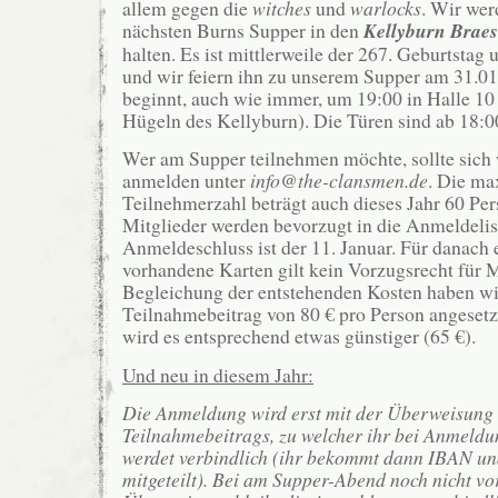
allem gegen die
witches
und
warlocks
. Wir wer
nächsten Burns Supper in den
Kellyburn Braes
halten. Es ist mittlerweile der 267. Geburtstag
und wir feiern ihn zu unserem Supper am 31.0
beginnt, auch wie immer, um 19:00 in Halle 10 
Hügeln des Kellyburn). Die Türen sind ab 18:00
Wer am Supper teilnehmen möchte, sollte sich 
anmelden unter
info@the-clansmen.de
. Die ma
Teilnehmerzahl beträgt auch dieses Jahr 60 Pe
Mitglieder werden bevorzugt in die Anmeldelis
Anmeldeschluss ist der 11. Januar. Für danach 
vorhandene Karten gilt kein Vorzugsrecht für M
Begleichung der entstehenden Kosten haben wir
Teilnahmebeitrag von 80 € pro Person angesetz
wird es entsprechend etwas günstiger (65 €).
Und neu in diesem Jahr:
Die Anmeldung wird erst mit der Überweisung
Teilnahmebeitrags, zu welcher ihr bei Anmeldu
werdet verbindlich (ihr bekommt dann IBAN u
mitgeteilt). Bei am Supper-Abend noch nicht vo