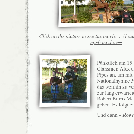
Click on the picture to see the movie … (loa
mp4-version→
.
Pünktlich um 15:
Clansmen Alex u
Pipes an, um mit 
Nationalhymne
F
das weithin zu v
zur lang erwarte
Robert Burns Mem
geben. Es folgt e
Und dann –
Robe
.