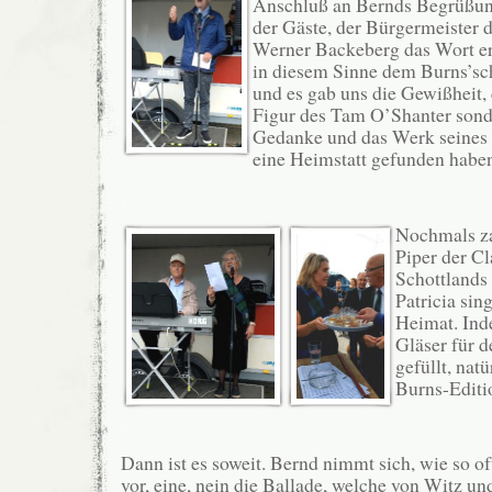
Anschluß an Bernds Begrüßun
der Gäste, der Bürgermeister
Werner Backeberg das Wort erg
in diesem Sinne dem Burns’s
und es gab uns die Gewißheit, 
Figur des Tam O’Shanter sond
Gedanke und das Werk seines 
eine Heimstatt gefunden habe
.
Nochmals za
Piper der C
Schottlands
Patricia sin
Heimat. Ind
Gläser für d
gefüllt, nat
Burns-Editi
.
Dann ist es soweit. Bernd nimmt sich, wie so of
vor, eine, nein
die
Ballade, welche von Witz un