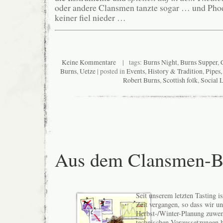
oder andere Clansmen tanzte sogar … und Phoe
keiner fiel nieder …
Keine Kommentare
| tags:
Burns Night
,
Burns Supper
,
Burns
,
Uetze
| posted in
Events
,
History & Tradition
,
Pipes
Robert Burns
,
Scottish folk
,
Social L
Aus dem Clansmen-B
Seit unserem letzten Tasting i
Zeit vergangen, so dass wir un
Herbst-/Winter-Planung zuwen
technischen Voraussetzungen h