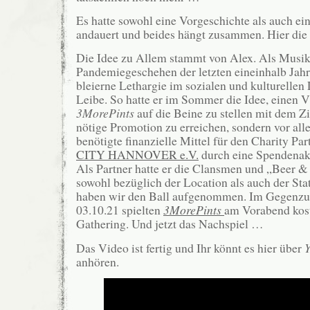
Es hatte sowohl eine Vorgeschichte als auch ei
andauert und beides hängt zusammen. Hier die
Die Idee zu Allem stammt von Alex. Als Musike
Pandemiegeschehen der letzten eineinhalb Jah
bleierne Lethargie im sozialen und kulturelle
Leibe. So hatte er im Sommer die Idee, einen 
3MorePints
auf die Beine zu stellen mit dem Zie
nötige Promotion zu erreichen, sondern vor al
benötigte finanzielle Mittel für den Charity Pa
CITY HANNOVER e.V.
durch eine Spendenakt
Als Partner hatte er die Clansmen und „Beer &
sowohl bezüglich der Location als auch der Stat
haben wir den Ball aufgenommen. Im Gegenz
03.10.21 spielten
3MorePints
am Vorabend kos
Gathering. Und jetzt das Nachspiel …
Das Video ist fertig und Ihr könnt es hier über
anhören.