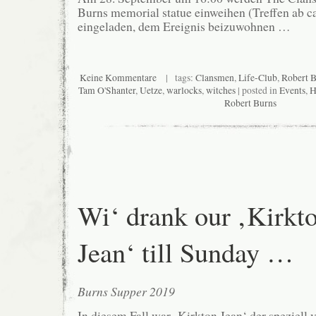
Burns memorial statue einweihen (Treffen ab ca.
eingeladen, dem Ereignis beizuwohnen …
Keine Kommentare
| tags:
Clansmen
,
Life-Club
,
Robert 
Tam O'Shanter
,
Uetze
,
warlocks
,
witches
| posted in
Events
,
H
Robert Burns
Wi‘ drank our ‚Kirkt
Jean‘ till Sunday …
Burns Supper 2019
In diesem Fall war ‚Kirkton Jean‘ der speziell