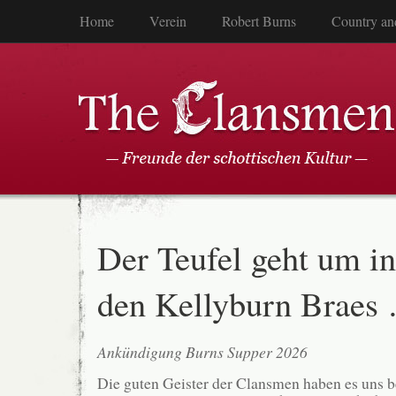
Home
Verein
Robert Burns
Country an
Der Teufel geht um in
den Kellyburn Braes
Ankündigung Burns Supper 2026
Die guten Geister der Clansmen haben es uns b