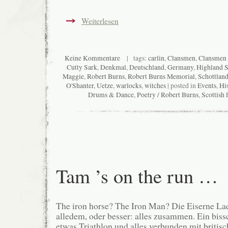
Weiterlesen
Keine Kommentare
| tags:
carlin
,
Clansmen
,
Clansmen
Cutty Sark
,
Denkmal
,
Deutschland
,
Germany
,
Highland 
Maggie
,
Robert Burns
,
Robert Burns Memorial
,
Schottlan
O'Shanter
,
Uetze
,
warlocks
,
witches
| posted in
Events
,
Hi
Drums & Dance
,
Poetry / Robert Burns
,
Scottish 
Tam ’s on the run …
The iron horse? The Iron Man? Die Eiserne La
alledem, oder besser: alles zusammen. Ein bis
etwas Triathlon und alles verbunden mit briti