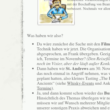
mit der Beschaffung von Bea
verbessert. Nochmals vor alle
Was haben wir also?
Fil
Da wäre zunächst die Sache mit den
Technik haben wir jetzt. Die Organisation
abgesprochen, an Frank übergeben. Geei
ich, Termine im November?
(Den Reisefi
noch im Visier, aber der läuft außer Konk
St. Andrews
Dann haben wir
am 30. Nove
das noch einmal in Angriff nehmen, was w
geplant hatten, also kleines Tasting „The 
Ancients“ (siehe
Whisky-Events
und Ank
Termine
).
Bu
Ja, und dann kommt schon wieder das
Hinsichtlich des Themas überlegen wir 
müssen wir auf Wunsch mehrerer Mitglie
unserer sonstigen Praxis abweichen und 