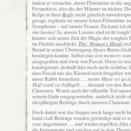
indem er versuchte, deren Flötentöne in die a
Perspektive, also die der Männer zu rücken. Doc
Kelpe in ihrer
Reply
nicht gänzlich unwiderspr
gesagt, ergänzte sie unsere leisen Flötentöne z
Symphonie – auf unsere Frauen. Da kann ich i
our lassies! Ja, unsere Lassies sind recht tough
konnte sich seiner Zeit der Magie der toughen 
im Dialekt ausdrückt,
Tho‘ Women’s Minds
nic
Bernd in seiner Übertragung dieses Burns-Gedi
bestätigen konnte. Selbst eine
lost memory
wurd
ausgegraben und zwar von Pascal. Diese ist noc
katalogisiert, deshalb hier noch nicht sichtbar. I
dass Pascal uns das Kleinod noch freigeben wir
unser Rabbi formuliert,
… meine Muse sei gezüg
Maß ward sie beflügelt …,
diesmal von den Bei
Clansmen. Womit auch der offizielle Teil unse
seinem Ende entgegenstrebte, natürlich nicht 
diesjährigen Beiträge durch unseren Chairman
Doch damit war das Supper noch lange nicht b
hand craft Beiträge wurden gewürdigt und es 
syne
angestimmt … und wieder ergriffen Alex
die Instrumente und
spielten auf in dem Theat