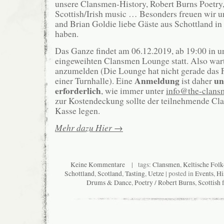
unsere Clansmen-History, Robert Burns Poetry
Scottish/Irish music … Besonders freuen wir un
and Brian Goldie liebe Gäste aus Schottland i
haben.
Das Ganze findet am 06.12.2019, ab 19:00 in u
eingeweihten Clansmen Lounge statt. Also wart
anzumelden (Die Lounge hat nicht gerade das
Anmeldung
un
einer Turnhalle). Eine
ist daher
erforderlich
, wie immer unter
info@the-clans
zur Kostendeckung sollte der teilnehmende Cla
Kasse legen.
Mehr dazu Hier →
Keine Kommentare
| tags:
Clansmen
,
Keltische Fol
Schottland
,
Scotland
,
Tasting
,
Uetze
| posted in
Events
,
Hi
Drums & Dance
,
Poetry / Robert Burns
,
Scottish 