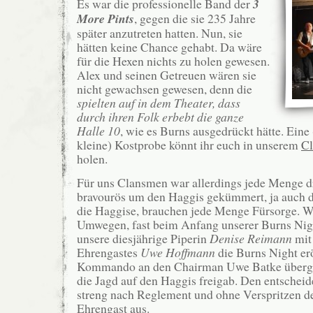
Es war die professionelle Band der
3
More Pints
, gegen die sie 235 Jahre
später anzutreten hatten. Nun, sie
hätten keine Chance gehabt. Da wäre
für die Hexen nichts zu holen gewesen.
Alex und seinen Getreuen wären sie
nicht gewachsen gewesen, denn die
spielten auf in dem Theater, dass
durch ihren Folk erbebt die ganze
Halle 10
, wie es Burns ausgedrückt hätte. Eine
kleine) Kostprobe könnt ihr euch in unserem
C
holen.
Für uns Clansmen war allerdings jede Menge dr
bravourös um den Haggis gekümmert, ja auch di
die Haggise, brauchen jede Menge Fürsorge. Wo
Umwegen, fast beim Anfang unserer Burns Nigh
unsere diesjährige Piperin
Denise Reimann
mit
Ehrengastes
Uwe Hoffmann
die Burns Night er
Kommando an den Chairman Uwe Batke überga
die Jagd auf den Haggis freigab. Den entscheid
streng nach Reglement und ohne Verspritzen d
Ehrengast aus.