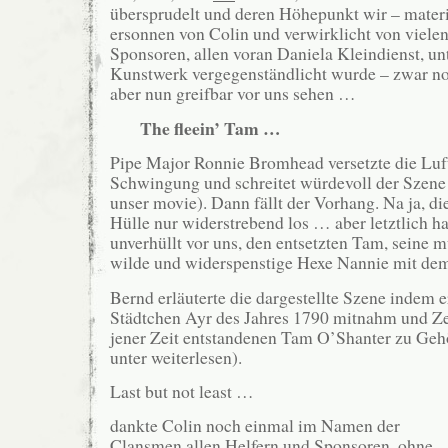
übersprudelt und deren Höhepunkt wir – materia
ersonnen von Colin und verwirklicht von viele
Sponsoren, allen voran Daniela Kleindienst, u
Kunstwerk vergegenständlicht wurde – zwar noc
aber nun greifbar vor uns sehen …
The fleein’ Tam …
Pipe Major Ronnie Bromhead versetzte die Luft
Schwingung und schreitet würdevoll der Szene
unser movie). Dann fällt der Vorhang. Na ja, di
Hülle nur widerstrebend los … aber letztlich ha
unverhüllt vor uns, den entsetzten Tam, seine 
wilde und widerspenstige Hexe Nannie mit d
Bernd erläuterte die dargestellte Szene indem e
Städtchen Ayr des Jahres 1790 mitnahm und Ze
jener Zeit entstandenen Tam O’Shanter zu Gehö
unter weiterlesen).
Last but not least …
dankte Colin noch einmal im Namen der
Clansmen allen Helfern und Sponsoren, ohne