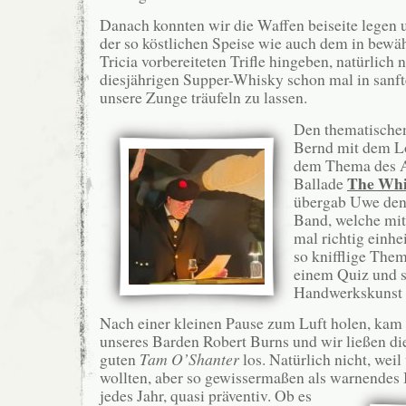
Danach konnten wir die Waffen beiseite legen
der so köstlichen Speise wie auch dem in bewä
Tricia vorbereiteten Trifle hingeben, natürlich 
diesjährigen Supper-Whisky schon mal in sanf
unsere Zunge träufeln zu lassen.
Den thematischen
Bernd mit dem Lo
dem Thema des 
The Whi
Ballade
übergab Uwe den 
Band, welche mi
mal richtig einhe
so knifflige The
einem Quiz und s
Handwerkskunst a
Nach einer kleinen Pause zum Luft holen, kam 
unseres Barden Robert Burns und wir ließen di
guten
Tam O’Shanter
los. Natürlich nicht, wei
wollten, aber so gewissermaßen als warnendes 
jedes Jahr, quasi präventiv. Ob es