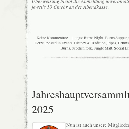
Überweisung bleibt die Anmeldung unverbindlic
jeweils 10 € mehr an der Abendkasse.
Keine Kommentare
| tags:
Burns Night
,
Burns Supper
,
Uetze
| posted in
Events
,
History & Tradition
,
Pipes, Drum
Burns
,
Scottish folk
,
Single Malt
,
Social Li
Jahreshauptversamml
2025
Nun ist auch unsere Mitglied