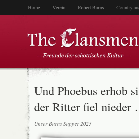
Home
Verein
Robert Burns
Country an
Und Phoebus erhob s
der Ritter fiel nieder
Unser Burns Supper 2025