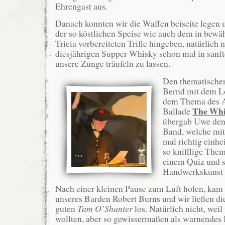
Ehrengast aus.
Danach konnten wir die Waffen beiseite legen
der so köstlichen Speise wie auch dem in bewä
Tricia vorbereiteten Trifle hingeben, natürlich 
diesjährigen Supper-Whisky schon mal in sanf
unsere Zunge träufeln zu lassen.
Den thematischen
Bernd mit dem Lo
dem Thema des 
The Whi
Ballade
übergab Uwe den 
Band, welche mi
mal richtig einhe
so knifflige The
einem Quiz und s
Handwerkskunst a
Nach einer kleinen Pause zum Luft holen, kam 
unseres Barden Robert Burns und wir ließen di
guten
Tam O’Shanter
los. Natürlich nicht, wei
wollten, aber so gewissermaßen als warnendes 