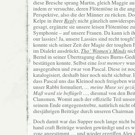
diese Bresche sprang Martin, gleich Maggie au
indem er versuchte, deren Flötentöne in die a
Perspektive, also die der Männer zu rücken. Doc
Kelpe in ihrer
Reply
nicht gänzlich unwiderspr
gesagt, ergänzte sie unsere leisen Flötentöne z
Symphonie – auf unsere Frauen. Da kann ich i
our lassies! Ja, unsere Lassies sind recht tough
konnte sich seiner Zeit der Magie der toughen 
im Dialekt ausdrückt,
Tho‘ Women’s Minds
nic
Bernd in seiner Übertragung dieses Burns-Gedi
bestätigen konnte. Selbst eine
lost memory
wurd
ausgegraben und zwar von Pascal. Diese ist noc
katalogisiert, deshalb hier noch nicht sichtbar. I
dass Pascal uns das Kleinod noch freigeben wir
unser Rabbi formuliert,
… meine Muse sei gezüg
Maß ward sie beflügelt …,
diesmal von den Bei
Clansmen. Womit auch der offizielle Teil unse
seinem Ende entgegenstrebte, natürlich nicht 
diesjährigen Beiträge durch unseren Chairman
Doch damit war das Supper noch lange nicht b
hand craft Beiträge wurden gewürdigt und es 
syne
angestimmt … und wieder ergriffen Alex