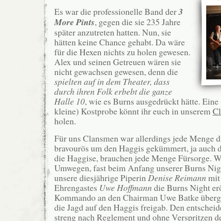
Es war die professionelle Band der
3
More Pints
, gegen die sie 235 Jahre
später anzutreten hatten. Nun, sie
hätten keine Chance gehabt. Da wäre
für die Hexen nichts zu holen gewesen.
Alex und seinen Getreuen wären sie
nicht gewachsen gewesen, denn die
spielten auf in dem Theater, dass
durch ihren Folk erbebt die ganze
Halle 10
, wie es Burns ausgedrückt hätte. Eine
kleine) Kostprobe könnt ihr euch in unserem
C
holen.
Für uns Clansmen war allerdings jede Menge dr
bravourös um den Haggis gekümmert, ja auch di
die Haggise, brauchen jede Menge Fürsorge. Wo
Umwegen, fast beim Anfang unserer Burns Nigh
unsere diesjährige Piperin
Denise Reimann
mit
Ehrengastes
Uwe Hoffmann
die Burns Night er
Kommando an den Chairman Uwe Batke überga
die Jagd auf den Haggis freigab. Den entscheid
streng nach Reglement und ohne Verspritzen d