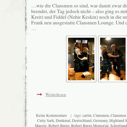
…wie die Clansmen so sind, war damit zwar d
beendet, der Tag jedoch nicht – also ging es m
Kreit) und Fiddel (Nehir Keskin) noch in die u
Frank neu ausgestatte Clansmen Lounge. Und d
…
Weiterlesen
Keine Kommentare
| tags:
carlin
,
Clansmen
,
Clansmen
Cutty Sark
,
Denkmal
,
Deutschland
,
Germany
,
Highland 
Maggie
,
Robert Burns
,
Robert Burns Memorial
,
Schottlan