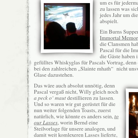
um es für jederm
zu lassen was sic
jedes Jahr um di
abspielt.
Ein Burns Supper
Immortal Memo
die Clansmen ha
Pascal für die I
die Gäste haben 
gefülltes Whiskyglas für Pascals Vortrag, den
bei den zahlreichen „Slainte mhath“ nicht uns
Glase dazustehen.
Das wäre auch absolut unnötig, denn
Pascal vergaß nicht, Willy gleich noch
a peck o‘ maut
destillieren zu lassen.
Und so waren wir gut gerüstet für die
nun weiter folgenden Toasts, zuerst
natürlich, wie könnte es anders sein,
to
our Lasses
, worin Bernd eine
Steilvorlage für unsere analogen, und
damit weit komlexeren Lasses lieferte,