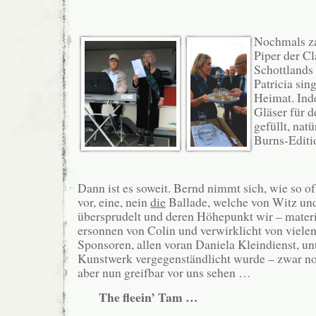
.
Nochmals za
Piper der C
Schottlands
Patricia sin
Heimat. Ind
Gläser für d
gefüllt, nat
Burns-Editi
.
Dann ist es soweit. Bernd nimmt sich, wie so of
vor, eine, nein
die
Ballade, welche von Witz un
übersprudelt und deren Höhepunkt wir – materia
ersonnen von Colin und verwirklicht von viele
Sponsoren, allen voran Daniela Kleindienst, u
Kunstwerk vergegenständlicht wurde – zwar noc
aber nun greifbar vor uns sehen …
The fleein’ Tam …