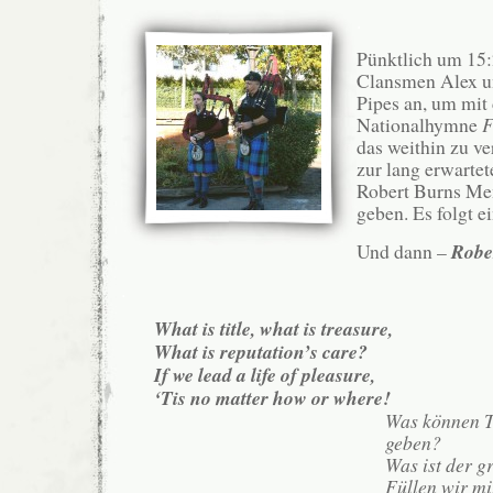
.
Pünktlich um 15:
Clansmen Alex u
Pipes an, um mit 
Nationalhymne
F
das weithin zu v
zur lang erwarte
Robert Burns Mem
geben. Es folgt e
Und dann –
Robe
.
What is title, what is treasure,
What is reputation’s care?
If we lead a life of pleasure,
‘Tis no matter how or where!
Was können T
geben?
Was ist der 
Füllen wir mi