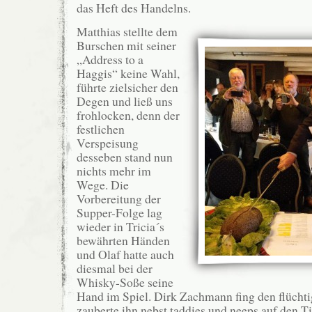
das Heft des Handelns.
Matthias stellte dem
Burschen mit seiner
„Address to a
Haggis“ keine Wahl,
führte zielsicher den
Degen und ließ uns
frohlocken, denn der
festlichen
Verspeisung
desseben stand nun
nichts mehr im
Wege. Die
Vorbereitung der
Supper-Folge lag
wieder in Tricia´s
bewährten Händen
und Olaf hatte auch
diesmal bei der
Whisky-Soße seine
Hand im Spiel. Dirk Zachmann fing den flücht
zauberte ihn nebst taddies und neeps auf den T