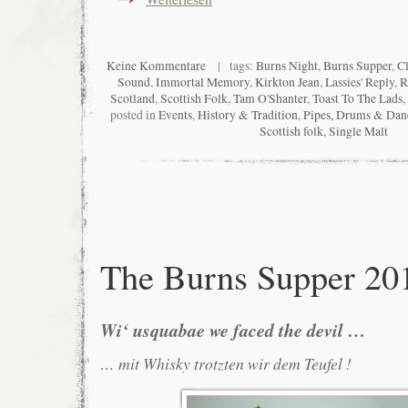
Keine Kommentare
| tags:
Burns Night
,
Burns Supper
,
C
Sound
,
Immortal Memory
,
Kirkton Jean
,
Lassies' Reply
,
R
Scotland
,
Scottish Folk
,
Tam O'Shanter
,
Toast To The Lads
,
posted in
Events
,
History & Tradition
,
Pipes, Drums & Dan
Scottish folk
,
Single Malt
The Burns Supper 20
Wi‘ usquabae we faced the devil …
… mit Whisky trotzten wir dem Teufel !