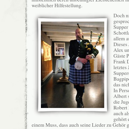
weiblicher Hilfestellung.
Doch n
gesproc
Supper 
Schottl
allem a
Dieses 
Alex u
Gäste P
Frank D
letztes
Suppers
Bagpipe
das nic
In Per
Albert 
die Jug
Robert
auch al
gehört 
einem Muss, dass auch seine Lieder zu Gehör 