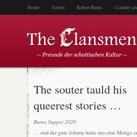
Home
Verein
Robert Burns
Country an
The souter tauld his
queerest stories …
Burns Supper 2020
… und der gute Johnny hatte uns eine Menge zu 