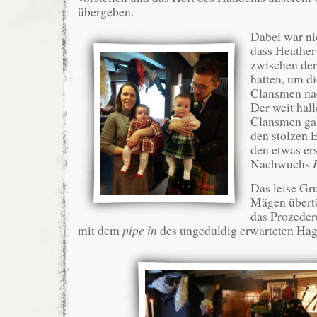
übergeben.
Dabei war ni
dass Heather
zwischen den
hatten, um d
Clansmen nac
Der weit hal
Clansmen galt
den stolzen 
den etwas er
Nachwuchs
Das leise Gr
Mägen übertö
das Prozeder
mit dem
pipe in
des ungeduldig erwarteten Hag