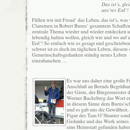
Das ist’s, gle
uns’rer Erd‘!
Füllen wir mit Freud‘ das Leben, das ist’s, was 
Clansmen in Robert Burns‘ gesamtem Schaffen 
zentrale Thema wieder und wieder entdecken 
lebendig halten wollen, gleich wie und wo auf u
Erd‘! So einfach wie es gesagt und geschrieben 
schwer ist es doch im täglichen Leben, diesem
Gemeinschaftsgedanken ständig neues Leben
einzuhauchen …
.
Es war uns daher eine große F
Anschluß an Bernds Begrüßun
der Gäste, der Bürgermeister
Werner Backeberg das Wort erg
in diesem Sinne dem Burns’s
und es gab uns die Gewißheit, 
Figur des Tam O’Shanter sond
Gedanke und das Werk seines 
eine Heimstatt gefunden habe