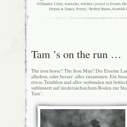
O'Shanter
,
Uetze
,
warlocks
,
witches
| posted in
Events
,
Hi
Drums & Dance
,
Poetry / Robert Burns
,
Scottish 
Tam ’s on the run …
The iron horse? The Iron Man? Die Eiserne La
alledem, oder besser: alles zusammen. Ein bis
etwas Triathlon und alles verbunden mit briti
sublimiert auf niedersächsichem Boden zur Stat
Tam‘.