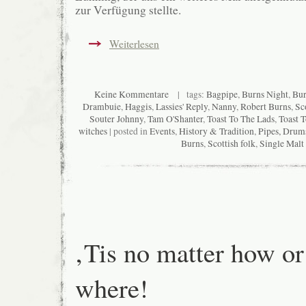
zur Verfügung stellte.
Weiterlesen
Keine Kommentare
| tags:
Bagpipe
,
Burns Night
,
Bur
Drambuie
,
Haggis
,
Lassies' Reply
,
Nanny
,
Robert Burns
,
Sc
Souter Johnny
,
Tam O'Shanter
,
Toast To The Lads
,
Toast T
witches
| posted in
Events
,
History & Tradition
,
Pipes, Drum
Burns
,
Scottish folk
,
Single Malt
‚Tis no matter how or
where!