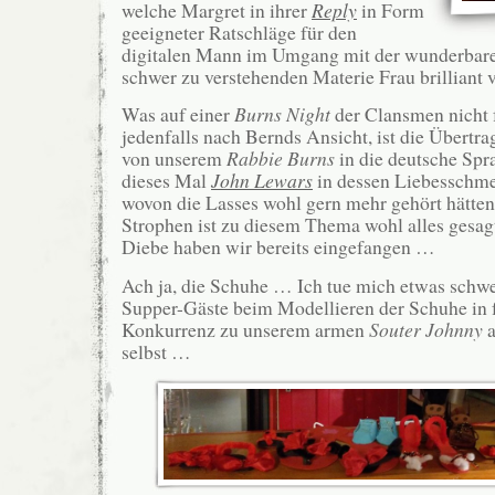
welche Margret in ihrer
Reply
in Form
geeigneter Ratschläge für den
digitalen Mann im Umgang mit der wunderbar
schwer zu verstehenden Materie Frau brilliant 
Was auf einer
Burns Night
der Clansmen nicht f
jedenfalls nach Bernds Ansicht, ist die Übertr
von unserem
Rabbie
Burns
in die deutsche Spra
dieses Mal
John Lewars
in dessen Liebesschme
wovon die Lasses wohl gern mehr gehört hätten
Strophen ist zu diesem Thema wohl alles gesagt
Diebe haben wir bereits eingefangen …
Ach ja, die Schuhe … Ich tue mich etwas schwe
Supper-Gäste beim Modellieren der Schuhe in 
Konkurrenz zu unserem armen
Souter Johnny
a
selbst …