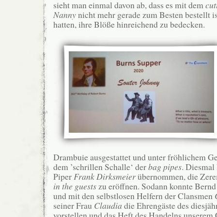
sieht man einmal davon ab, dass es mit dem
cut
Nanny
nicht mehr gerade zum Besten bestellt 
hatten, ihre Blöße hinreichend zu bedecken.
Drambuie ausgestattet und unter fröhlichem Gep
dem ’schrillen Schalle‘ der
bag pipes
. Diesmal 
Piper
Frank Dirksmeier
übernommen, die Zer
in the guests
zu eröffnen. Sodann konnte Bernd
und mit den selbstlosen Helfern der Clansmen
seiner Frau
Claudia
die Ehrengäste des diesjäh
vorstellen und das Heft des Handelns unserem