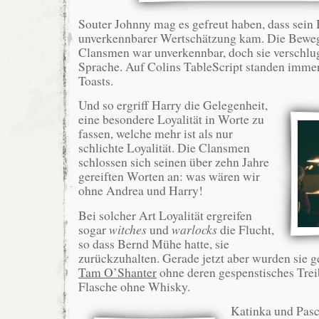
Souter Johnny mag es gefreut haben, dass sein
unverkennbarer Wertschätzung kam. Die Bewe
Clansmen war unverkennbar, doch sie verschlug
Sprache. Auf Colins TableScript standen immer
Toasts.
Und so ergriff Harry die Gelegenheit,
eine besondere Loyalität in Worte zu
fassen, welche mehr ist als nur
schlichte Loyalität. Die Clansmen
schlossen sich seinen über zehn Jahre
gereiften Worten an: was wären wir
ohne Andrea und Harry!
Bei solcher Art Loyalität ergreifen
sogar
witches
und
warlocks
die Flucht,
so dass Bernd Mühe hatte, sie
zurückzuhalten. Gerade jetzt aber wurden sie g
Tam O’Shanter
ohne deren gespenstisches Treib
Flasche ohne Whisky.
Katinka und Pasca