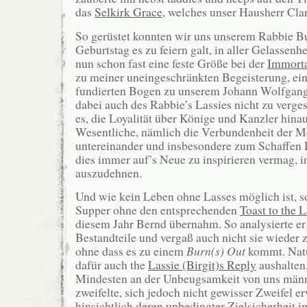
das
Selkirk Grace
, welches unser Hausherr Cla
So gerüstet konnten wir uns unserem Rabbie Bu
Geburtstag es zu feiern galt, in aller Gelassenh
nun schon fast eine feste Größe bei der
Immort
zu meiner uneingeschränkten Begeisterung, ein
fundierten Bogen zu unserem Johann Wolfgang
dabei auch des Rabbie’s Lassies nicht zu verges
es, die Loyalität über Könige und Kanzler hinau
Wesentliche, nämlich die Verbundenheit der 
untereinander und insbesondere zum Schaffen 
dies immer auf’s Neue zu inspirieren vermag, 
auszudehnen.
Und wie kein Leben ohne Lasses möglich ist, so
Supper ohne den entsprechenden
Toast to the 
diesem Jahr Bernd übernahm. So analysierte er d
Bestandteile und vergaß auch nicht sie wiede
ohne dass es zu einem
Burn(s) Out
kommt. Natü
dafür auch the
Lassie (Birgit)s Reply
aushalten,
Mindesten an der Unbeugsamkeit von uns män
zweifelte, sich jedoch nicht gewisser Zweifel 
hinsichtlich deren unbedingter Zielsicherheit i