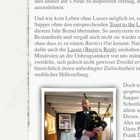
dies immer auf’s Neue zu inspirieren vermag, 
auszudehnen.
Und wie kein Leben ohne Lasses möglich ist, so
Supper ohne den entsprechenden
Toast to the 
diesem Jahr Bernd übernahm. So analysierte er d
Bestandteile und vergaß auch nicht sie wiede
ohne dass es zu einem
Burn(s) Out
kommt. Natü
dafür auch the
Lassie (Birgit)s Reply
aushalten,
Mindesten an der Unbeugsamkeit von uns män
zweifelte, sich jedoch nicht gewisser Zweifel 
hinsichtlich deren unbedingter Zielsicherheit i
weiblicher Hilfestellung.
Doch n
gesproc
Supper 
Schottl
allem a
Dieses 
Alex u
Gäste P
Frank D