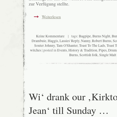
zur Verfügung stellte.
Weiterlesen
Keine Kommentare
| tags:
Bagpipe
,
Burns Night
,
Bur
Drambuie
,
Haggis
,
Lassies' Reply
,
Nanny
,
Robert Burns
,
Sc
Souter Johnny
,
Tam O'Shanter
,
Toast To The Lads
,
Toast T
witches
| posted in
Events
,
History & Tradition
,
Pipes, Drum
Burns
,
Scottish folk
,
Single Malt
Wi‘ drank our ‚Kirkt
Jean‘ till Sunday …