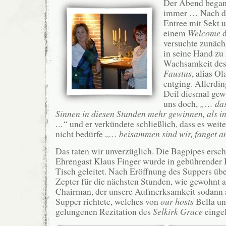
Der Abend bega
immer … Nach d
Entree mit Sekt
einem
Welcome
d
versuchte zunäch
in seine Hand zu 
Wachsamkeit de
Faustus
, alias O
entging. Allerdin
Deil diesmal gew
uns doch,
„… dass
Sinnen in diesen Stunden mehr gewinnen, als in
…
“ und er verkündete schließlich, dass es weit
nicht bedürfe „
… beisammen sind wir, fanget a
Das taten wir unverzüglich. Die Bagpipes ersch
Ehrengast Klaus Finger wurde in gebührender 
Tisch geleitet. Nach Eröffnung des Suppers üb
Zepter für die nächsten Stunden, wie gewohnt 
Chairman, der unsere Aufmerksamkeit sodann a
Supper richtete, welches von
our hosts
Bella un
gelungenen Rezitation des
Selkirk Grace
eingel