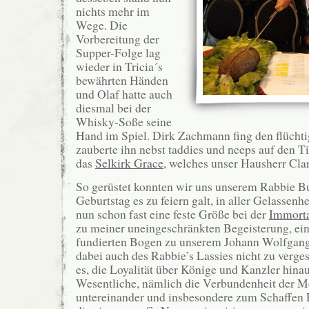
nichts mehr im
Wege. Die
Vorbereitung der
Supper-Folge lag
wieder in Tricia´s
bewährten Händen
und Olaf hatte auch
diesmal bei der
Whisky-Soße seine
Hand im Spiel. Dirk Zachmann fing den flücht
zauberte ihn nebst taddies und neeps auf den T
das
Selkirk Grace
, welches unser Hausherr Cla
So gerüstet konnten wir uns unserem Rabbie Bu
Geburtstag es zu feiern galt, in aller Gelassenh
nun schon fast eine feste Größe bei der
Immort
zu meiner uneingeschränkten Begeisterung, ein
fundierten Bogen zu unserem Johann Wolfgang
dabei auch des Rabbie’s Lassies nicht zu verges
es, die Loyalität über Könige und Kanzler hinau
Wesentliche, nämlich die Verbundenheit der 
untereinander und insbesondere zum Schaffen 