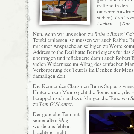
treffend in den …
(anderer Ausdruck
stehen).
Laut sch
Lachen …
(
Tam 
Nun, wenn wir uns schon zu
Robert Burns‘
Geb
Teufel einlassen, so müssen wir auch Rabbie Bu
mit einer Ansprache an selbigen zu Worte kom
Address to the Deil
hatte Bernd eigens für das 
übertragen und reflektierte damit auch Robert B
vielen Widernisse im Alltag des einfachen Man
Verkörperung des Teufels im Denken der Mens
damaligen Zeit.
Die Kenner des Clansmen Burns Suppers wisse
Hinter einem Munro geht die Sonne unter, die
berappeln sich und es erklingen die Töne von
S
zu
Tam O’Shanter
.
Der gute alte Tam mit
seiner alten
Meg
würde uns fehlen,
brächte er nicht