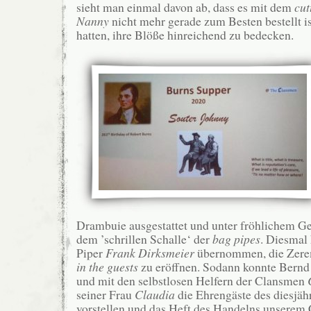
sieht man einmal davon ab, dass es mit dem
cut
Nanny
nicht mehr gerade zum Besten bestellt 
hatten, ihre Blöße hinreichend zu bedecken.
Drambuie ausgestattet und unter fröhlichem Gep
dem ’schrillen Schalle‘ der
bag pipes
. Diesmal 
Piper
Frank Dirksmeier
übernommen, die Zer
in the guests
zu eröffnen. Sodann konnte Bernd
und mit den selbstlosen Helfern der Clansmen
seiner Frau
Claudia
die Ehrengäste des diesjäh
vorstellen und das Heft des Handelns unserem