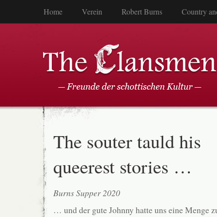
Home
Verein
Robert Burns
Country an
The souter tauld his
queerest stories …
Burns Supper 2020
… und der gute Johnny hatte uns eine Menge zu 