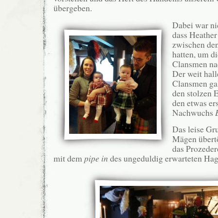
übergeben.
Dabei war ni
dass Heather
zwischen den
hatten, um d
Clansmen nac
Der weit hal
Clansmen galt
den stolzen 
den etwas er
Nachwuchs
Das leise Gr
Mägen übertö
das Prozeder
mit dem
pipe in
des ungeduldig erwarteten Hag