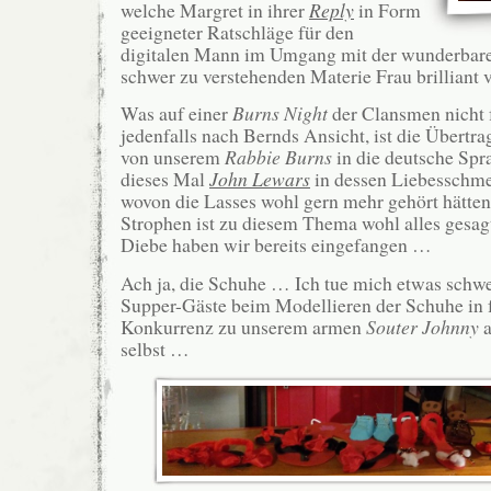
welche Margret in ihrer
Reply
in Form
geeigneter Ratschläge für den
digitalen Mann im Umgang mit der wunderbar
schwer zu verstehenden Materie Frau brilliant 
Was auf einer
Burns Night
der Clansmen nicht f
jedenfalls nach Bernds Ansicht, ist die Übertr
von unserem
Rabbie
Burns
in die deutsche Spra
dieses Mal
John Lewars
in dessen Liebesschme
wovon die Lasses wohl gern mehr gehört hätten
Strophen ist zu diesem Thema wohl alles gesagt
Diebe haben wir bereits eingefangen …
Ach ja, die Schuhe … Ich tue mich etwas schwe
Supper-Gäste beim Modellieren der Schuhe in 
Konkurrenz zu unserem armen
Souter Johnny
a
selbst …