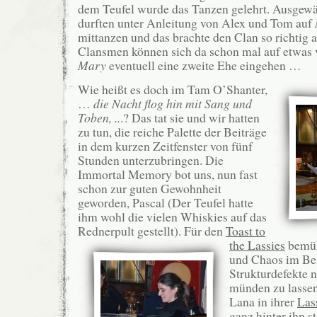
dem Teufel wurde das Tanzen gelehrt. Ausgewä
durften unter Anleitung von Alex und Tom auf
mittanzen und das brachte den Clan so richtig 
Clansmen können sich da schon mal auf etwas v
Mary
eventuell eine zweite Ehe eingehen …
Wie heißt es doch im Tam O’Shanter,
…
die Nacht flog hin mit Sang und
Toben, ..
.? Das tat sie und wir hatten
zu tun, die reiche Palette der Beiträge
in dem kurzen Zeitfenster von fünf
Stunden unterzubringen. Die
Immortal Memory bot uns, nun fast
schon zur guten Gewohnheit
geworden, Pascal (Der Teufel hatte
ihm wohl die vielen Whiskies auf das
Rednerpult gestellt).
Für den
Toast to
the Lassies
bemüh
und Chaos im Bes
Strukturdefekte n
münden zu lassen
Lana in ihrer
Las
ganz hinter ihn s