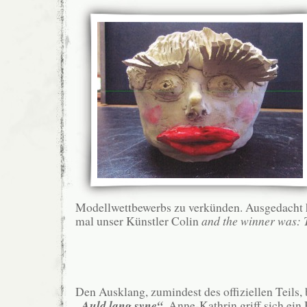
Modellwettbewerbs zu verkünden. Ausgedacht h
mal unser Künstler Colin
and the winner was: 
Den Ausklang, zumindest des offiziellen Teils, b
„Auld lang syne“
. Anne-Kathrin griff sich ein