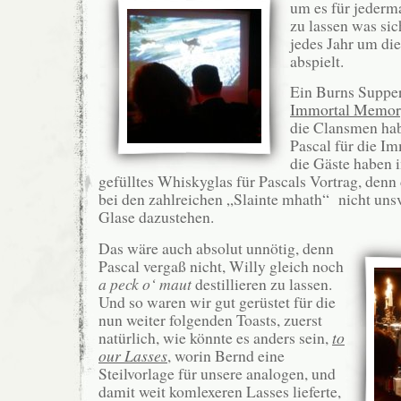
um es für jederm
zu lassen was sic
jedes Jahr um di
abspielt.
Ein Burns Supper
Immortal Memo
die Clansmen ha
Pascal für die I
die Gäste haben 
gefülltes Whiskyglas für Pascals Vortrag, den
bei den zahlreichen „Slainte mhath“ nicht uns
Glase dazustehen.
Das wäre auch absolut unnötig, denn
Pascal vergaß nicht, Willy gleich noch
a peck o‘ maut
destillieren zu lassen.
Und so waren wir gut gerüstet für die
nun weiter folgenden Toasts, zuerst
natürlich, wie könnte es anders sein,
to
our Lasses
, worin Bernd eine
Steilvorlage für unsere analogen, und
damit weit komlexeren Lasses lieferte,