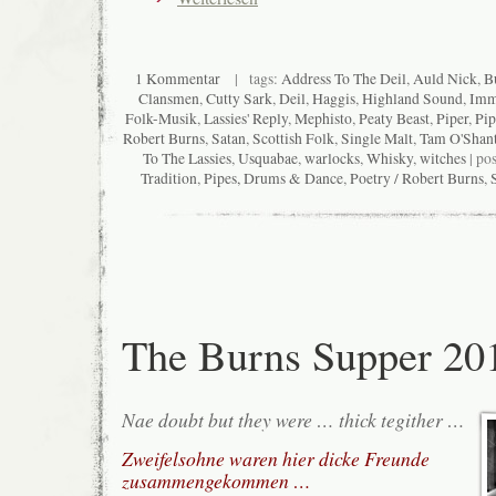
1 Kommentar
| tags:
Address To The Deil
,
Auld Nick
,
B
Clansmen
,
Cutty Sark
,
Deil
,
Haggis
,
Highland Sound
,
Imm
Folk-Musik
,
Lassies' Reply
,
Mephisto
,
Peaty Beast
,
Piper
,
Pi
Robert Burns
,
Satan
,
Scottish Folk
,
Single Malt
,
Tam O'Shant
To The Lassies
,
Usquabae
,
warlocks
,
Whisky
,
witches
| po
Tradition
,
Pipes, Drums & Dance
,
Poetry / Robert Burns
,
S
The Burns Supper 20
Nae doubt but they were … thick tegither …
Zweifelsohne waren hier dicke Freunde
zusammengekommen …