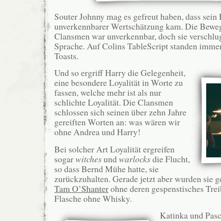
Souter Johnny mag es gefreut haben, dass sein
unverkennbarer Wertschätzung kam. Die Bewe
Clansmen war unverkennbar, doch sie verschlug
Sprache. Auf Colins TableScript standen immer
Toasts.
Und so ergriff Harry die Gelegenheit,
eine besondere Loyalität in Worte zu
fassen, welche mehr ist als nur
schlichte Loyalität. Die Clansmen
schlossen sich seinen über zehn Jahre
gereiften Worten an: was wären wir
ohne Andrea und Harry!
Bei solcher Art Loyalität ergreifen
sogar
witches
und
warlocks
die Flucht,
so dass Bernd Mühe hatte, sie
zurückzuhalten. Gerade jetzt aber wurden sie g
Tam O’Shanter
ohne deren gespenstisches Treib
Flasche ohne Whisky.
Katinka und Pasca