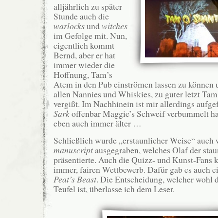
alljährlich zu später
Stunde auch die
warlocks
und
witches
im Gefolge mit. Nun,
eigentlich kommt
Bernd, aber er hat
immer wieder die
Hoffnung, Tam’s
Atem in den Pub einströmen lassen zu können u
allen Nannies und Whiskies, zu guter letzt Ta
vergißt. Im Nachhinein ist mir allerdings aufge
Sark
offenbar Maggie’s Schweif verbummelt ha
eben auch immer älter …
Schließlich wurde „erstaunlicher Weise“ auch 
manuscript
ausgegraben, welches Olaf der sta
präsentierte. Auch die Quizz- und Kunst-Fans
immer, fairen Wettbewerb. Dafür gab es auch ei
Peat’s Beast
. Die Entscheidung, welcher wohl de
Teufel ist, überlasse ich dem Leser.