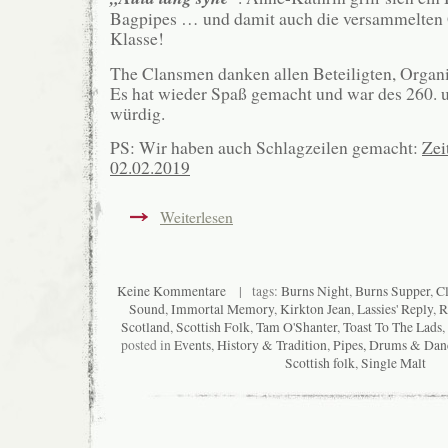
Bagpipes … und damit auch die versammelten
Klasse!
The Clansmen danken allen Beteiligten, Organi
Es hat wieder Spaß gemacht und war des 260. 
würdig.
PS: Wir haben auch Schlagzeilen gemacht:
Zei
02.02.2019
Weiterlesen
Keine Kommentare
| tags:
Burns Night
,
Burns Supper
,
C
Sound
,
Immortal Memory
,
Kirkton Jean
,
Lassies' Reply
,
R
Scotland
,
Scottish Folk
,
Tam O'Shanter
,
Toast To The Lads
,
posted in
Events
,
History & Tradition
,
Pipes, Drums & Dan
Scottish folk
,
Single Malt