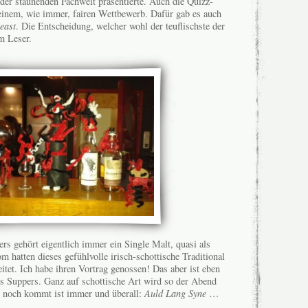
der staunenden Fachwelt präsentierte. Auch die Quizz-
inem, wie immer, fairen Wettbewerb. Dafür gab es auch
east
. Die Entscheidung, welcher wohl der teuflischste der
em Leser.
rs gehört eigentlich immer ein Single Malt, quasi als
m hatten dieses gefühlvolle irisch-schottische Traditional
itet. Ich habe ihren Vortrag genossen! Das aber ist eben
es Suppers. Ganz auf schottische Art wird so der Abend
s noch kommt ist immer und überall:
Auld Lang Syne
…