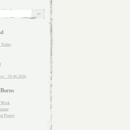
nd
d Today
r
est: 29.06.2026
 Burns
d Work
upper
ed Poetry