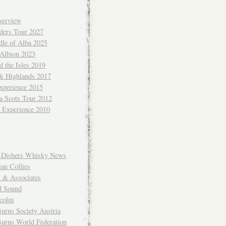
verview
ders Tour 2027
dle of Alba 2025
 Albion 2023
 the Isles 2019
 & Highlands 2017
xperience 2015
a Scots Tour 2012
d Experience 2010
Dishers Whisky News
an Collies
k & Associates
d Sound
colm
urns Society Austria
Burns World Federation