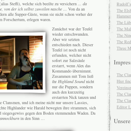
alias Steffi), welche sich beeilte zu versichern
… da
Rudolf’s
he, von der ich selbst zuweilen nasche …
Von da an
The Elsb
dern alle Supper-Gäste, wenn sie nicht schon vorher der
Hammer
em Forschertum, erlegen waren.
The Lüb
The Mal
Zunächst war der Teufel
wieder entschwunden.
The Nin
Aber wir setzten
The Red
entschieden nach. Dieser
Three M
Teufel ist noch nicht
erfunden, welcher nicht
sofort zur Salzsäule
Impre
erstarrt, wenn Alex das
Kommando übernimmt.
The Cla
Zusammen mit Tom ließ
Hier fi
ihr
Highland Sound
nicht
nur die Puppen, sondern
Vereinsm
auch den kurzzeitig
The Cla
erstarrten Nick tanzen und
The Cla
ie Clansmen, und ich meine nicht nur unsere Lassies,
Editor 
echte Highlander wie Harald bewegten ihre strammen, sich
und siegesgewiss gegen den Boden stemmenden Waden. Da
annockburn
in den Sinn …
Unser