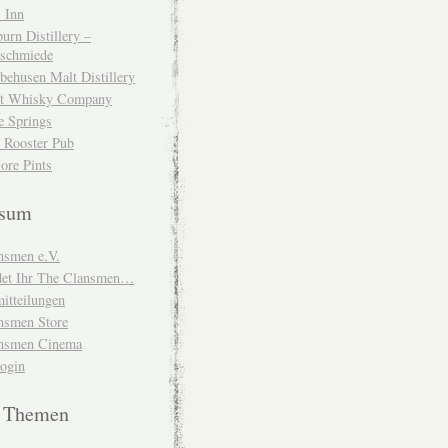
 Inn
urn Distillery –
schmiede
behusen Malt Distillery
t Whisky Company
e Springs
 Rooster Pub
ore Pints
ssum
nsmen e.V.
ndet Ihr The Clansmen…
itteilungen
nsmen Store
nsmen Cinema
Login
e Themen