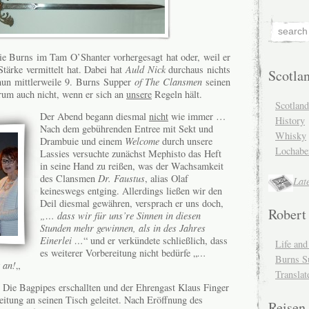
 Burns im Tam O’Shanter vorhergesagt hat oder, weil er
Stärke vermittelt hat. Dabei hat
Auld Nick
durchaus nichts
Scotla
nun mittlerweile 9. Burns Supper
of The Clansmen
seinen
um auch nicht, wenn er sich an
unsere
Regeln hält.
Scotlan
Der Abend begann diesmal
nicht
wie immer …
History
Nach dem gebührenden Entree mit Sekt und
Whisky
Drambuie und einem
Welcome
durch unsere
Lochabe
Lassies versuchte zunächst Mephisto das Heft
in seine Hand zu reißen, was der Wachsamkeit
des Clansmen
Dr. Faustus
, alias Olaf
Lat
keineswegs entging. Allerdings ließen wir den
Deil diesmal gewähren, versprach er uns doch,
Robert
„… dass wir für uns’re Sinnen in diesen
Stunden mehr gewinnen, als in des Jahres
Einerlei …
“ und er verkündete schließlich, dass
Life an
es weiterer Vorbereitung nicht bedürfe „
…
Burns S
 an!
„
Translat
. Die Bagpipes erschallten und der Ehrengast Klaus Finger
itung an seinen Tisch geleitet. Nach Eröffnung des
Reisen