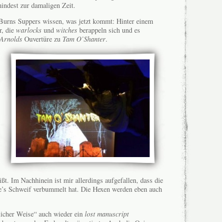
ndest zur damaligen Zeit.
urns Suppers wissen, was jetzt kommt: Hinter einem
r, die
warlocks
und
witches
berappeln sich und es
 Arnolds
Ouvertüre zu
Tam O’Shanter
.
t. Im Nachhinein ist mir allerdings aufgefallen, dass die
’s Schweif verbummelt hat. Die Hexen werden eben auch
licher Weise“ auch wieder ein
lost manuscript