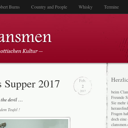
bert Burns
Country and People
Whisky
Termine
s Supper 2017
Herzli
Feb.
2
2017
beim Clan
Freunde S
 the devil …
Sie mehr 
herausfin
dem Teufel !
Fragen ha
doch eine
clansmen.