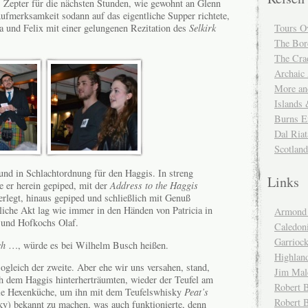
 Zepter für die nächsten Stunden, wie gewohnt an Glenn
ufmerksamkeit sodann auf das eigentliche Supper richtete,
Tours O
a und Felix mit einer gelungenen Rezitation des
Selkirk
The Bor
The Cra
Archaic
More and
Islands
Burns E
Dal Riat
Scotlan
nd in Schlachtordnung für den Haggis. In streng
Links
e er herein gepiped, mit der
Address to the Haggis
rlegt, hinaus gepiped und schließlich mit Genuß
tliche Akt lag wie immer in den Händen von Patricia in
Armond 
 und Hofkochs Olaf.
Caledoni
Garrioc
ch
…, würde es bei Wilhelm Busch heißen.
Highlan
sogleich der zweite. Aber ehe wir uns versahen, stand,
Jim Mal
h dem Haggis hinterherträumten, wieder der Teufel am
Robert B
die Hexenküche, um ihn mit dem Teufelswhisky
Peat’s
Robert 
y) bekannt zu machen, was auch funktionierte, denn