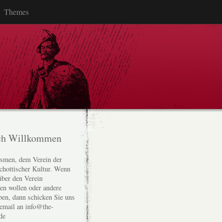
Themes
ch Willkommen
smen, dem Verein der
chottischer Kultur. Wenn
über den Verein
den wollen oder andere
ben, dann schicken Sie uns
 email an info@the-
de