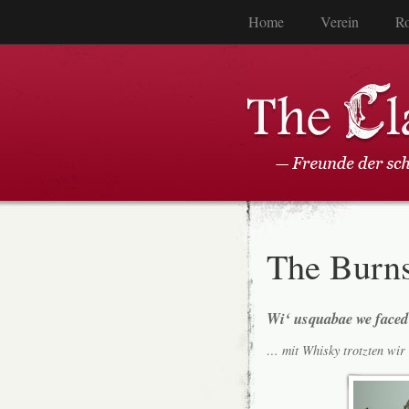
Home
Verein
Ro
The Burn
Wi‘ usquabae we faced
… mit Whisky trotzten wir 