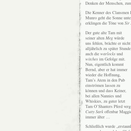
Denken der Menschen, zumi
Die Kenner des Clansmen B
Munro geht die Sonne unte
erklingen die Töne von
Sir
Der gute alte Tam mit
seiner alten
Meg
würde
uns fehlen, brächte er nicht
alljährlich zu später Stunde
auch die
warlocks
und
witches
im Gefolge mit.
Nun, eigentlich kommt
Bernd, aber er hat immer
wieder die Hoffnung,
Tam’s Atem in den Pub
einströmen lassen zu
können und dass Keiner,
bei allen Nannies und
Whiskies, zu guter letzt
Tam O’Shanters Pferd vergiß
Cutty Sark
offenbar Maggie
immer älter …
Schließlich wurde „erstaun