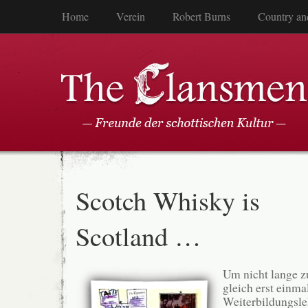
Home
Verein
Robert Burns
Country an
Scotch Whisky is
Scotland …
Um nicht lange z
gleich erst einmal
Weiterbildungsle