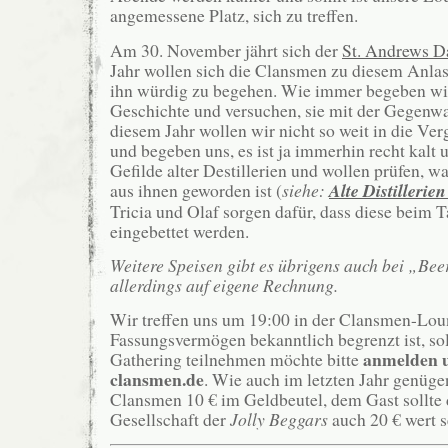
angemessene Platz, sich zu treffen.
Am 30. November jährt sich der
St. Andrews D
Jahr wollen sich die Clansmen zu diesem Anla
ihn würdig zu begehen. Wie immer begeben wir
Geschichte und versuchen, sie mit der Gegenwa
diesem Jahr wollen wir nicht so weit in die Ve
und begeben uns, es ist ja immerhin recht kalt u
Gefilde alter Destillerien und wollen prüfen, wa
aus ihnen geworden ist (
siehe:
Alte Distillerie
Tricia und Olaf sorgen dafür, dass diese beim 
eingebettet werden.
Weitere Speisen gibt es übrigens auch bei „B
allerdings auf eigene Rechnung.
Wir treffen uns um 19:00 in der Clansmen-Lou
Fassungsvermögen bekanntlich begrenzt ist, soll
anmelden u
Gathering teilnehmen möchte bitte
clansmen.de
. Wie auch im letzten Jahr genüg
Clansmen 10 € im Geldbeutel, dem Gast sollte d
Gesellschaft der
Jolly
Beggars
auch 20 € wert s