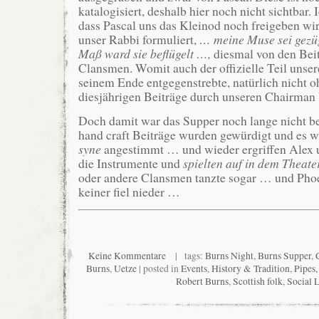
katalogisiert, deshalb hier noch nicht sichtbar. I
dass Pascal uns das Kleinod noch freigeben wir
unser Rabbi formuliert,
… meine Muse sei gezüg
Maß ward sie beflügelt …,
diesmal von den Bei
Clansmen. Womit auch der offizielle Teil unse
seinem Ende entgegenstrebte, natürlich nicht 
diesjährigen Beiträge durch unseren Chairman
Doch damit war das Supper noch lange nicht b
hand craft Beiträge wurden gewürdigt und es 
syne
angestimmt … und wieder ergriffen Alex
die Instrumente und
spielten auf in dem Theat
oder andere Clansmen tanzte sogar … und Phoe
keiner fiel nieder …
Keine Kommentare
| tags:
Burns Night
,
Burns Supper
,
Burns
,
Uetze
| posted in
Events
,
History & Tradition
,
Pipes
Robert Burns
,
Scottish folk
,
Social L