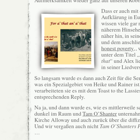
Dass er auch mit
Aufklärung in Eur
wissen viele gar 
näherem Hinsehe
näher hin, in se
und dem anschli
honest poverty
‚,
unter dem Titel „
that
“ und Alex li
in seiner Liedver
So langsam wurde es dann auch Zeit für die S
was ein Spezialgebiet von Heike und Rainer ist.
verarbeiteten sie es mit dem Toast to the Lassie
entsprechenden Reply.
Na ja, und dann wurde es, wie es mittlerweile sc
dunkel im Raum und
Tam O’Shanter
unternahm
Kirche Alloway und auch zurück über die diffiz
Und wir vergaßen auch nicht
Tam O’Shanters P
…