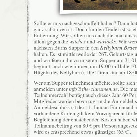
Sollte er uns nachgeschnüffelt haben? Dann hat 
ganz schön verirrt. Doch für den Teufel ist so e
Entfernung. Wir sollten uns auch diesmal ausr
allem gegen die
witches
und
warlocks
. Wir wer
nächsten Burns Supper in den
Kellyburn Braes
halten. Es ist mittlerweile der 267. Geburtstag
und wir feiern ihn zu unserem Supper am 31.0
beginnt, auch wie immer, um 19:00 in Halle 10 
Hügeln des Kellyburn). Die Türen sind ab 18:00
Wer am Supper teilnehmen möchte, sollte sich 
anmelden unter
info@the-clansmen.de
. Die ma
Teilnehmerzahl beträgt auch dieses Jahr 60 Pe
Mitglieder werden bevorzugt in die Anmeldelis
Anmeldeschluss ist der 11. Januar. Für danach 
vorhandene Karten gilt kein Vorzugsrecht für M
Begleichung der entstehenden Kosten haben wir
Teilnahmebeitrag von 80 € pro Person angesetz
wird es entsprechend etwas günstiger (65 €).