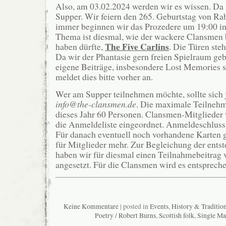
Also, am 03.02.2024 werden wir es wissen. Da 
Supper. Wir feiern den 265. Geburtstag von Ra
immer beginnen wir das Prozedere um 19:00 in
Thema ist diesmal, wie der wackere Clansmen 
The Five Carlins
haben dürfte,
. Die Türen ste
Da wir der Phantasie gern freien Spielraum ge
eigene Beiträge, insbesondere Lost Memories 
meldet dies bitte vorher an.
Wer am Supper teilnehmen möchte, sollte sich 
info@the-clansmen.de
. Die maximale Teilnehm
dieses Jahr 60 Personen. Clansmen-Mitglieder
die Anmeldeliste eingeordnet. Anmeldeschluss i
Für danach eventuell noch vorhandene Karten g
für Mitglieder mehr. Zur Begleichung der ents
haben wir für diesmal einen Teilnahmebeitrag 
angesetzt. Für die Clansmen wird es entspreche
Keine Kommentare
| posted in
Events
,
History & Traditio
Poetry / Robert Burns
,
Scottish folk
,
Single Ma