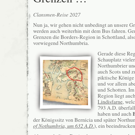
Clansmen-Reise 2027
Nun ja, wir gehen nicht unbedingt an unsere G
werden auch weiterhin mit dem Bus fahren. Gem
Grenzen die Borders-Region in Schottland, also
vorwiegend Northumbria.
Gerade diese Regi
Schauplatz viel
Northumbrier und
auch Scots und z
piktische Könige
und vor allem ab
und Schotten. Im
Region liegt auc
Lindisfarne
, wel
793 A.D. überfal
haben und auch
der Königssitz von Bernicia und später Northu
of Nothumbria, um 632 A.D.
), ein beeindrucke