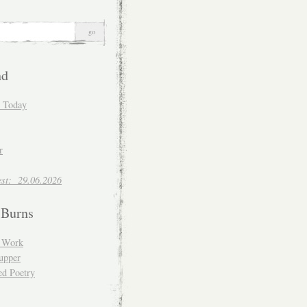
nd
d Today
r
est: 29.06.2026
 Burns
d Work
upper
ed Poetry