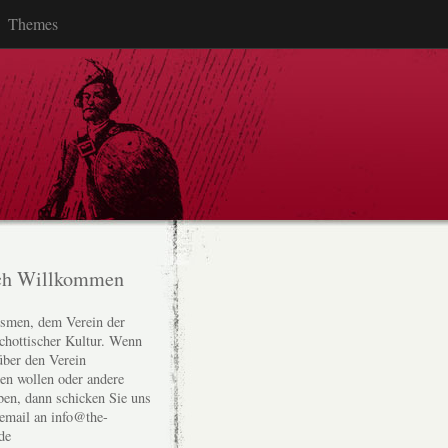
Themes
ch Willkommen
smen, dem Verein der
chottischer Kultur. Wenn
über den Verein
den wollen oder andere
ben, dann schicken Sie uns
 email an info@the-
de