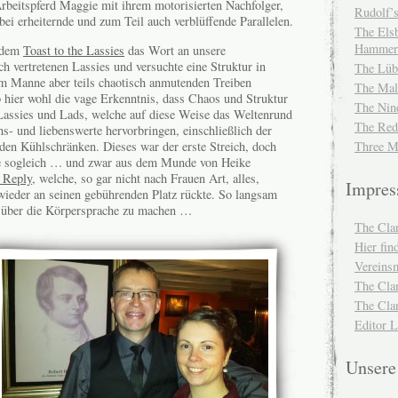
 Arbeitspferd Maggie mit ihrem motorisierten Nachfolger,
Rudolf’s
i erheiternde und zum Teil auch verblüffende Parallelen.
The Elsb
Hammer
t dem
Toast to the Lassies
das Wort an unsere
ch vertretenen Lassies und versuchte eine Struktur in
The Lüb
em Manne aber teils chaotisch anmutenden Treiben
The Mal
eb hier wohl die vage Erkenntnis, dass Chaos und Struktur
The Nin
Lassies und Lads, welche auf diese Weise das Weltenrund
The Red
s- und liebenswerte hervorbringen, einschließlich der
den Kühlschränken. Dieses war der erste Streich, doch
Three M
gte sogleich … und zwar aus dem Munde von Heike
 Reply
, welche, so gar nicht nach Frauen Art, alles,
Impre
wieder an seinen gebührenden Platz rückte. So langsam
 über die Körpersprache zu machen …
The Cla
Hier fi
Vereinsm
The Cla
The Cla
Editor 
Unser