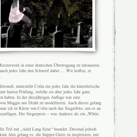
isterwerk in einer deutschen Übertragung zu intonieren.
 auch jedes Jahr den Schweif dabei … Wir hoffen, er
.
itionell, unterzieht Colin ein jedes Jahr die künstlerische
ner harten Prüfung, welche sie aber jedes Jahr ganz
en haben. In der diesjährigen Auflage war eine
von Maggie aus Draht zu modellieren. Auch dieses gelang
me ich in Kürze von Colin auch das Siegerfoto, um es an
einzufügen. Der Siegerpreis – was Anderes als ein „White
lle Teil mit „Auld Lang Syne“ beendet. Diesmal jedoch
enn Alex gelang es, die Supper-Gäste zu inspirieren, mit