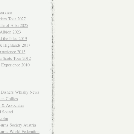
verview
ders Tour 2027
dle of Alba 2025
 Albion 2023
 the Isles 2019
 & Highlands 2017
xperience 2015
a Scots Tour 2012
d Experience 2010
Dishers Whisky News
an Collies
k & Associates
d Sound
colm
urns Society Austria
Burns World Federation