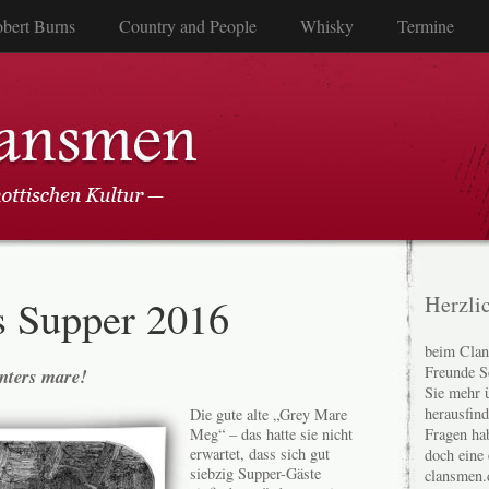
bert Burns
Country and People
Whisky
Termine
s Supper 2016
Herzli
beim Clan
Freunde S
ters mare!
Sie mehr 
herausfin
Die gute alte „Grey Mare
Fragen ha
Meg“ – das hatte sie nicht
erwartet, dass sich gut
doch eine
siebzig Supper-Gäste
clansmen.