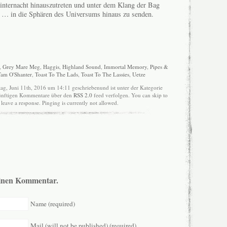
Winternacht hinauszutreten und unter dem Klang der Bag
e … in die Sphären des Universums hinaus zu senden.
,
Grey Mare Meg
,
Haggis
,
Highland Sound
,
Immortal Memory
,
Pipes &
Tam O'Shanter
,
Toast To The Lads
,
Toast To The Lassies
,
Uetze
ag, Juni 11th, 2016 um 14:11 geschriebenund ist unter der Kategorie
ukünftigen Kommentare über den
RSS 2.0
feed verfolgen. You can skip to
leave a response. Pinging is currently not allowed.
 einen Kommentar.
Name (required)
Mail (will not be published) (required)