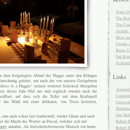
Tours O
The Bor
The Cra
Archaic
More and
Islands
Burns E
Dal Riat
Scotlan
u dem festgelegten Ablauf der Haggis unter den Klängen
Links
inrichtung geleitet, um nach der von unserer Gastgeberin
dress to a Haggis“ seinem weiteren Schicksal übergeben
Armond 
rte dieses Jahr Olaf aus und sogleich wurden auch die
Caledoni
eöffnet, auf dass sich die Teller mit dem Kraftquell
ei das Mahl mit einer delikaten, von Tricia kreierten,
Garrioc
Highlan
Jim Mal
, nun auch schon fast traditionell, wieder Glenn und nach
Robert B
 er die Macht des Wortes an Pascal, welcher sich mit
mory
annahm. Als fortschrittsbewusster Mensch von heute
Robert 