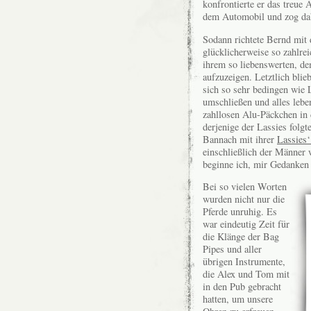
konfrontierte er das treue
dem Automobil und zog dabe
Sodann richtete Bernd mi
glücklicherweise so zahlrei
ihrem so liebenswerten, d
aufzuzeigen. Letztlich bli
sich so sehr bedingen wie 
umschließen und alles leben
zahllosen Alu-Päckchen in 
derjenige der Lassies fol
Bannach mit ihrer
Lassies‘
einschließlich der Männer 
beginne ich, mir Gedanken
Bei so vielen Worten
wurden nicht nur die
Pferde unruhig. Es
war eindeutig Zeit für
die Klänge der Bag
Pipes und aller
übrigen Instrumente,
die Alex und Tom mit
in den Pub gebracht
hatten, um unsere