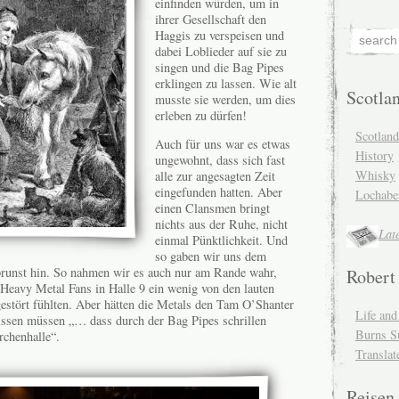
einfinden würden, um in
ihrer Gesellschaft den
Haggis zu verspeisen und
dabei Loblieder auf sie zu
singen und die Bag Pipes
erklingen zu lassen. Wie alt
Scotla
musste sie werden, um dies
erleben zu dürfen!
Scotlan
Auch für uns war es etwas
History
ungewohnt, dass sich fast
Whisky
alle zur angesagten Zeit
eingefunden hatten. Aber
Lochabe
einen Clansmen bringt
nichts aus der Ruhe, nicht
Lat
einmal Pünktlichkeit. Und
so gaben wir uns dem
brunst hin. So nahmen wir es auch nur am Rande wahr,
Robert
n Heavy Metal Fans in Halle 9 ein wenig von den lauten
gestört fühlten. Aber hätten die Metals den Tam O’Shanter
Life an
wissen müssen „… dass durch der Bag Pipes schrillen
Burns S
rchenhalle“.
Translat
Reisen