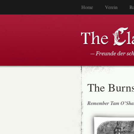
Home
Verein
Ro
The Burn
Remember Tam O’Shan