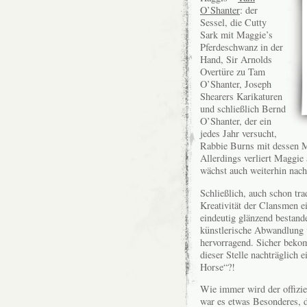
O’Shanter
: der
Sessel, die Cutty
Sark mit Maggie’s
Pferdeschwanz in der
Hand, Sir Arnolds
Overtüre zu Tam
O’Shanter, Joseph
Shearers Karikaturen
und schließlich Bernd
O’Shanter, der ein
jedes Jahr versucht,
Rabbie Burns mit dessen Me
Allerdings verliert Maggie
wächst auch weiterhin nach
Schließlich, auch schon trad
Kreativität der Clansmen ei
eindeutig glänzend bestand
künstlerische Abwandlung 
hervorragend. Sicher bekom
dieser Stelle nachträglich 
Horse“?!
Wie immer wird der offizie
war es etwas Besonderes, d