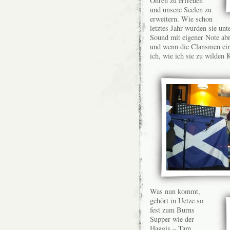
Ohren zu erfreuen
und unsere Seelen zu
erweitern. Wie schon
letztes Jahr wurden sie un
Sound mit eigener Note abr
und wenn die Clansmen ein
ich, wie ich sie zu wilden
Was nun kommt,
gehört in Uetze so
fest zum Burns
Supper wie der
Haggis –
Tam