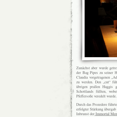
Zunächst aber wurde getre
der Bag Pipes zu seiner H
Claudia vorgetragenen „Ad
zu werden. Den „cut“ füh
übrigen prallen Haggis g
Schottlands füllten, wob
Pfeffersoße veredelt wurde.
Durch das Prozedere führte
erfolgter Stärkung übergab
Inbrunst der
Immortal Me