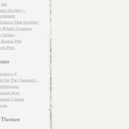
 Inn
urn Distillery –
schmiede
behusen Malt Distillery
t Whisky Company
e Springs
 Rooster Pub
ore Pints
ssum
nsmen e.V.
ndet Ihr The Clansmen…
itteilungen
nsmen Store
nsmen Cinema
Login
e Themen