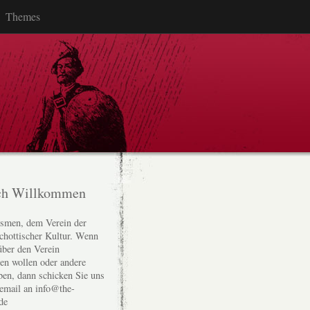
Themes
ch Willkommen
smen, dem Verein der
chottischer Kultur. Wenn
über den Verein
den wollen oder andere
ben, dann schicken Sie uns
 email an info@the-
de