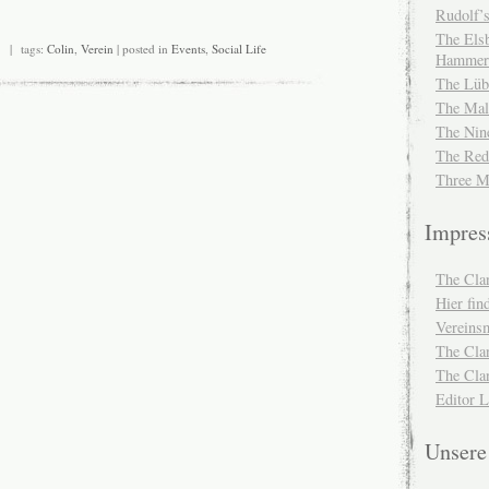
Rudolf’s
The Elsb
| tags:
Colin
,
Verein
| posted in
Events
,
Social Life
Hammer
The Lüb
The Mal
The Nin
The Red
Three M
Impre
The Cla
Hier fi
Vereinsm
The Cla
The Cla
Editor 
Unser