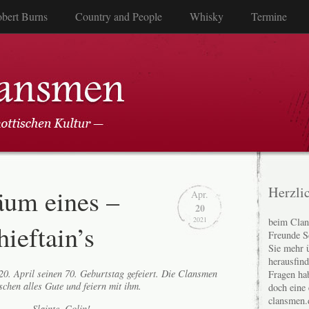
bert Burns
Country and People
Whisky
Termine
äum eines –
Herzli
Apr.
20
2021
beim Clan
ieftain’s
Freunde S
Sie mehr 
herausfin
0. April seinen 70. Geburtstag gefeiert. Die Clansmen
Fragen ha
chen alles Gute und feiern mit ihm.
doch eine
clansmen.
Slainte, Colin!