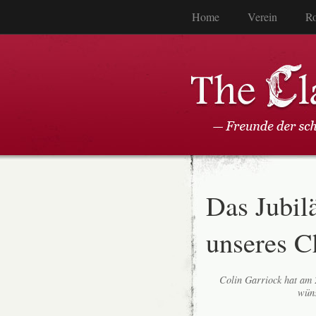
Home
Verein
Ro
Das Jubil
unseres Ch
Colin Garriock hat am 2
wüns