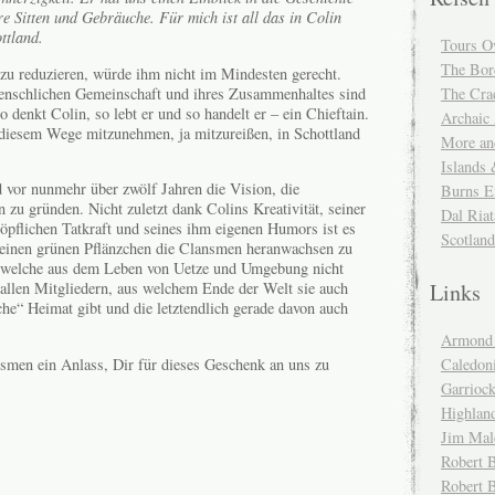
re Sitten und Gebräuche. Für mich ist all das in Colin
ttland.
Tours O
The Bor
zu reduzieren, würde ihm nicht im Mindesten gerecht.
enschlichen Gemeinschaft und ihres Zusammenhaltes sind
The Cra
o denkt Colin, so lebt er und so handelt er – ein Chieftain.
Archaic
 diesem Wege mitzunehmen, ja mitzureißen, in Schottland
More and
Islands
 vor nunmehr über zwölf Jahren die Vision, die
Burns E
zu gründen. Nicht zuletzt dank Colins Kreativität, seiner
Dal Riat
höpflichen Tatkraft und seines ihm eigenen Humors ist es
Scotlan
leinen grünen Pflänzchen die Clansmen heranwachsen zu
, welche aus dem Leben von Uetze und Umgebung nicht
Links
allen Mitgliedern, aus welchem Ende der Welt sie auch
he“ Heimat gibt und die letztendlich gerade davon auch
Armond 
smen ein Anlass, Dir für dieses Geschenk an uns zu
Caledoni
Garrioc
Highlan
Jim Mal
Robert B
Robert 