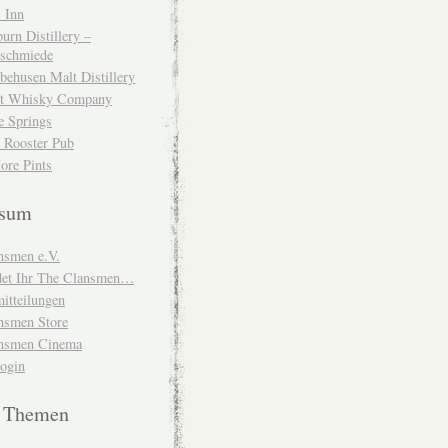
 Inn
urn Distillery –
schmiede
behusen Malt Distillery
t Whisky Company
e Springs
 Rooster Pub
ore Pints
ssum
nsmen e.V.
ndet Ihr The Clansmen…
itteilungen
nsmen Store
nsmen Cinema
Login
e Themen