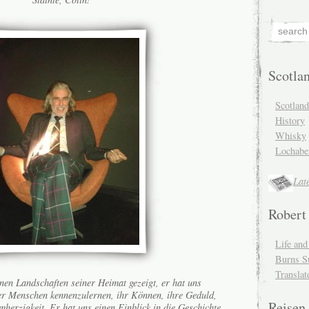
Scotla
Scotlan
History
Whisky
Lochabe
Lat
Robert
Life an
Burns S
Translat
en Landschaften seiner Heimat gezeigt, er hat uns
der Menschen kennenzulernen, ihr Können, ihre Geduld,
Reisen
herzigkeit. Er hat uns einen Einblick in die Geschichte