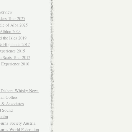
verview
ders Tour 2027
dle of Alba 2025
 Albion 2023
 the Isles 2019
 & Highlands 2017
xperience 2015
a Scots Tour 2012
d Experience 2010
Dishers Whisky News
an Collies
k & Associates
d Sound
colm
urns Society Austria
Burns World Federation