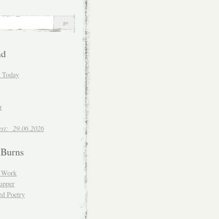
nd
d Today
r
est: 29.06.2026
 Burns
d Work
upper
ed Poetry