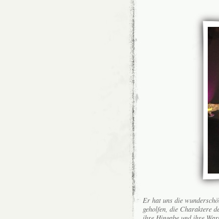
Er hat uns die wunderschön
geholfen, die Charaktere 
ihre Hingabe und ihre Warm