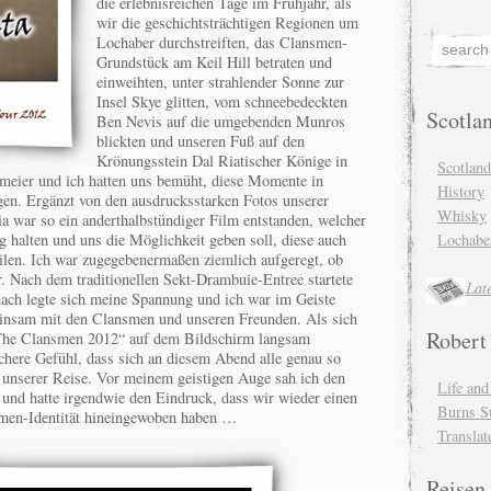
die erlebnisreichen Tage im Frühjahr, als
wir die geschichtsträchtigen Regionen um
Lochaber durchstreiften, das Clansmen-
Grundstück am Keil Hill betraten und
einweihten, unter strahlender Sonne zur
Insel Skye glitten, vom schneebedeckten
Scotla
Ben Nevis auf die umgebenden Munros
blickten und unseren Fuß auf den
Krönungsstein Dal Riatischer Könige in
Scotlan
meier und ich hatten uns bemüht, diese Momente in
History
en. Ergänzt von den ausdrucksstarken Fotos unserer
Whisky
ia war so ein anderthalbstündiger Film entstanden, welcher
Lochabe
g halten und uns die Möglichkeit geben soll, diese auch
ilen. Ich war zugegebenermaßen ziemlich aufgeregt, ob
. Nach dem traditionellen Sekt-Drambuie-Entree startete
Lat
ach legte sich meine Spannung und ich war im Geiste
einsam mit den Clansmen und unseren Freunden. Als sich
Robert
) The Clansmen 2012“ auf dem Bildschirm langsam
ichere Gefühl, dass sich an diesem Abend alle genau so
 unserer Reise. Vor meinem geistigen Auge sah ich den
Life an
und hatte irgendwie den Eindruck, dass wir wieder einen
Burns S
men-Identität hineingewoben haben …
Translat
Reisen