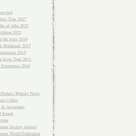
verview
ders Tour 2027
dle of Alba 2025
 Albion 2023
 the Isles 2019
 & Highlands 2017
xperience 2015
a Scots Tour 2012
d Experience 2010
Dishers Whisky News
an Collies
k & Associates
d Sound
colm
urns Society Austria
Burns World Federation