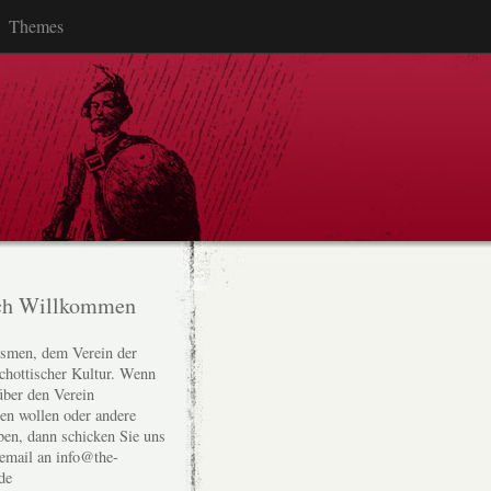
Themes
ch Willkommen
smen, dem Verein der
chottischer Kultur. Wenn
über den Verein
den wollen oder andere
ben, dann schicken Sie uns
 email an info@the-
de