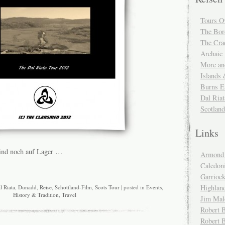
Tours O
The Bor
The Cra
Archaic
More and
Islands
Burns E
Dal Riat
Scotlan
Links
ind noch auf Lager …
Armond 
Caledoni
Garrioc
Highlan
l Riata
,
Dunadd
,
Reise
,
Schottland-Film
,
Scots Tour
| posted in
Events
,
History & Tradition
,
Travel
Jim Mal
Robert B
Robert 