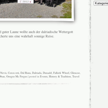
Unsere
Themen
 guter Laune wollte auch der dalriadische Wettergott
cherte uns eine wahrhaft sonnige Reise.
 Nevis
,
Corcu reti
,
Dal Riata
,
Dalriada
,
Dunadd
,
Falkirk Wheel
,
Glencoe
,
Oban
,
Oengus Mc Fergus
| posted in
Events
,
History & Tradition
,
Travel