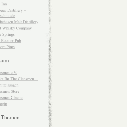
 Inn
urn Distillery –
schmiede
behusen Malt Distillery
t Whisky Company
e Springs
 Rooster Pub
ore Pints
ssum
nsmen e.V.
ndet Ihr The Clansmen…
itteilungen
nsmen Store
nsmen Cinema
Login
e Themen