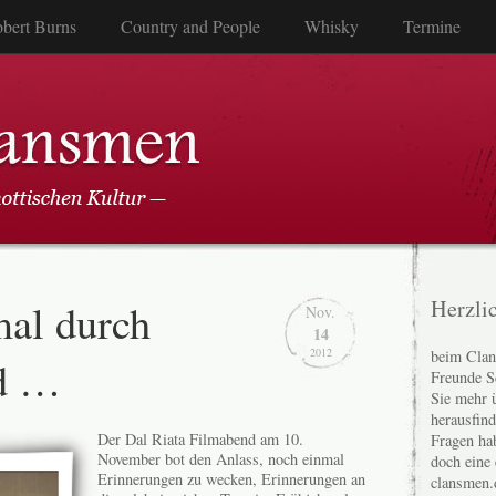
bert Burns
Country and People
Whisky
Termine
al durch
Herzli
Nov.
14
2012
beim Clan
nd …
Freunde S
Sie mehr 
herausfin
Der Dal Riata Filmabend am 10.
Fragen ha
November bot den Anlass, noch einmal
doch eine
Erinnerungen zu wecken, Erinnerungen an
clansmen.