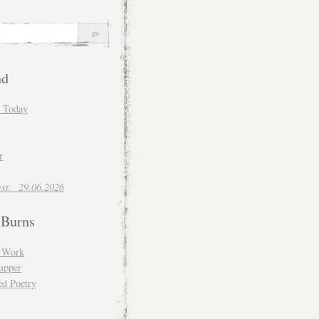
nd
d Today
r
est: 29.06.2026
 Burns
d Work
upper
ed Poetry