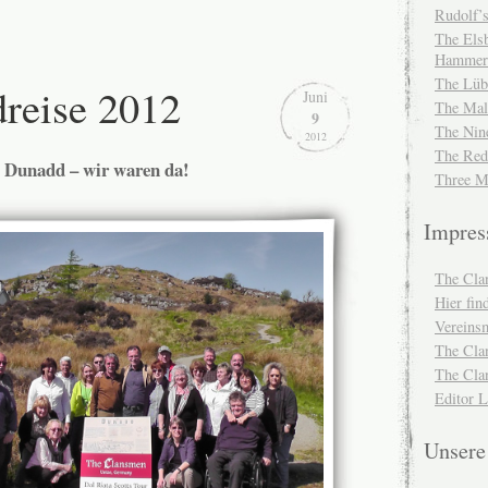
Rudolf’s
The Elsb
Hammer
The Lüb
dreise 2012
Juni
The Mal
9
The Nin
2012
The Red
Dunadd – wir waren da!
Three M
Impre
The Cla
Hier fi
Vereinsm
The Cla
The Cla
Editor 
Unser