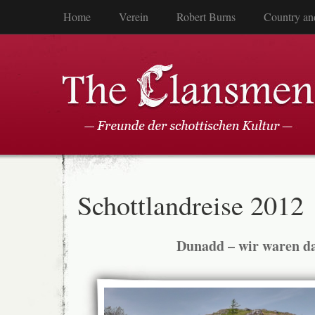
Home
Verein
Robert Burns
Country an
Schottlandreise 2012
Dunadd – wir waren d