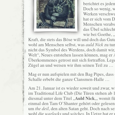
berichtet es jede
Doch so wenig, w
Werken verschwun
hat er sich vom 
Menschen verabsc
das Übel schlecht
wie bei Goethe, 
Kraft, die stets das Böse will und doch das Gute
wohl am Menschen selbst, was
auld Nick
zu tun
nicht das Symbol des Werdens, doch damit wir, 
Welt“, Neues entstehen lassen können, mag er 
Überkommenes getrost mit sich fortraffen. Lege
Zügel an und weisen wir ihm seinen Teil zu …
Mag er nun aufspielen mit den Bag Pipes, dass 
Schalle erbebt die ganze Clansmen-Halle …
Am 21. Januar ist es wieder soweit und zwar, 
im Traditional Life Club (Die Türen stehen ab 1
Auld Nick
diesmal unter dem Titel „
„, womit fü
einmal den Tam O’Shanter gehört oder gelesen ha
um
the deil
, den alten Satan geht. Doch nach se
wohl die
warlocks
und
witches
. In Uetze hat er