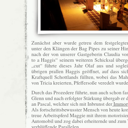
Zunächst aber wurde getreu dem festgelegte
unter den Klängen der Bag Pipes zu seiner Hin
nach der von unserer Gastgeberin Claudia vo
to a Haggis“ seinem weiteren Schicksal über
„cut“ führte dieses Jahr Olaf aus und sogl
übrigen prallen Haggis geöffnet, auf dass si
Kraftquell Schottlands füllten, wobei das Mahl
von Tricia kreierten, Pfeffersoße veredelt wurde
Durch das Prozedere führte, nun auch schon fast
Glenn und nach erfolgter Stärkung übergab er 
an Pascal, welcher sich mit Inbrunst der
Immort
Als fortschrittsbewusster Mensch von heute kon
treue Arbeitspferd Maggie mit ihrem motorisie
Automobil und zog dabei erheiternde und zum 
verblüffende Parallelen.