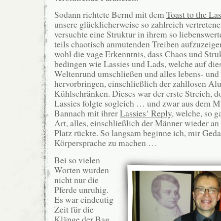
Sodann richtete Bernd mit dem
Toast to the La
unsere glücklicherweise so zahlreich vertreten
versuchte eine Struktur in ihrem so liebenswe
teils chaotisch anmutenden Treiben aufzuzeigen.
wohl die vage Erkenntnis, dass Chaos und Struk
bedingen wie Lassies und Lads, welche auf die
Weltenrund umschließen und alles lebens- und 
hervorbringen, einschließlich der zahllosen Al
Kühlschränken. Dieses war der erste Streich, d
Lassies folgte sogleich … und zwar aus dem 
Bannach mit ihrer
Lassies‘ Reply
, welche, so g
Art, alles, einschließlich der Männer wieder a
Platz rückte. So langsam beginne ich, mir Ged
Körpersprache zu machen …
Bei so vielen
Worten wurden
nicht nur die
Pferde unruhig.
Es war eindeutig
Zeit für die
Klänge der Bag