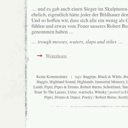
… und es gab auch einen Sieger im Skulpturen
ehrlich, eigentlich hätte jeder der Bildhauer d
Und so hoffen wir, dass sich alle ein wenig al
fühlen und etwas vom Feuer unseres Robert Bu
genommen haben …
…
trough mosses, waters, slaps and stiles
…
Weiterlesen
Keine Kommentare
| tags:
Bagpipe
,
Black & White
,
Bu
Haggis
,
Highland Sound
,
Highlands
,
Immortal Memory
,
L
Luath
,
Piper
,
Pipes & Drums
,
Robert Burns
,
Schottland
,
Tam
Toast To The Lassies
,
Uetze
,
warlocks
,
Whisky
| posted in
Ev
Pipes, Drums & Dance
,
Poetry / Robert Burns
,
Scotti