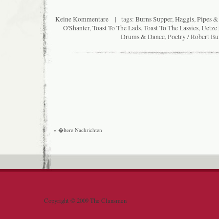
Keine Kommentare
| tags:
Burns Supper
,
Haggis
,
Pipes 
O'Shanter
,
Toast To The Lads
,
Toast To The Lassies
,
Uetze
Drums & Dance
,
Poetry / Robert Bu
« �ltere Nachrichten
Copyright © 2009 The Clansmen