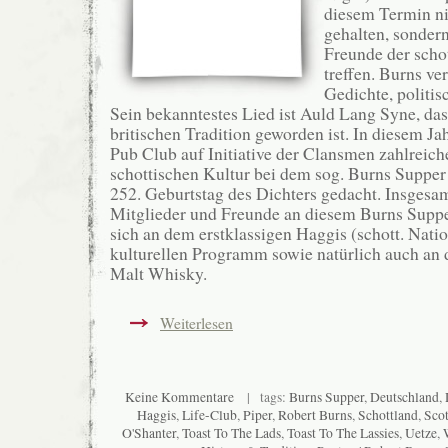
diesem Termin ni
gehalten, sondern
Freunde der scho
treffen. Burns ve
Gedichte, politis
Sein bekanntestes Lied ist Auld Lang Syne, das
britischen Tradition geworden ist. In diesem Ja
Pub Club auf Initiative der Clansmen zahlreich
schottischen Kultur bei dem sog. Burns Supper
252. Geburtstag des Dichters gedacht. Insges
Mitglieder und Freunde an diesem Burns Supper
sich an dem erstklassigen Haggis (schott. Nati
kulturellen Programm sowie natürlich auch an
Malt Whisky.
Weiterlesen
Keine Kommentare
| tags:
Burns Supper
,
Deutschland
,
Haggis
,
Life-Club
,
Piper
,
Robert Burns
,
Schottland
,
Scot
O'Shanter
,
Toast To The Lads
,
Toast To The Lassies
,
Uetze
,