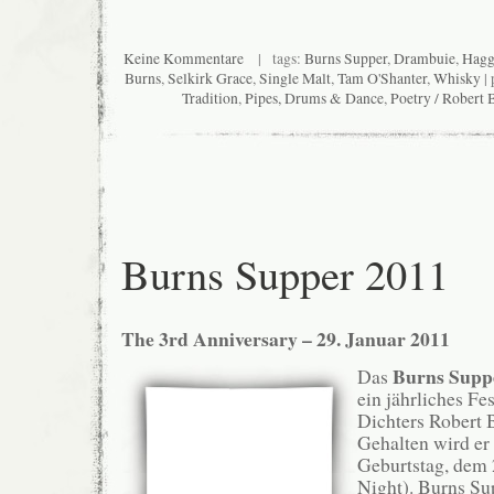
Keine Kommentare
| tags:
Burns Supper
,
Drambuie
,
Hagg
Burns
,
Selkirk Grace
,
Single Malt
,
Tam O'Shanter
,
Whisky
| 
Tradition
,
Pipes, Drums & Dance
,
Poetry / Robert 
Burns Supper 2011
The 3rd Anniversary – 29. Januar 2011
Burns Supp
Das
ein jährliches Fe
Dichters Robert 
Gehalten wird er
Geburtstag, dem 
Night). Burns Su