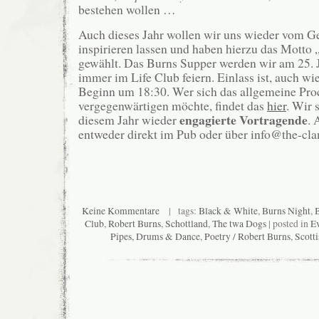
bestehen wollen …
Auch dieses Jahr wollen wir uns wieder vom G
inspirieren lassen und haben hierzu das Mott
gewählt. Das Burns Supper werden wir am 25. 
immer im Life Club feiern. Einlass ist, auch w
Beginn um 18:30. Wer sich das allgemeine Pro
vergegenwärtigen möchte, findet das
hier
. Wir 
engagierte Vortragende
diesem Jahr wieder
. 
entweder direkt im Pub oder über info@the-cl
Keine Kommentare
| tags:
Black & White
,
Burns Night
,
B
Club
,
Robert Burns
,
Schottland
,
The twa Dogs
| posted in
Ev
Pipes, Drums & Dance
,
Poetry / Robert Burns
,
Scotti