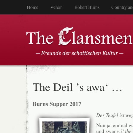
Home
Verein
Robert Burns
Country an
The Deil ’s awa‘ …
Burns Supper 2017
Der Teufel ist w
Nun ja, einmal w
und zwar
wi‘ the