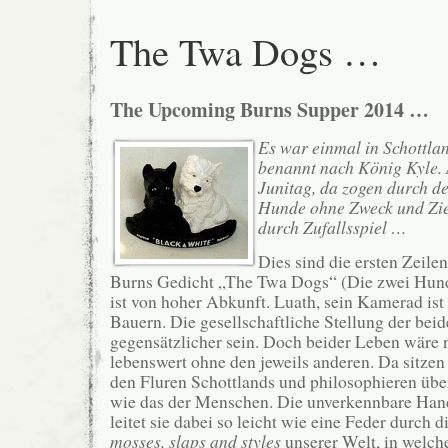
The Twa Dogs …
The Upcoming Burns Supper 2014 …
Es war einmal in Schottlan
benannt nach König Kyle.
Junitag, da zogen durch d
Hunde ohne Zweck und Ziel
durch Zufallsspiel …
Dies sind die ersten Zeile
Burns Gedicht „The Twa Dogs“ (Die zwei Hunde
ist von hoher Abkunft. Luath, sein Kamerad ist
Bauern. Die gesellschaftliche Stellung der beid
gegensätzlicher sein. Doch beider Leben wäre n
lebenswert ohne den jeweils anderen. Da sitzen
den Fluren Schottlands und philosophieren über
wie das der Menschen. Die unverkennbare Han
leitet sie dabei so leicht wie eine Feder durch d
mosses, slaps and styles
unserer Welt, in welch