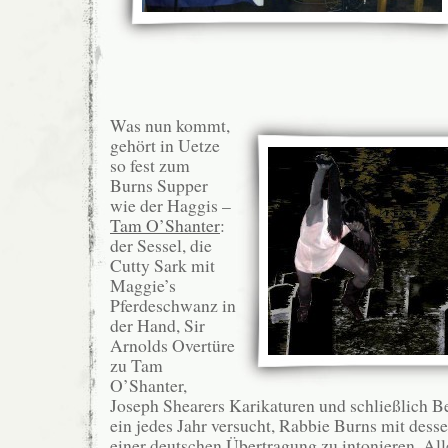
Was nun kommt,
gehört in Uetze
so fest zum
Burns Supper
wie der Haggis –
Tam O’Shanter
:
der Sessel, die
Cutty Sark mit
Maggie’s
Pferdeschwanz in
der Hand, Sir
Arnolds Overtüre
zu Tam
O’Shanter,
Joseph Shearers Karikaturen und schließlich B
ein jedes Jahr versucht, Rabbie Burns mit dess
einer deutschen Übertragung zu intonieren. Alle