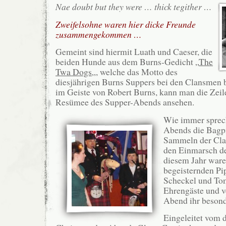
Nae doubt but they were … thick tegither …
Zweifelsohne waren hier dicke Freunde
zusammengekommen …
Gemeint sind hiermit Luath und Caeser, die
beiden Hunde aus dem Burns-Gedicht „
The
Twa Dogs
„, welche das Motto des
diesjährigen Burns Suppers bei den Clansmen b
im Geiste von Robert Burns, kann man die Zeile
Resümee des Supper-Abends ansehen.
Wie immer sprec
Abends die Bagp
Sammeln der Cla
den Einmarsch de
diesem Jahr ware
begeisternden Pi
Scheckel und Tom
Ehrengäste und v
Abend ihr besond
Eingeleitet vom 