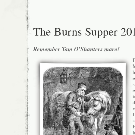
The Burns Supper 20
Remember Tam O’Shanters mare!
D
h
e
s
e
i
d
v
L
s
P
l