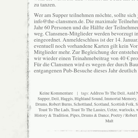
zu tanzen.
Wer am Supper teilnehmen möchte, sollte sich 
info@the-clansmen.de. Die maximale Teilnehme
Jahr 60 Personen und die Hälfte der Teilnehmerk
weg. Clansmen-Mitglieder werden bevorzugt in
eingeordnet. Anmeldeschluss ist der 14. Januar
eventuell noch vorhandene Karten gilt kein Vor
Mitglieder mehr. Zur Begleichung der entsteh
wir wieder einen Teinahmebeitrag von 40 € pro
Für die Clansmen wird es wegen der durch B
entgangenen Pub-Besuche dieses Jahr deutlich 
Keine Kommentare
| tags:
Address To The Deil
,
Auld 
Supper
,
Deil
,
Haggis
,
Highland Sound
,
Immortal Memory
,
Drums
,
Robert Burns
,
Schottland
,
Scotland
,
Scottish Folk
,
S
Toast To The Lads
,
Toast To The Lassies
,
Uetze
,
warlocks
,
w
History & Tradition
,
Pipes, Drums & Dance
,
Poetry / Robert
Malt